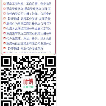
重庆资质代办-重庆资质代办公司-互动百科
台州内资公司注册：社保、公积金代理,人力资源服务-台州爱问分类
【58同城】龙溪工作签证_龙溪劳务签证_龙溪工作签证代办
靠得住的重庆工商注册代办公司-互动百科
余庆县龙溪镇联通公司金鑫指定营业厅_【电话地址_招聘信息_注册信
重庆浪宇代办工商营业执照注册公司公司代帐记账-重庆58同城
代办东莞江、东坑、桥头、樟木头镇营业执照,公司注册,变更、图
重庆长信企业策划有限公司龙溪分公司
【58同城】专业代办专业代办
重庆长信企业策划有限公司龙溪分公司_【信用信息_诉讼信息_财务信
番禺代办注册公司注册个体户办理营业执照-广东广州会计审计信息
【财务代帐和代办工商执照】-代理记帐-重庆赶集网
龙溪办营业执照在哪里办_百度知道
企业工坊专注于重庆工商代办定制,中国重庆香港公司注册的专家_重
【重庆工商注册|重庆工商注册代理】-今题重庆工商注册网
渝北区龙溪街道凯亿票务代理服务部_【电话地址_招聘信息_注册信息_
重庆工商注册一般纳税人认定代理记账一站式服务重庆工商年检今题网
渝北区龙溪街道承志票务代理服务部_【电话地址_招聘信息_注册信息_
干部作风转变
石家庄信和工程项目管理有限公司-搜百科
本期关注干部作风转变