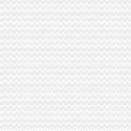
龙溪怡景轩行李物流_物流运输_云商网产品信息
水上漂流_龙溪漂流_磐安龙溪漂流诚信经营-爱喇叭网
重庆工商年检：代办全重庆市各区县营业执照,增资、验资、方便,省
重庆营业执照代办公司,一站式重庆工商注册代办公司费用多少钱服
在重庆创业要办营业执照找我们**吧价格很优惠哦重庆工商年检今题网
【58同城】广州荔湾龙溪验资开户服务_验资开户公司_验资开户办理
广丰县龙溪飞移动代办站
【58同城】惠州博罗园洲工商注册_公司注册代理_代办注册公司价格
东莞代办营业执照公司大朗代办|变更股权|注册有限公司|变更地图片_
【58同城】广州荔湾龙溪外资公司注册_外资企业注册_代理外资公司注
执照转让,工商注册,代办营业执照,工商年检王经理_志趣网
营业执照个体、公司注册,公司注销,专业代账
一站式的重庆工商注册代办公司选出工商注册,赢得消费者的信任-久
重庆工商年检：工商注册、营业执照、代理记账、财务会计、代办保险
重庆资质代办-重庆资质代办公司-互动百科
台州内资公司注册：社保、公积金代理,人力资源服务-台州爱问分类
【58同城】龙溪工作签证_龙溪劳务签证_龙溪工作签证代办
靠得住的重庆工商注册代办公司-互动百科
余庆县龙溪镇联通公司金鑫指定营业厅_【电话地址_招聘信息_注册信
重庆浪宇代办工商营业执照注册公司公司代帐记账-重庆58同城
代办东莞江、东坑、桥头、樟木头镇营业执照,公司注册,变更、图
重庆长信企业策划有限公司龙溪分公司