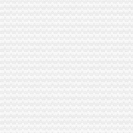
【58同城】专业代办专业代办
重庆长信企业策划有限公司龙溪分公司_【信用信息_诉讼信息_财务信
番禺代办注册公司注册个体户办理营业执照-广东广州会计审计信息
【财务代帐和代办工商执照】-代理记帐-重庆赶集网
龙溪办营业执照在哪里办_百度知道
企业工坊专注于重庆工商代办定制,中国重庆香港公司注册的专家_重
【重庆工商注册|重庆工商注册代理】-今题重庆工商注册网
渝北区龙溪街道凯亿票务代理服务部_【电话地址_招聘信息_注册信息_
重庆工商注册一般纳税人认定代理记账一站式服务重庆工商年检今题网
渝北区龙溪街道承志票务代理服务部_【电话地址_招聘信息_注册信息_
干部作风转变
石家庄信和工程项目管理有限公司-搜百科
本期关注干部作风转变
龙溪亿佰家连超市有没有营业执照_搜问问
重庆中港税务师事务所有限公司联系方式_信用报告_工商信息-启信宝
【重庆鹏鑫财务咨询有限公司】-代理记帐-重庆赶集网
评价高的重庆工商注册代办口碑怎么样商业服务-久久信息网
工商年检-注册公司-企业服务
办理贵州都匀房开公司资质及工商营业执照注册登记企业工程增资亮资
重庆工商代办花多少钱就选企业工坊—深圳罗湖区国贸海外公司注册
郫县友爱镇（龙溪村、达通村）、安德镇（安龙村、云丰村）一级土地