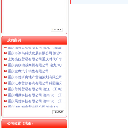
重庆宝鹰汽车销售有限公司
重庆市优研房地产营销策划有限公司
重庆汇泰贷款咨询有限公司科园路分公司 渝高 （工商注册）
重庆尊博贸易有限公司 渝江 （工商注册）
重庆晒微科技有限公司 渝南3万 （工商注册）
重庆展优科技有限公司 渝中3万 （工商注册）
重庆谦如福商贸有限公司 渝南3万 （公司转让）
成功案例
重庆恺昶贸易有限公司 渝九 （食品许可证）
重庆市冰岛科技发展有限公司 渝沙50万 （进出口权）
上海兆妩贸易有限公司重庆时代广场分公司 渝中 （工商注册）
重庆奕欣锦诚商贸有限公司 渝九50万 （工商注册）
重庆宝鹰汽车销售有限公司
重庆市优研房地产营销策划有限公司
重庆汇泰贷款咨询有限公司科园路分公司 渝高 （工商注册）
重庆尊博贸易有限公司 渝江 （工商注册）
重庆晒微科技有限公司 渝南3万 （工商注册）
重庆展优科技有限公司 渝中3万 （工商注册）
重庆谦如福商贸有限公司 渝南3万 （公司转让）
重庆恺昶贸易有限公司 渝九 （食品许可证）
重庆市冰岛科技发展有限公司 渝沙50万 （进出口权）
上海兆妩贸易有限公司重庆时代广场分公司 渝中 （工商注册）
公司位置（地图）