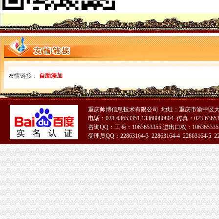
龙溪亿佰家连超市有没有营业执照_搜问问
重庆中港税务师事务所有限公司联系方式_信用报告_工商信息-启信宝
【重庆鹏鑫财务咨询有限公司】-代理记帐-重庆赶集网
评价高的重庆工商注册代办口碑怎么样商业服务-久久信息网
工商年检-注册公司-企业服务
办理贵州都匀房开公司资质及工商营业执照注册登记企业工程增资亮资
重庆工商代办花多少钱就选企业工坊—深圳罗湖区国贸海外公司注册
友情链接：
自助添加
郫县友爱镇（龙溪村、达通村）、安德镇（安龙村、云丰村）一级土地
企业登记代理国际贸易水城路龙溪路财务会计公司申报税-上海58同城
拍卖公告_新浪新闻
万事通_新浪新闻
重庆帅博信息技术有限公司 地址：重庆市渝中区大
电话：023-63653351 13368080804 传真：023-6365
湖州金业建设工程招标代理有限公司关于湖州市湖州月河小学湖州市
咨询QQ：工商：1063653355 进出口权：1063653355
湖州金业建设工程招标代理有限公司关于湖州市湖州月河小学湖州市
受理员QQ：22863164-3 22863164-4 22863164-5 228
湖州金业建设工程招标代理有限公司关于湖州职业技术学院湖州职业
51La
湖州金业建设工程招标代理有限公司关于湖州市测绘院湖州市测绘院全
雅丽中学食堂、龙溪小学食堂建设工程代理机构招标公告-中
开公司找商裕(组图)_网易新闻
龙溪代办营业执照
郑州企业资质代办公司_郑州企业资质代办_【资质代办】|东商网
财务咨询企业页
重庆银行股份有限公司2008年度报告-基金频道-和讯网