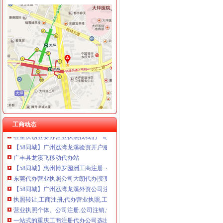
龙溪代办营业执照
郑州企业资质代办公司_郑州企业资质代办_【资质代办】|东商网
财务咨询企业页
重庆银行股份有限公司2008年度报告-基金频道-和讯网
龙溪怡景轩行李物流_物流运输_云商网产品信息
水上漂流_龙溪漂流_磐安龙溪漂流诚信经营-爱喇叭网
重庆工商年检：代办全重庆市各区县营业执照,增资、验资、方便,省
重庆营业执照代办公司,一站式重庆工商注册代办公司费用多少钱服
工商动态
在重庆创业要办营业执照找我们**吧价格很优惠哦重庆工商年检今题网
【58同城】广州荔湾龙溪验资开户服务_验资开户公司_验资开户办理
广丰县龙溪飞移动代办站
【58同城】惠州博罗园洲工商注册_公司注册代理_代办注册公司价格
东莞代办营业执照公司大朗代办|变更股权|注册有限公司|变更地图片_
【58同城】广州荔湾龙溪外资公司注册_外资企业注册_代理外资公司注
执照转让,工商注册,代办营业执照,工商年检王经理_志趣网
营业执照个体、公司注册,公司注销,专业代账
一站式的重庆工商注册代办公司选出工商注册,赢得消费者的信任-久
重庆工商年检：工商注册、营业执照、代理记账、财务会计、代办保险