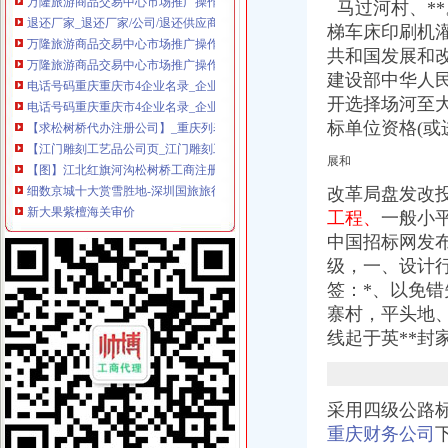
马过河村、
*
万隆旅游商品交易中心市场推广操作手册-138P.ppt全文免费在线看-免
梯车床印刷机
万隆旅游商品交易中心市场推广操作手册（ppt138页）.ppt文档全文免
共和国发展和
电话号码重庆重庆市4企业名录_企业信息
电话号码重庆重庆市4企业名录_企业信息
建设部中华人
【求松树桥代办注册公司】_重庆列表网
开选择场河至
【江门雕刻工艺品公司页_江门雕刻工艺品厂家大全】_顺企网
标单位资格(或
【图】江北红旗河沟松树桥工商注册代办注册公司登记代账会计_重庆
细数京城十大赏雪胜地-深圳国旅旅行社
展和
新大果紫檀海关审价
改革局盘发改投资
【江门礼品工艺品公司页_江门礼品工艺品厂家大全】_第9页_顺企网
工程、
一般小平
大寨公路大修工程、县道X237封家岭至城关公路改造工程等项目招标
中国招标网发
【长白山西+北坡深度游】观长白山天池、升级2晚五星温泉酒店、赠送
级，一、设计行
东京+箱根双飞6天5晚自由行套餐【含广州往返机票+2晚箱根温泉酒
广西壮族自区（图）_各地概况_中国经济网——国家经济门户
签：*、以免
【深度7299】一次具匠心の和风旅行,广州-东京+箱根_发现旅行
寨村，平头地
【深度6399】一次具匠心の和风旅行,上海-东京+箱根_发现旅行
线起于英**封
【保定河北美联保险代理有限责任公司野三坡营业部酒店】保定河北美
税收法律法规汇编2010版-MBA智库文档
抚顺市工商行政管理局
采用四级公路
中国地方概览_中国网
重庆财务公司
长春到【日本樱之旅】全景双飞8日游（南航直飞-东京往返）