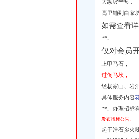
大纵坡**%，
新大果紫檀海关审价
【江门礼品工艺品公司页_江门礼品工艺品厂家大全】_第9页_顺企网
高里铺到白家
大寨公路大修工程、县道X237封家岭至城关公路改造工程等项目招标
【长白山西+北坡深度游】观长白山天池、升级2晚五星温泉酒店、赠送
如需查看详
东京+箱根双飞6天5晚自由行套餐【含广州往返机票+2晚箱根温泉酒
广西壮族自区（图）_各地概况_中国经济网——国家经济门户
**。
【深度7299】一次具匠心の和风旅行,广州-东京+箱根_发现旅行
仅对会员
【深度6399】一次具匠心の和风旅行,上海-东京+箱根_发现旅行
【保定河北美联保险代理有限责任公司野三坡营业部酒店】保定河北美
税收法律法规汇编2010版-MBA智库文档
上甲马石，
抚顺市工商行政管理局
过倒马坎，
中国地方概览_中国网
长春到【日本樱之旅】全景双飞8日游（南航直飞-东京往返）
经杨家山、岩
中国地方概览_中国网
旅游手册《五》
具体服务内容
侃侃广西【地理爱好者吧】_百度贴吧
**。办理招标
2017公务员行测常识总结（全新）_搜狐教育_搜狐网
《途牛发》浪游冲绳感受翡翠七海【多图】_冲绳游记_途牛
发布招标公告、
金科VISAR国际_隆鑫花漾的山谷一期_楼盘对比分析-重庆乐居
中国地方概览_中国网
起于滑石乡火辣
泾县人民