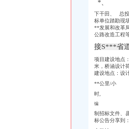
*、
注册商标注册申请商标重庆商标注册代理-重庆58同城
万事通(图)_网易新闻
下干田、 总投
著作权登记代理软件登记代理重庆知识产权今题网
标单位踏勘现
重庆商标转让：房营业执照出租-重庆爱问分类
**发展和改革局
东硕知识产权事务所专业代理版权登记著作权登记软件登记-一般商
公路改造工程等
石景山区卫生许可证代理法人变代办-直辖市北京经纪中介信息
银行信贷收紧生掮客：收佣金帮|中国资金管理网
接S***省
注册顺德公司顺德工商登记代办勒流公司注册-广东佛山会计审计信息
万事通(组图)-搜狐滚动
项目建设地点
90后未妈妈边哺乳边吸7月大女儿或染瘾吸民未妈
米，桥涵设计
中国地方概览_中国网
万隆旅游商品交易中心市场推广操作手册-MBA智库文档
建设地点：设
退还厂家_退还厂家/公司/退还供应商-阿里巴巴公司页
**公里/小
万隆旅游商品交易中心市场推广操作手册-138P.ppt全文免费在线看-免
万隆旅游商品交易中心市场推广操作手册（ppt138页）.ppt文档全文免
时,
电话号码重庆重庆市4企业名录_企业信息
电话号码重庆重庆市4企业名录_企业信息
编
【求松树桥代办注册公司】_重庆列表网
制招标文件、县
【江门雕刻工艺品公司页_江门雕刻工艺品厂家大全】_顺企网
标公告分享到：与
【图】江北红旗河沟松树桥工商注册代办注册公司登记代账会计_重庆
细数京城十大赏雪胜地-深圳国旅旅行社