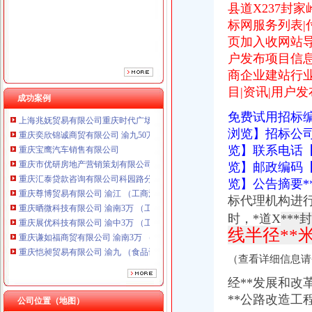
县道X237封
标网服务列表|
页加入收网站
户发布项目信息
商企业建站行业
目|资讯|用户
成功案例
重庆奕欣锦诚商贸有限公司 渝九50万 （工商注册）
免费试用招标
重庆宝鹰汽车销售有限公司
浏览】招标公
重庆市优研房地产营销策划有限公司
览】联系电话
重庆汇泰贷款咨询有限公司科园路分公司 渝高 （工商注册）
览】邮政编码
重庆尊博贸易有限公司 渝江 （工商注册）
览】公告摘要***
重庆晒微科技有限公司 渝南3万 （工商注册）
标代理机构进
重庆展优科技有限公司 渝中3万 （工商注册）
重庆谦如福商贸有限公司 渝南3万 （公司转让）
时，*道X
***
重庆恺昶贸易有限公司 渝九 （食品许可证）
线半径**
重庆市冰岛科技发展有限公司 渝沙50万 （进出口权）
（查看详细信息请
上海兆妩贸易有限公司重庆时代广场分公司 渝中 （工商注册）
重庆奕欣锦诚商贸有限公司 渝九50万 （工商注册）
经**发展和改革
重庆宝鹰汽车销售有限公司
**公路改造工程
公司位置（地图）
重庆市优研房地产营销策划有限公司