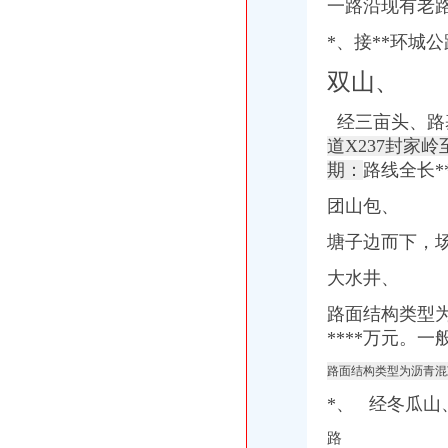
一路沿现有老
第一眼欧洲HolaEspañ（2016年4月西班牙13日自由行攻略型游记）
【北京红酒进口外贸代理清关付汇】厂家,价格,图片_天津虎桥报关
*、接**环城公
【【纵观全美】美国东西海岸全景+夏威夷+旧金山+一号公路+大瀑布
分类大页-新闻频道-和讯网
双山、
杭州出发到日本旅游大概多少钱_本州_东京_日本7日游报价
【购实惠】2018年玫瑰节主题路线心花路放&东欧巴尔干全景十国23日
经三亩头、路
【【绝美西】美国西海岸+双自然遗产国家公园11日9晚跟团游一价全
道X237封家
期：
路线全长*
团山包、
塘子边而下，场
大水井、
路面结构类型
****万元。一
路面结构类型为沥青混
*、 经冬瓜山
路