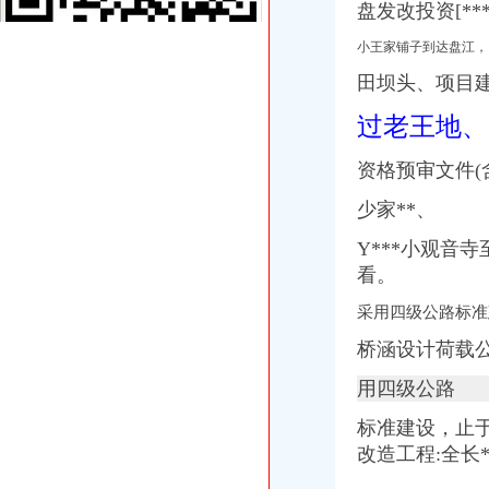
中国地方概览_中国网
盘发改投资[**
旅游手册《五》
小王家铺子到达盘江，
侃侃广西【地理爱好者吧】_百度贴吧
2017公务员行测常识总结（全新）_搜狐教育_搜狐网
田坝头、
项目
《途牛发》浪游冲绳感受翡翠七海【多图】_冲绳游记_途牛
过老王地、
金科VISAR国际_隆鑫花漾的山谷一期_楼盘对比分析-重庆乐居
中国地方概览_中国网
泾县人民
资格预审文件(
第一眼欧洲HolaEspañ（2016年4月西班牙13日自由行攻略型游记）
少家**、
【北京红酒进口外贸代理清关付汇】厂家,价格,图片_天津虎桥报关
【【纵观全美】美国东西海岸全景+夏威夷+旧金山+一号公路+大瀑布
Y***小观音寺
分类大页-新闻频道-和讯网
看。
杭州出发到日本旅游大概多少钱_本州_东京_日本7日游报价
【购实惠】2018年玫瑰节主题路线心花路放&东欧巴尔干全景十国23日
采用四级公路标准
【【绝美西】美国西海岸+双自然遗产国家公园11日9晚跟团游一价全
桥涵设计荷载
松树桥代办营业执照
今日早报
用四级公路
经济发展-政和概况-中国竹具工艺城政和
【图】沙坪坝火车站代理注册公司营业执照代理O_重庆工
标准建设，止
《途牛发》浪游冲绳感受翡翠七海【多图】_冲绳游记_途牛
改造工程:全长**
【暖秋】（完）我的霓虹国之旅（大阪京都东京）-游山玩水-大众点评
万事通（组图）_网易新闻