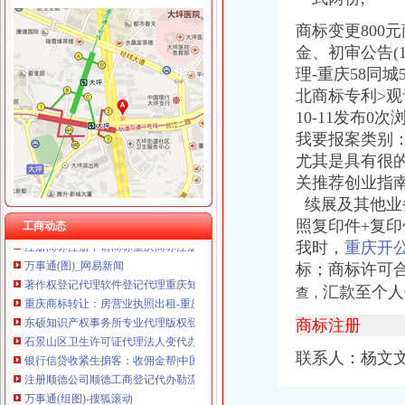
商标变更800
金、初审公告(
理-重庆58同
北商标专利>观
松树桥代办营业执照
10-11发布
今日早报
经济发展-政和概况-中国竹具工艺城政和
我要报案类别：
【图】沙坪坝火车站代理注册公司营业执照代理O_重庆工
尤其是具有很
《途牛发》浪游冲绳感受翡翠七海【多图】_冲绳游记_途牛
关推荐创业指南
【暖秋】（完）我的霓虹国之旅（大阪京都东京）-游山玩水-大众点评
续展及其他业
万事通（组图）_网易新闻
照复印件+复印
工商动态
注册商标注册申请商标重庆商标注册代理-重庆58同城
我时，
重庆开
万事通(图)_网易新闻
标；商标许可
著作权登记代理软件登记代理重庆知识产权今题网
重庆商标转让：房营业执照出租-重庆爱问分类
汇款至个
查，
东硕知识产权事务所专业代理版权登记著作权登记软件登记-一般商
商标注册
石景山区卫生许可证代理法人变代办-直辖市北京经纪中介信息
银行信贷收紧生掮客：收佣金帮|中国资金管理网
联系人：杨文
注册顺德公司顺德工商登记代办勒流公司注册-广东佛山会计审计信息
万事通(组图)-搜狐滚动
90后未妈妈边哺乳边吸7月大女儿或染瘾吸民未妈