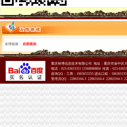
抚顺市工商行政管理局
中国地方概览_中国网
长春到【日本樱之旅】全景双飞8日游（南航直飞-东京往返）
中国地方概览_中国网
旅游手册《五》
侃侃广西【地理爱好者吧】_百度贴吧
2017公务员行测常识总结（全新）_搜狐教育_搜狐网
友情链接：
自助添加
《途牛发》浪游冲绳感受翡翠七海【多图】_冲绳游记_途牛
金科VISAR国际_隆鑫花漾的山谷一期_楼盘对比分析-重庆乐居
中国地方概览_中国网
泾县人民
重庆帅博信息技术有限公司 地址：重庆市渝中区大
第一眼欧洲HolaEspañ（2016年4月西班牙13日自由行攻略型游记）
电话：023-63653351 13368080804 传真：023-6365
咨询QQ：工商：1063653355 进出口权：1063653355
【北京红酒进口外贸代理清关付汇】厂家,价格,图片_天津虎桥报关
受理员QQ：22863164-3 22863164-4 22863164-5 228
【【纵观全美】美国东西海岸全景+夏威夷+旧金山+一号公路+大瀑布
51La
分类大页-新闻频道-和讯网
杭州出发到日本旅游大概多少钱_本州_东京_日本7日游报价
【购实惠】2018年玫瑰节主题路线心花路放&东欧巴尔干全景十国23日
【【绝美西】美国西海岸+双自然遗产国家公园11日9晚跟团游一价全
松树桥代办营业执照
今日早报
经济发展-政和概况-中国竹具工艺城政和