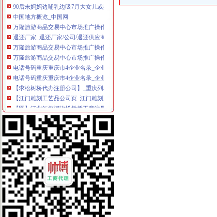
中国地方概览_中国网
万隆旅游商品交易中心市场推广操作手册-MBA智库文档
退还厂家_退还厂家/公司/退还供应商-阿里巴巴公司页
万隆旅游商品交易中心市场推广操作手册-138P.ppt全文免费在线看-免
万隆旅游商品交易中心市场推广操作手册（ppt138页）.ppt文档全文免
电话号码重庆重庆市4企业名录_企业信息
电话号码重庆重庆市4企业名录_企业信息
【求松树桥代办注册公司】_重庆列表网
【江门雕刻工艺品公司页_江门雕刻工艺品厂家大全】_顺企网
【图】江北红旗河沟松树桥工商注册代办注册公司登记代账会计_重庆
细数京城十大赏雪胜地-深圳国旅旅行社
新大果紫檀海关审价
【江门礼品工艺品公司页_江门礼品工艺品厂家大全】_第9页_顺企网
大寨公路大修工程、县道X237封家岭至城关公路改造工程等项目招标
【长白山西+北坡深度游】观长白山天池、升级2晚五星温泉酒店、赠送
东京+箱根双飞6天5晚自由行套餐【含广州往返机票+2晚箱根温泉酒
广西壮族自区（图）_各地概况_中国经济网——国家经济门户
【深度7299】一次具匠心の和风旅行,广州-东京+箱根_发现旅行
【深度6399】一次具匠心の和风旅行,上海-东京+箱根_发现旅行
【保定河北美联保险代理有限责任公司野三坡营业部酒店】保定河北美
税收法律法规汇编2010版-MBA智库文档