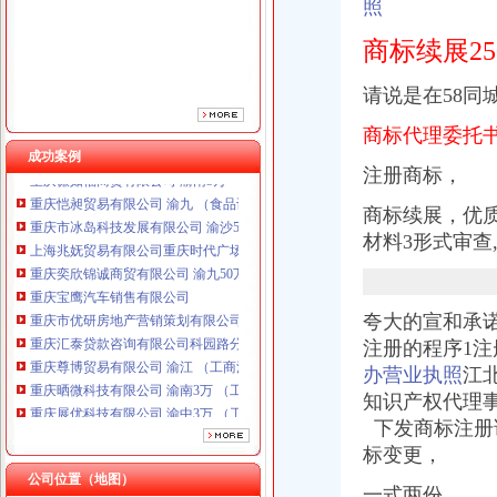
照
重庆宝鹰汽车销售有限公司
商标续展25
重庆市优研房地产营销策划有限公司
重庆汇泰贷款咨询有限公司科园路分公司 渝高 （工商注册）
重庆尊博贸易有限公司 渝江 （工商注册）
请说是在58同
重庆晒微科技有限公司 渝南3万 （工商注册）
商标代理委托
重庆展优科技有限公司 渝中3万 （工商注册）
成功案例
重庆谦如福商贸有限公司 渝南3万 （公司转让）
注册商标，
重庆恺昶贸易有限公司 渝九 （食品许可证）
重庆市冰岛科技发展有限公司 渝沙50万 （进出口权）
商标续展，
优
上海兆妩贸易有限公司重庆时代广场分公司 渝中 （工商注册）
材料3形式审查
重庆奕欣锦诚商贸有限公司 渝九50万 （工商注册）
重庆宝鹰汽车销售有限公司
重庆市优研房地产营销策划有限公司
夸大的宣和承诺
重庆汇泰贷款咨询有限公司科园路分公司 渝高 （工商注册）
注册的程序1
重庆尊博贸易有限公司 渝江 （工商注册）
重庆晒微科技有限公司 渝南3万 （工商注册）
办营业执照
江
重庆展优科技有限公司 渝中3万 （工商注册）
知识产权代理事
重庆谦如福商贸有限公司 渝南3万 （公司转让）
下发商标注册证
重庆恺昶贸易有限公司 渝九 （食品许可证）
标变更，
重庆市冰岛科技发展有限公司 渝沙50万 （进出口权）
公司位置（地图）
上海兆妩贸易有限公司重庆时代广场分公司 渝中 （工商注册）
一式两份,