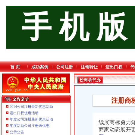
手 机 版
首 页
成功案例
公司注册
注销转让
进出口权
代
松树桥代办
营业执照
注册商
2014公司注册最新优惠活动
进出口权优惠活动
年度公司注册最新优惠活动
续展商标勇力
年度活动公司注册送优惠
商家动态展开
公示公告
重庆奕欣锦诚商贸有限公司 渝九50万 （工商注册）