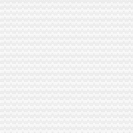
金科VISAR国际_隆鑫花漾的山谷一期_楼盘对比分析-重庆乐居
中国地方概览_中国网
泾县人民
第一眼欧洲HolaEspañ（2016年4月西班牙13日自由行攻略型游记）
【北京红酒进口外贸代理清关付汇】厂家,价格,图片_天津虎桥报关
【【纵观全美】美国东西海岸全景+夏威夷+旧金山+一号公路+大瀑布
分类大页-新闻频道-和讯网
杭州出发到日本旅游大概多少钱_本州_东京_日本7日游报价
【购实惠】2018年玫瑰节主题路线心花路放&东欧巴尔干全景十国23日
【【绝美西】美国西海岸+双自然遗产国家公园11日9晚跟团游一价全