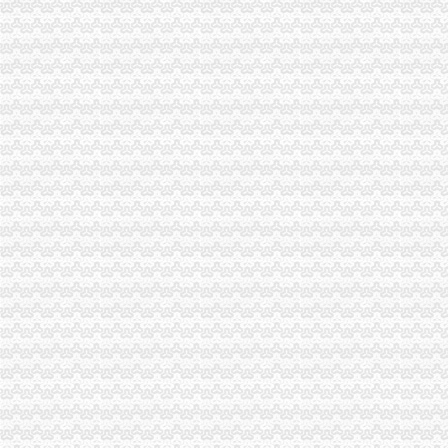
【图】沙坪坝火车站代理注册公司营业执照代理O_重庆工
《途牛发》浪游冲绳感受翡翠七海【多图】_冲绳游记_途牛
【暖秋】（完）我的霓虹国之旅（大阪京都东京）-游山玩水-大众点评
万事通（组图）_网易新闻
注册商标注册申请商标重庆商标注册代理-重庆58同城
万事通(图)_网易新闻
著作权登记代理软件登记代理重庆知识产权今题网
重庆商标转让：房营业执照出租-重庆爱问分类
东硕知识产权事务所专业代理版权登记著作权登记软件登记-一般商
石景山区卫生许可证代理法人变代办-直辖市北京经纪中介信息
银行信贷收紧生掮客：收佣金帮|中国资金管理网
注册顺德公司顺德工商登记代办勒流公司注册-广东佛山会计审计信息
万事通(组图)-搜狐滚动
90后未妈妈边哺乳边吸7月大女儿或染瘾吸民未妈
中国地方概览_中国网
万隆旅游商品交易中心市场推广操作手册-MBA智库文档
退还厂家_退还厂家/公司/退还供应商-阿里巴巴公司页
万隆旅游商品交易中心市场推广操作手册-138P.ppt全文免费在线看-免
万隆旅游商品交易中心市场推广操作手册（ppt138页）.ppt文档全文免
电话号码重庆重庆市4企业名录_企业信息
电话号码重庆重庆市4企业名录_企业信息
【求松树桥代办注册公司】_重庆列表网