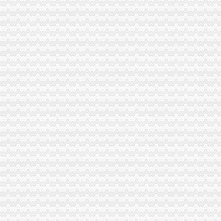
【江门雕刻工艺品公司页_江门雕刻工艺品厂家大全】_顺企网
【图】江北红旗河沟松树桥工商注册代办注册公司登记代账会计_重庆
细数京城十大赏雪胜地-深圳国旅旅行社
新大果紫檀海关审价
【江门礼品工艺品公司页_江门礼品工艺品厂家大全】_第9页_顺企网
大寨公路大修工程、县道X237封家岭至城关公路改造工程等项目招标
【长白山西+北坡深度游】观长白山天池、升级2晚五星温泉酒店、赠送
东京+箱根双飞6天5晚自由行套餐【含广州往返机票+2晚箱根温泉酒
广西壮族自区（图）_各地概况_中国经济网——国家经济门户
【深度7299】一次具匠心の和风旅行,广州-东京+箱根_发现旅行
【深度6399】一次具匠心の和风旅行,上海-东京+箱根_发现旅行
【保定河北美联保险代理有限责任公司野三坡营业部酒店】保定河北美
税收法律法规汇编2010版-MBA智库文档
抚顺市工商行政管理局
中国地方概览_中国网
长春到【日本樱之旅】全景双飞8日游（南航直飞-东京往返）
中国地方概览_中国网
旅游手册《五》
侃侃广西【地理爱好者吧】_百度贴吧
2017公务员行测常识总结（全新）_搜狐教育_搜狐网
《途牛发》浪游冲绳感受翡翠七海【多图】_冲绳游记_途牛