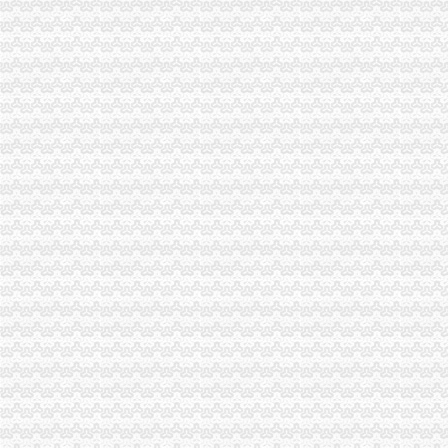
重庆渝北财富中心周边执照新办变更如何补办营业执照_【会计服务】
重庆公司注册代办公司注销代理记账营业执照代办_商务圈网
重庆渝北一站式加急办理工商注册、变更注销、代理记账等专项冉家坝
重庆渝北区有没有比较好的工商代办公司注册注销变更公司？汽博中心