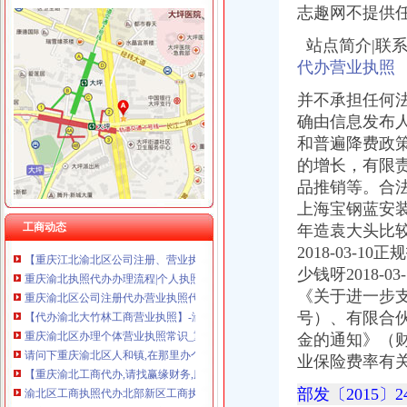
重庆展优科技有限公司 渝中3万 （工商注册）
志趣网不提供
晨报万事通(组图)-搜狐滚动
重庆谦如福商贸有限公司 渝南3万 （公司转让）
【重庆代理记帐公司,重庆税务代理公司,重庆社保代办公司】,企业
重庆恺昶贸易有限公司 渝九 （食品许可证）
站点简介|联系我
重庆德亮工商咨询有限公司
重庆市冰岛科技发展有限公司 渝沙50万 （进出口权）
代办营业执照
找代理记帐公司记帐的好处！_重庆公司代办|重庆营业执照代办|重庆代
上海兆妩贸易有限公司重庆时代广场分公司 渝中 （工商注册）
【重庆营业执照代办,江北区工商执照代理价格,渝北代理记账】价
并不承担任何
【重庆渝北区公司注册、代理记账、营业执照代办】-渝北人和易登网
确由信息发布
【重庆渝北区专业代办工商执照】-渝北鸳鸯易登网
和普遍降费政
重庆市渝北区营业执照办理流程|营业执照办理-益记财务公司_【会计服
的增长，有限责任公
渝北区代办公司注册多少钱_志趣网
品推销等。合法
渝北营业执照代办哪家快当然是渝盾,我们方便快捷
渝北营业执照办理多少钱_营业许可证代办-益记财务_【会计服务】-威
上海宝钢蓝安装方
重庆渝北成立一个公司,办理工商营业执照需要什么手续
工商动态
年造袁大头比较
【重庆江北渝北区公司注册、营业执照代办、商标注册】-渝北两路易
2018-03-
重庆渝北执照代办办理流程|个人执照代办-益记财务公司_【会计服务】
少钱呀2018
重庆渝北区公司注册代办营业执照代办代理记账无形消费_商务圈网
《关于进一步支
【代办渝北大竹林工商营业执照】-渝北大竹林易登网
号）、有限合伙公
重庆渝北区办理个体营业执照常识_重庆慢牛工商咨询_新浪博客
金的通知》（财
请问下重庆渝北区人和镇,在那里办个体营业执照,有知道的方便给个
【重庆渝北工商代办,请找赢缘财务,服务致上】价格,厂家,图片,
业保险费率有
渝北区工商执照代办北部新区工商执照代办选重庆航桥-直辖市重庆
部发〔2015〕
重庆渝北区办理物业公司工商营业执照_第1页_重庆论坛_人文_西祠胡同