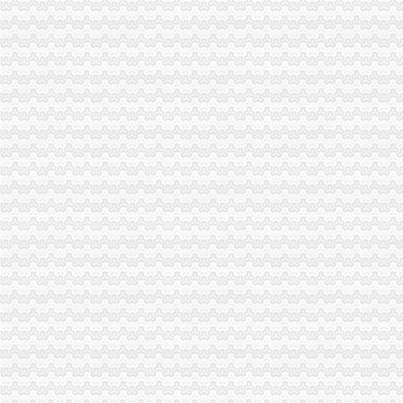
【58同城】重庆工商执照年检代办重庆工商执照年检代办
重庆渝北区代理记账个体营业执照办理公司注销服务重庆工商年检今
九龙坡区工商执照代办-重庆爱问分类
料料：重庆渝北营业执照办理流程大揭之（一）-商务服务-绍兴
【渝北区亿源财税会计代理代办营业执照营业费用】价格_厂家_图片-
渝北龙溪办营业执照在哪里办_百度知道
重庆渝北区贸易公司成立怎样注册工商营业执照-重庆58同城
渝北区餐饮营业执照代办_志趣网
公司营业执照代办|重庆浩恩|营业执照代办-爱喇叭网
重庆渝北新牌坊附近执照代办住宅可以注册公司吗？_【公司注册服务】
www.cqjzzz.com重庆建筑资质代办观音桥施工资质代办渝北安全许可证
重庆建筑资质代办观音桥施工资质代办渝北安全许可证代办江北工商执
渝北罗森营业执照_百度知道
代理重庆渝北区软件公司营业执照的变更或注销_第1页_家住南京家在
【企业服务找赢缘财务,代理记账、工商注册专业好助手】渝北
代办营业执照上海什么牌子好,代办营业执照上海采购/批发价格-中国
【重庆代办/变更营业执照、代理记账、一般纳税人登记】重庆南岸
江北渝北公司变更、公司（个体）执照办理,代理记账-渝北新牌坊工
十年经验,0元代办公司,可提供地址,5天拿营业执照-渝北加州工商
【渝北卫生许可证代办、渝北代办消防公司专业,【重庆渝盾】】-
出售渝北区网吧营业执照一个价格便宜-重庆社区