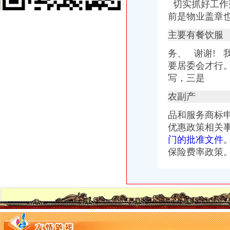
代理重庆渝北区软件公司营业执照的变更或注销_第1页_家住南京家在
切实抓好工作落实，
【企业服务找赢缘财务,代理记账、工商注册专业好助手】渝北
前是物业盖章也可以
代办营业执照上海什么牌子好,代办营业执照上海采购/批发价格-中国
【重庆代办/变更营业执照、代理记账、一般纳税人登记】重庆南岸
主要有餐饮服
江北渝北公司变更、公司（个体）执照办理,代理记账-渝北新牌坊工
务、 谢谢! 
十年经验,0元代办公司,可提供地址,5天拿营业执照-渝北加州工商
要居委会才行
【渝北卫生许可证代办、渝北代办消防公司专业,【重庆渝盾】】-
出售渝北区网吧营业执照一个价格便宜-重庆社区
写，
三是
重庆渝北财富中心周边执照新办变更如何补办营业执照_【会计服务】
农副产
重庆公司注册代办公司注销代理记账营业执照代办_商务圈网
重庆渝北一站式加急办理工商注册、变更注销、代理记账等专项冉家坝
品和服务商标
重庆渝北区有没有比较好的工商代办公司注册注销变更公司？汽博中心
优惠政策相关事
渝北区代办营业执照
门的批准文件
重庆远猷代理记账有限公司
保险费率政策
晨报万事通(组图)-搜狐滚动
【重庆代理记帐公司,重庆税务代理公司,重庆社保代办公司】,企业
重庆德亮工商咨询有限公司
找代理记帐公司记帐的好处！_重庆公司代办|重庆营业执照代办|重庆代
【重庆营业执照代办,江北区工商执照代理价格,渝北代理记账】价
【重庆渝北区公司注册、代理记账、营业执照代办】-渝北人和易登网
【重庆渝北区专业代办工商执照】-渝北鸳鸯易登网
重庆市渝北区营业执照办理流程|营业执照办理-益记财务公司_【会计服