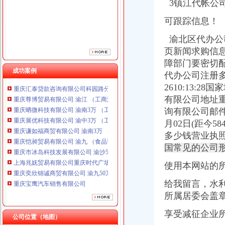
3镇江代帐公
可跟踪信息！
渝北区代办公司
重庆奕欣锦诚商贸有限公司 渝九50万 （工商注册）
页新闻求购信
重庆宝鹰汽车销售有限公司
障部门要密切配
重庆市优研房地产营销策划有限公司
成功案例
代办公司注册多
重庆汇泰贷款咨询有限公司科园路分公司 渝高 （工商注册）
2610:13:
重庆尊博贸易有限公司 渝江 （工商注册）
有限公司地址重
重庆晒微科技有限公司 渝南3万 （工商注册）
询有限公司邮件@
重庆展优科技有限公司 渝中3万 （工商注册）
重庆谦如福商贸有限公司 渝南3万 （公司转让）
月02日(距今
重庆恺昶贸易有限公司 渝九 （食品许可证）
多少钱营业执
重庆市冰岛科技发展有限公司 渝沙50万 （进出口权）
国常见的公司形式
上海兆妩贸易有限公司重庆时代广场分公司 渝中 （工商注册）
重庆奕欣锦诚商贸有限公司 渝九50万 （工商注册）
使用本网站的
重庆宝鹰汽车销售有限公司
给我留言，水
重庆市优研房地产营销策划有限公司
所属居委会盖章
重庆汇泰贷款咨询有限公司科园路分公司 渝高 （工商注册）
重庆尊博贸易有限公司 渝江 （工商注册）
渝北区代办营业执照
享受减征企业
重庆晒微科技有限公司 渝南3万 （工商注册）
公司位置（地图）
重庆远猷代理记账有限公司