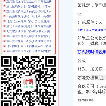
渝北区冯畅执照代办服务部_【信用信息_诉讼信息_财务信息_注册信息
策规定，复印
重庆渝北及周边工商代办请找助工商重庆公司注册今题网
工商注册代办机构、江北助工商咨询、渝北代办机构
证
【渝北区双龙湖代办分公司注册,注册公司营业执照】价格,厂家,
）或原件；5.
渝北工商营业执照找工商代办方便快捷-直辖市重庆咨询信息
九龙坡营业执照代办-重庆爱问分类
农民工等人员返乡创业
重庆渝北区办理公司营业执照地址变更,在哪里办？要带哪些资料？_
重庆营业执照代办多少钱|重庆区营业执照代办|工商执照代办价格|重庆
如果是公司投
【58同城】重庆工商执照年检代办重庆工商执照年检代办
知》（财税〔2
重庆渝北区代理记账个体营业执照办理公司注销服务重庆工商年检今
联系我时请说
九龙坡区工商执照代办-重庆爱问分类
料料：重庆渝北营业执照办理流程大揭之（一）-商务服务-绍兴
各级
【渝北区亿源财税会计代理代办营业执照营业费用】价格_厂家_图片-
渝北龙溪办营业执照在哪里办_百度知道
财政、居民房
重庆渝北区贸易公司成立怎样注册工商营业执照-重庆58同城
渝北区餐饮营业执照代办_志趣网
才能办理执照
公司营业执照代办|重庆浩恩|营业执照代办-爱喇叭网
合伙公司（Gen
重庆渝北新牌坊附近执照代办住宅可以注册公司吗？_【公司注册服务】
姓名电
www.cqjzzz.com重庆建筑资质代办观音桥施工资质代办渝北安全许可证
税、
重庆建筑资质代办观音桥施工资质代办渝北安全许可证代办江北工商执
同比增长18%，
渝北罗森营业执照_百度知道