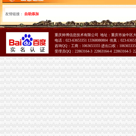
渝北区代办公司注册多少钱_志趣网
渝北营业执照代办哪家快当然是渝盾,我们方便快捷
友情链接：
自助添加
渝北营业执照办理多少钱_营业许可证代办-益记财务_【会计服务】-威
重庆渝北成立一个公司,办理工商营业执照需要什么手续
【重庆江北渝北区公司注册、营业执照代办、商标注册】-渝北两路易
重庆帅博信息技术有限公司 地址：重庆市渝中区大
重庆渝北执照代办办理流程|个人执照代办-益记财务公司_【会计服务】
电话：023-63653351 13368080804 传真：023-6365
重庆渝北区公司注册代办营业执照代办代理记账无形消费_商务圈网
咨询QQ：工商：1063653355 进出口权：1063653355
【代办渝北大竹林工商营业执照】-渝北大竹林易登网
受理员QQ：22863164-3 22863164-4 22863164-5 228
重庆渝北区办理个体营业执照常识_重庆慢牛工商咨询_新浪博客
51La
请问下重庆渝北区人和镇,在那里办个体营业执照,有知道的方便给个
【重庆渝北工商代办,请找赢缘财务,服务致上】价格,厂家,图片,
渝北区工商执照代办北部新区工商执照代办选重庆航桥-直辖市重庆
重庆渝北区办理物业公司工商营业执照_第1页_重庆论坛_人文_西祠胡同
渝北区冯畅执照代办服务部_【信用信息_诉讼信息_财务信息_注册信息
重庆渝北及周边工商代办请找助工商重庆公司注册今题网
工商注册代办机构、江北助工商咨询、渝北代办机构
【渝北区双龙湖代办分公司注册,注册公司营业执照】价格,厂家,
渝北工商营业执照找工商代办方便快捷-直辖市重庆咨询信息
九龙坡营业执照代办-重庆爱问分类
重庆渝北区办理公司营业执照地址变更,在哪里办？要带哪些资料？_
重庆营业执照代办多少钱|重庆区营业执照代办|工商执照代办价格|重庆