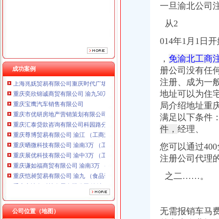
一旦渝北公司
从2
014年1月1日
，
免渝北工商
成功案例
册公司没有任
重庆奕欣锦诚商贸有限公司 渝九50万 （工商注册）
注册、成为一
重庆宝鹰汽车销售有限公司
地址可以为住
重庆市优研房地产营销策划有限公司
局介绍地址重庆
重庆汇泰贷款咨询有限公司科园路分公司 渝高 （工商注册）
满足以下条件
重庆尊博贸易有限公司 渝江 （工商注册）
件，
经理、
重庆晒微科技有限公司 渝南3万 （工商注册）
重庆展优科技有限公司 渝中3万 （工商注册）
您可以通过40
重庆谦如福商贸有限公司 渝南3万 （公司转让）
注册公司代理
重庆恺昶贸易有限公司 渝九 （食品许可证）
重庆市冰岛科技发展有限公司 渝沙50万 （进出口权）
之二……。
上海兆妩贸易有限公司重庆时代广场分公司 渝中 （工商注册）
重庆奕欣锦诚商贸有限公司 渝九50万 （工商注册）
重庆宝鹰汽车销售有限公司
无需报销车马
公司位置（地图）
重庆市优研房地产营销策划有限公司