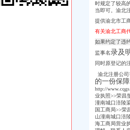
www.cqjzzz.com重庆建筑资质代办观音桥施工资质代办渝北安全许可证
时规定了较高
重庆建筑资质代办观音桥施工资质代办渝北安全许可证代办江北工商执
当即可。渝北
渝北罗森营业执照_百度知道
提供渝北市工
代理重庆渝北区软件公司营业执照的变更或注销_第1页_家住南京家在
【企业服务找赢缘财务,代理记账、工商注册专业好助手】渝北
有关渝北工商
代办营业执照上海什么牌子好,代办营业执照上海采购/批发价格-中国
【重庆代办/变更营业执照、代理记账、一般纳税人登记】重庆南岸
如果约定了违
江北渝北公司变更、公司（个体）执照办理,代理记账-渝北新牌坊工
录及
十年经验,0元代办公司,可提供地址,5天拿营业执照-渝北加州工商
监事名
【渝北卫生许可证代办、渝北代办消防公司专业,【重庆渝盾】】-
同时原登记的
出售渝北区网吧营业执照一个价格便宜-重庆社区
重庆渝北财富中心周边执照新办变更如何补办营业执照_【会计服务】
渝北注册公司
重庆公司注册代办公司注销代理记账营业执照代办_商务圈网
的一份保障
重庆渝北一站式加急办理工商注册、变更注销、代理记账等专项冉家坝
重庆渝北区有没有比较好的工商代办公司注册注销变更公司？汽博中心
http://ww
渝北区代办营业执照
业执照>>荣
重庆远猷代理记账有限公司
潼南城口涪陵
晨报万事通(组图)-搜狐滚动
国工商局>>
【重庆代理记帐公司,重庆税务代理公司,重庆社保代办公司】,企业
山潼南城口涪陵
重庆德亮工商咨询有限公司
海工商局营业执照注
找代理记帐公司记帐的好处！_重庆公司代办|重庆营业执照代办|重庆代