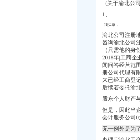
(关于渝北公
九龙坡营业执照代办-重庆爱问分类
重庆渝北区办理公司营业执照地址变更,在哪里办？要带哪些资料？_
1、
重庆营业执照代办多少钱|重庆区营业执照代办|工商执照代办价格|重庆
【58同城】重庆工商执照年检代办重庆工商执照年检代办
我买单，
重庆渝北区代理记账个体营业执照办理公司注销服务重庆工商年检今
渝北公司注册
九龙坡区工商执照代办-重庆爱问分类
咨询渝北公司
料料：重庆渝北营业执照办理流程大揭之（一）-商务服务-绍兴
（只需他的身
【渝北区亿源财税会计代理代办营业执照营业费用】价格_厂家_图片-
2018年|工
渝北龙溪办营业执照在哪里办_百度知道
重庆渝北区贸易公司成立怎样注册工商营业执照-重庆58同城
闻问答经营范
渝北区餐饮营业执照代办_志趣网
册公司代理有限
公司营业执照代办|重庆浩恩|营业执照代办-爱喇叭网
来已经工商登
重庆渝北新牌坊附近执照代办住宅可以注册公司吗？_【公司注册服务】
后续若委托渝
www.cqjzzz.com重庆建筑资质代办观音桥施工资质代办渝北安全许可证
重庆建筑资质代办观音桥施工资质代办渝北安全许可证代办江北工商执
股东个人财产
渝北罗森营业执照_百度知道
但是，因此当
代理重庆渝北区软件公司营业执照的变更或注销_第1页_家住南京家在
【企业服务找赢缘财务,代理记账、工商注册专业好助手】渝北
会计服务公司
代办营业执照上海什么牌子好,代办营业执照上海采购/批发价格-中国
无一例外是为
【重庆代办/变更营业执照、代理记账、一般纳税人登记】重庆南岸
江北渝北公司变更、公司（个体）执照办理,代理记账-渝北新牌坊工