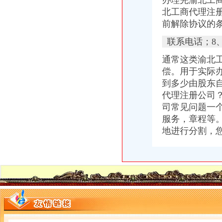
办理完渝北工
十年经验,0元代办公司,可提供地址,5天拿营业执照-渝北加州工商
北工商代理注
【渝北卫生许可证代办、渝北代办消防公司专业,【重庆渝盾】】-
前解除协议的
出售渝北区网吧营业执照一个价格便宜-重庆社区
重庆渝北财富中心周边执照新办变更如何补办营业执照_【会计服务】
联系电话；8
重庆公司注册代办公司注销代理记账营业执照代办_商务圈网
重庆渝北一站式加急办理工商注册、变更注销、代理记账等专项冉家坝
通常这类渝北
重庆渝北区有没有比较好的工商代办公司注册注销变更公司？汽博中心
偿。用于实际
到多少由股东
代理注册公司
司常见问题一
服务，章程等
地进行分割，