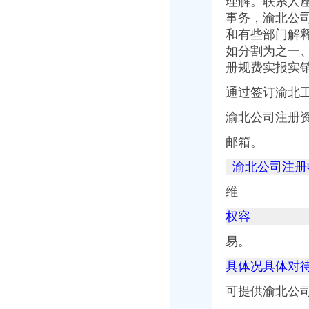
理解。联系人
【重庆营业执照代办,江北区工商执照代理价格,渝北代理记账】价
【重庆渝北区公司注册、代理记账、营业执照代办】-渝北人和易登网
事务，渝北公
【重庆渝北区专业代办工商执照】-渝北鸳鸯易登网
和有些部门解
重庆市渝北区营业执照办理流程|营业执照办理-益记财务公司_【会计服
如分割为之一
渝北区代办公司注册多少钱_志趣网
册规费实报实
渝北营业执照代办哪家快当然是渝盾,我们方便快捷
渝北营业执照办理多少钱_营业许可证代办-益记财务_【会计服务】-威
通过签订渝北
重庆渝北成立一个公司,办理工商营业执照需要什么手续
渝北公司注册
【重庆江北渝北区公司注册、营业执照代办、商标注册】-渝北两路易
重庆渝北执照代办办理流程|个人执照代办-益记财务公司_【会计服务】
邮箱。
重庆渝北区公司注册代办营业执照代办代理记账无形消费_商务圈网
【代办渝北大竹林工商营业执照】-渝北大竹林易登网
渝北公司注册
重庆渝北区办理个体营业执照常识_重庆慢牛工商咨询_新浪博客
请问下重庆渝北区人和镇,在那里办个体营业执照,有知道的方便给个
维
【重庆渝北工商代办,请找赢缘财务,服务致上】价格,厂家,图片,
权容
渝北区工商执照代办北部新区工商执照代办选重庆航桥-直辖市重庆
重庆渝北区办理物业公司工商营业执照_第1页_重庆论坛_人文_西祠胡同
易。
渝北区冯畅执照代办服务部_【信用信息_诉讼信息_财务信息_注册信息
重庆渝北及周边工商代办请找助工商重庆公司注册今题网
具体况具体对待
工商注册代办机构、江北助工商咨询、渝北代办机构
可提供渝北公
【渝北区双龙湖代办分公司注册,注册公司营业执照】价格,厂家,
渝北工商营业执照找工商代办方便快捷-直辖市重庆咨询信息