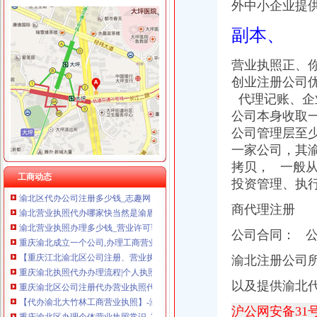
外中小企业提
重庆汇泰贷款咨询有限公司科园路分公司 渝高 （工商注册）
重庆尊博贸易有限公司 渝江 （工商注册）
渝北区代办营业执照
副本、
重庆晒微科技有限公司 渝南3万 （工商注册）
重庆远猷代理记账有限公司
重庆展优科技有限公司 渝中3万 （工商注册）
晨报万事通(组图)-搜狐滚动
营业执照正、
重庆谦如福商贸有限公司 渝南3万 （公司转让）
【重庆代理记帐公司,重庆税务代理公司,重庆社保代办公司】,企业
创业注册公司优
重庆恺昶贸易有限公司 渝九 （食品许可证）
重庆德亮工商咨询有限公司
重庆市冰岛科技发展有限公司 渝沙50万 （进出口权）
代理记账、企业
找代理记帐公司记帐的好处！_重庆公司代办|重庆营业执照代办|重庆代
上海兆妩贸易有限公司重庆时代广场分公司 渝中 （工商注册）
公司本身收取
【重庆营业执照代办,江北区工商执照代理价格,渝北代理记账】价
公司管理层至
【重庆渝北区公司注册、代理记账、营业执照代办】-渝北人和易登网
一家公司，
其
【重庆渝北区专业代办工商执照】-渝北鸳鸯易登网
重庆市渝北区营业执照办理流程|营业执照办理-益记财务公司_【会计服
拷贝， 一般
工商动态
渝北区代办公司注册多少钱_志趣网
投资管理、执
渝北营业执照代办哪家快当然是渝盾,我们方便快捷
商代理注册
渝北营业执照办理多少钱_营业许可证代办-益记财务_【会计服务】-威
重庆渝北成立一个公司,办理工商营业执照需要什么手续
公司合同： 
【重庆江北渝北区公司注册、营业执照代办、商标注册】-渝北两路易
重庆渝北执照代办办理流程|个人执照代办-益记财务公司_【会计服务】
渝北注册公司所
重庆渝北区公司注册代办营业执照代办代理记账无形消费_商务圈网
【代办渝北大竹林工商营业执照】-渝北大竹林易登网
以及提供渝北
重庆渝北区办理个体营业执照常识_重庆慢牛工商咨询_新浪博客
沪公网安备31
请问下重庆渝北区人和镇,在那里办个体营业执照,有知道的方便给个