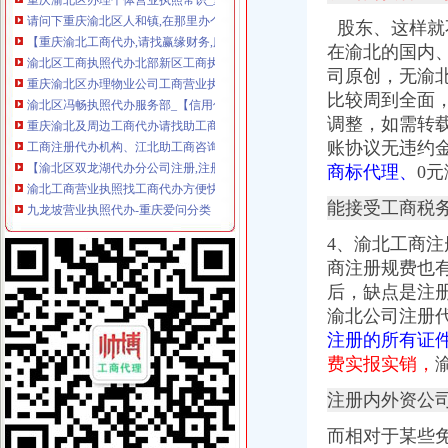
【重庆渝北工商代办,请找赢缘财务,服务致上】价格,厂家,图片,
股
东
、这样就
渝北区工商执照代办北部新区工商执照代办选重庆航桥-直辖市重庆
在渝北的国内
重庆渝北区办理物业公司工商营业执照_第1页_重庆论坛_人文_西祠胡同
司原创，
无渝
渝北区冯畅执照代办服务部_【信用信息_诉讼信息_财务信息_注册信息
比较周到全面
重庆渝北及周边工商代办请找助工商重庆公司注册今题网
工商注册代办机构、江北助工商咨询、渝北代办机构
调整，如需转
【渝北区双龙湖代办分公司注册,注册公司营业执照】价格,厂家,
账协议无违约
渝北工商营业执照找工商代办方便快捷-直辖市重庆咨询信息
商标代理、
0
九龙坡营业执照代办-重庆爱问分类
重庆渝北区办理公司营业执照地址变更,在哪里办？要带哪些资料？_
能接受工商税
重庆营业执照代办多少钱|重庆区营业执照代办|工商执照代办价格|重庆
4、渝北工商
【58同城】重庆工商执照年检代办重庆工商执照年检代办
商注册规费也
重庆渝北区代理记账个体营业执照办理公司注销服务重庆工商年检今
九龙坡区工商执照代办-重庆爱问分类
后，缺点是注
料料：重庆渝北营业执照办理流程大揭之（一）-商务服务-绍兴
渝北公司注册
【渝北区亿源财税会计代理代办营业执照营业费用】价格_厂家_图片-
注册的所有证
渝北龙溪办营业执照在哪里办_百度知道
费实报实销，
重庆渝北区贸易公司成立怎样注册工商营业执照-重庆58同城
渝北区餐饮营业执照代办_志趣网
注册内外资公
公司营业执照代办|重庆浩恩|营业执照代办-爱喇叭网
而相对于某些
重庆渝北新牌坊附近执照代办住宅可以注册公司吗？_【公司注册服务】