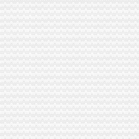
重庆代办营业执照收费-重庆爱问分类
【重庆工商注册,渝北营业执照办理,重庆执照代办,渝北工商代理】
重庆代办工商执照合同范本-110网
重庆有没有代办个体工商户营业执照的_百度知道
重庆代办营业执照-重庆齐齐代理记帐-（图）-供应信息-环球经贸网
重庆公司注册_工商代理_个体工商户_分公司_进出口权申请_营业执照
【重庆营业执照代办所需的材料】重庆慢牛工商-中国产品网
重庆渝北代理营业执照多少钱-商务服务-久久信息网
重庆营业执照代办、江北助工商咨询、重庆营业执照代办