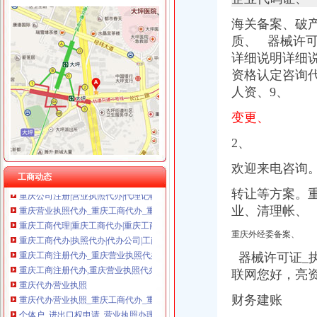
海关备案、破
质、 器械许可
详细说明详细说
重庆代办营业执照
资格认定咨询
重庆新公司代办注册流程费用、代办重庆公司营业执照、重庆财税代理
人资、
9、
0308_重庆财务咨询,重庆代理记账,重庆代办工商执照_百业网
百盛财税|重庆工商代办|重庆代理记账|代办营业执照|税务代理|工商注册
变更、
沙坪坝代办营业执照收费|营业执照代办-重庆益记财务_【会计服务】
重庆南岸代办营业执照_财务咨询_工商代办_会计代账_代理记账公司—
2、
重庆各行业工商营业执照代办|各类许可证代办——免费咨询
欢迎来电咨询
重庆代办营业执照,重庆工商代办,重庆注册公司,重庆代理记账,
工商动态
重庆公司注册|营业执照代办|代理记帐|代办税务
转让等方案。
重庆营业执照代办_重庆工商代办_重庆工商注册_松立工商_页
业、清理帐、
重庆工商代理|重庆工商代办|重庆工商注册|重庆代办工商执照|天行健
重庆工商代办|执照代办|代办公司|工商营业执照代办|代办验资注册公司|
重庆外经委备案、
重庆工商注册代办_重庆营业执照代办_重庆公司注销代办-重庆欣亚义
器械许可证_执
重庆工商注册代办,重庆营业执照代办-重庆贵恒财税咨询有限公司
重庆代办营业执照
联网您好，亮
重庆代办营业执照_重庆工商代办_重庆公司注册选重庆鑫祺财务公司
财务建账
个体户_进出口权申请_营业执照办理_工商局核名_一条龙服务-公司