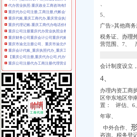
代办营业执照-重庆政全工商咨询有限公司
、
重庆代办公司注册,工商注册,代帐会计,代理记账,代办营业执照_
重庆代账,重庆工商代办,重庆营业执照代办,重庆代帐-重庆巧叠财
5、
重庆代理记账-重庆工商代办电话价格-重庆营业执照代办-重庆注册公司-
广告>其他商
重庆公司注册重庆代办营业执照业务中心
重庆财务公司重庆会计公司重庆代账公司重庆代办工商执照重庆营
税务证、
办理
重庆市渝北注册公司、重庆市渝北代办公司营业执照
营范围、7、 
重庆会计代账_重庆执照代办_重庆工商注册_重庆工商代办_重庆注册公
【重庆公司注册,重庆代办公司,代办营业执照,重庆营业执照代办】
重庆公司注册代办工商注册代理营业执照代办
【重庆代办营业执照】-店铺评价-重庆赶集网
会计制度设立
重庆公司注册沙坪坝代办营业执照资质代理重庆公司注册今题网
4、
重庆代办工商执照【价格,品牌,供应商】-中国制造网,重庆助业工
重庆代办营业执照的现状-时空商城交流版-时空网
办理内资工商
重庆代办营业执照,重庆执照代办-久久信息网
重庆代办工商执照价格营业执照代办-益记财务公司_【会计服务】-威
区华东地区华
重庆执照代办,公司注册,工商代理,代办工商执照哈密地区、
置： 评估、6
重庆公司代办|重庆营业执照代办|重庆代理记账|重庆公司注册|重庆公司
年审、
观音桥代办营业执照-重庆爱问分类
【重庆代办营业执照0元,免重庆工商代理注册公司所有费用】渝北
中外合作、
代理注册公司_代办营业执照_工商代办_重庆税务代理__重庆果岭财务
咨询。税务登
重庆慢牛工商咨询有限公司-重庆代办营业执照,重庆代办公司注册,