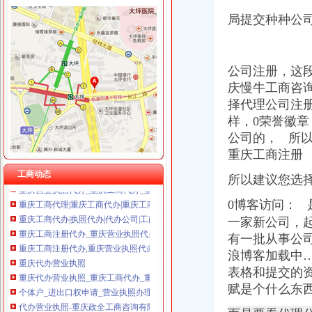
局提交种种公
重庆代办营业执照
重庆新公司代办注册流程费用、代办重庆公司营业执照、重庆财税代理
公司注册，
这
0308_重庆财务咨询,重庆代理记账,重庆代办工商执照_百业网
庆慢牛工商咨
百盛财税|重庆工商代办|重庆代理记账|代办营业执照|税务代理|工商注册
择代理公司注
沙坪坝代办营业执照收费|营业执照代办-重庆益记财务_【会计服务】
样，0荣誉徽
重庆南岸代办营业执照_财务咨询_工商代办_会计代账_代理记账公司—
重庆各行业工商营业执照代办|各类许可证代办——免费咨询
公司的， 所
重庆代办营业执照,重庆工商代办,重庆注册公司,重庆代理记账,
重庆工商注册
重庆公司注册|营业执照代办|代理记帐|代办税务
工商动态
所以建议您选
重庆营业执照代办_重庆工商代办_重庆工商注册_松立工商_页
重庆工商代理|重庆工商代办|重庆工商注册|重庆代办工商执照|天行健
0博客访问
： 
重庆工商代办|执照代办|代办公司|工商营业执照代办|代办验资注册公司|
一家新公司，
重庆工商注册代办_重庆营业执照代办_重庆公司注销代办-重庆欣亚义
重庆工商注册代办,重庆营业执照代办-重庆贵恒财税咨询有限公司
有一批从事公
重庆代办营业执照
浪博客加载中…
重庆代办营业执照_重庆工商代办_重庆公司注册选重庆鑫祺财务公司
表格和提交的
个体户_进出口权申请_营业执照办理_工商局核名_一条龙服务-公司
赋是个什么东
代办营业执照-重庆政全工商咨询有限公司
重庆代办公司注册,工商注册,代帐会计,代理记账,代办营业执照_