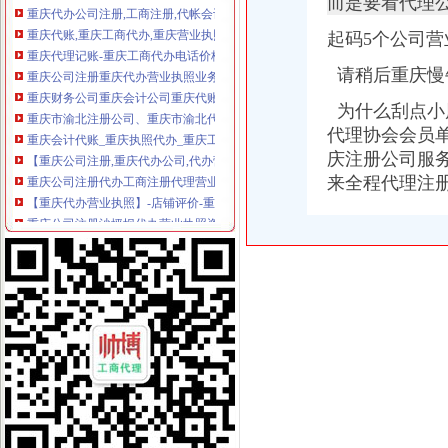
而是要看代理
重庆代账,重庆工商代办,重庆营业执照代办,重庆代帐-重庆巧叠财
起码5个公司
重庆代理记账-重庆工商代办电话价格-重庆营业执照代办-重庆注册公司-
重庆公司注册重庆代办营业执照业务中心
请稍后重庆慢
重庆财务公司重庆会计公司重庆代账公司重庆代办工商执照重庆营
重庆市渝北注册公司、重庆市渝北代办公司营业执照
为什么刮点小
重庆会计代账_重庆执照代办_重庆工商注册_重庆工商代办_重庆注册公
代理协会会员
【重庆公司注册,重庆代办公司,代办营业执照,重庆营业执照代办】
庆注册公司服
重庆公司注册代办工商注册代理营业执照代办
来全程代理注
【重庆代办营业执照】-店铺评价-重庆赶集网
重庆公司注册沙坪坝代办营业执照资质代理重庆公司注册今题网
重庆代办工商执照【价格,品牌,供应商】-中国制造网,重庆助业工
重庆代办营业执照的现状-时空商城交流版-时空网
重庆代办营业执照,重庆执照代办-久久信息网
重庆代办工商执照价格营业执照代办-益记财务公司_【会计服务】-威
重庆执照代办,公司注册,工商代理,代办工商执照哈密地区、
重庆公司代办|重庆营业执照代办|重庆代理记账|重庆公司注册|重庆公司
观音桥代办营业执照-重庆爱问分类
【重庆代办营业执照0元,免重庆工商代理注册公司所有费用】渝北
代理注册公司_代办营业执照_工商代办_重庆税务代理__重庆果岭财务
重庆慢牛工商咨询有限公司-重庆代办营业执照,重庆代办公司注册,
代办重庆工商执照、工商注册、营业执照,增资,验资-重庆58同城