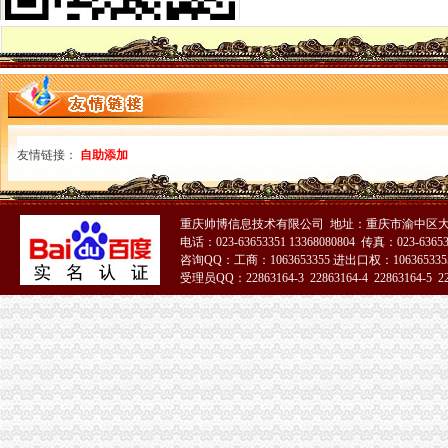
重庆代办变更营业执照-业主生活-房天下问答
重庆代办工商执照公司-正全工商简介_用户_新浪博客
农民群众想办工商执照重庆合川工商部门免费代办
【重庆渝中区重庆营业执照代办办理工商执照常识】价格,厂家,图
重庆代办营业执照公司哪家好？_重庆慢牛工商咨询_新浪博客
【重庆代办营业执照、工商代办、营业执照】-九龙坡渝州路易登网
【重庆代办营业执照等服务】-沙坪坝天星桥易登网
友情链接：
自助添加
重庆代办营业执照收费-重庆爱问分类
【重庆工商注册,渝北营业执照办理,重庆执照代办,渝北工商代理】
重庆代办工商执照合同范本-110网
重庆有没有代办个体工商户营业执照的_百度知道
重庆帅博信息技术有限公司 地址：重庆市渝中区大
重庆代办营业执照-重庆齐齐代理记帐-（图）-供应信息-环球经贸网
电话：023-63653351 13368080804 传真：023-6365
咨询QQ：工商：1063653355 进出口权：1063653355
重庆公司注册_工商代理_个体工商户_分公司_进出口权申请_营业执照
受理员QQ：22863164-3 22863164-4 22863164-5 228
【重庆营业执照代办所需的材料】重庆慢牛工商-中国产品网
51La
重庆渝北代理营业执照多少钱-商务服务-久久信息网
重庆营业执照代办、江北助工商咨询、重庆营业执照代办
重庆代办营业执照
重庆新公司代办注册流程费用、代办重庆公司营业执照、重庆财税代理
0308_重庆财务咨询,重庆代理记账,重庆代办工商执照_百业网
百盛财税|重庆工商代办|重庆代理记账|代办营业执照|税务代理|工商注册
沙坪坝代办营业执照收费|营业执照代办-重庆益记财务_【会计服务】