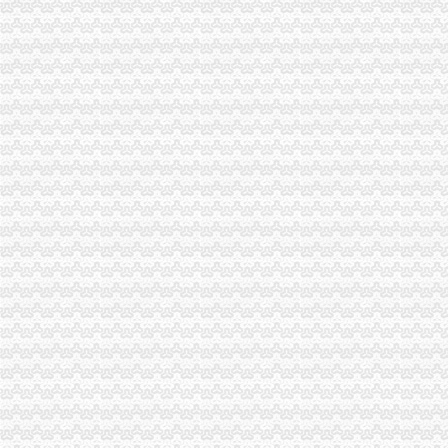
重庆南岸代办营业执照_财务咨询_工商代办_会计代账_代理记账公司—
重庆各行业工商营业执照代办|各类许可证代办——免费咨询
重庆代办营业执照,重庆工商代办,重庆注册公司,重庆代理记账,
重庆公司注册|营业执照代办|代理记帐|代办税务
重庆营业执照代办_重庆工商代办_重庆工商注册_松立工商_页
重庆工商代理|重庆工商代办|重庆工商注册|重庆代办工商执照|天行健
重庆工商代办|执照代办|代办公司|工商营业执照代办|代办验资注册公司|
重庆工商注册代办_重庆营业执照代办_重庆公司注销代办-重庆欣亚义
重庆工商注册代办,重庆营业执照代办-重庆贵恒财税咨询有限公司
重庆代办营业执照
重庆代办营业执照_重庆工商代办_重庆公司注册选重庆鑫祺财务公司
个体户_进出口权申请_营业执照办理_工商局核名_一条龙服务-公司
代办营业执照-重庆政全工商咨询有限公司
重庆代办公司注册,工商注册,代帐会计,代理记账,代办营业执照_
重庆代账,重庆工商代办,重庆营业执照代办,重庆代帐-重庆巧叠财
重庆代理记账-重庆工商代办电话价格-重庆营业执照代办-重庆注册公司-
重庆公司注册重庆代办营业执照业务中心
重庆财务公司重庆会计公司重庆代账公司重庆代办工商执照重庆营
重庆市渝北注册公司、重庆市渝北代办公司营业执照
重庆会计代账_重庆执照代办_重庆工商注册_重庆工商代办_重庆注册公
【重庆公司注册,重庆代办公司,代办营业执照,重庆营业执照代办】
重庆公司注册代办工商注册代理营业执照代办