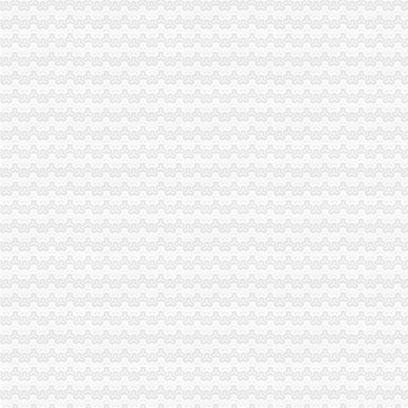
重庆代办营业执照收费-重庆爱问分类
【重庆工商注册,渝北营业执照办理,重庆执照代办,渝北工商代理】
重庆代办工商执照合同范本-110网
重庆有没有代办个体工商户营业执照的_百度知道
重庆代办营业执照-重庆齐齐代理记帐-（图）-供应信息-环球经贸网
重庆公司注册_工商代理_个体工商户_分公司_进出口权申请_营业执照
【重庆营业执照代办所需的材料】重庆慢牛工商-中国产品网
重庆渝北代理营业执照多少钱-商务服务-久久信息网
重庆营业执照代办、江北助工商咨询、重庆营业执照代办