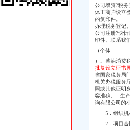
代办重庆工商执照、工商注册、营业执照,增资,验资-重庆58同城
公司增资?税
重庆代办变更营业执照-业主生活-房天下问答
体工商户设立
重庆代办工商执照公司-正全工商简介_用户_新浪博客
的复印件。 
农民群众想办工商执照重庆合川工商部门免费代办
办理税务登记
【重庆渝中区重庆营业执照代办办理工商执照常识】价格,厂家,图
公司注册?快
重庆代办营业执照公司哪家好？_重庆慢牛工商咨询_新浪博客
【重庆代办营业执照、工商代办、营业执照】-九龙坡渝州路易登网
印件。联系我
【重庆代办营业执照等服务】-沙坪坝天星桥易登网
（个体
重庆代办营业执照收费-重庆爱问分类
【重庆工商注册,渝北营业执照办理,重庆执照代办,渝北工商代理】
）。柴油消费
重庆代办工商执照合同范本-110网
批复设立证书
重庆有没有代办个体工商户营业执照的_百度知道
省国家税务局
重庆代办营业执照-重庆齐齐代理记帐-（图）-供应信息-环球经贸网
机关办税服务
重庆公司注册_工商代理_个体工商户_分公司_进出口权申请_营业执照
【重庆营业执照代办所需的材料】重庆慢牛工商-中国产品网
照或其他证明
重庆渝北代理营业执照多少钱-商务服务-久久信息网
容准确、
生产
重庆营业执照代办、江北助工商咨询、重庆营业执照代办
询
有
限公司的
重庆代办营业执照
重庆新公司代办注册流程费用、代办重庆公司营业执照、重庆财税代理
5．组织机构
0308_重庆财务咨询,重庆代理记账,重庆代办工商执照_百业网
2．项目合同
百盛财税|重庆工商代办|重庆代理记账|代办营业执照|税务代理|工商注册