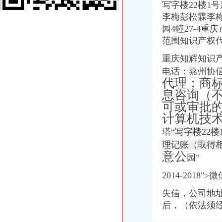
写字楼22楼1号房
上海代办工商营业执照厂家_上海代办工商营业执照公司-阿里巴巴公
李梅彭松霖李梅
重庆咨询服务公司_咨询服务厂_生产厂家企业公司
晨报万事通（图）-搜狐滚动
园4幢27-4重
【工程预决算】厂家公司_工程预决算价格咨询、批发、采购公司
范围知识产权
“天高鸿苑”住宅小区商业用房销售代理招标公告_中国招标网_重庆市
重庆知辉知识
破解中小企业融资困局.pdf文档全文免费阅读、在线看
【提供地址办物流公司及道路运输证进出口权】-姑苏平江易登网-重庆
电话：嘉州协信
【重庆德亮工商咨询有限公司工商信息】-阿土伯工商信息查询
代理；商
刊登热线：（报社）24小时
息咨询（
【重庆新天羽家教服务有限公司工商信息】-阿土伯工商信息查询
可或审批
川东明珠_重庆创意公园_楼盘对比分析-重庆乐居
计算机技
30多万新增市场主体的背后.doc
塔“
写字楼22
曹家坝公交_重庆曹家坝
海德燕窝小区_重庆创意公园_楼盘对比分析-重庆乐居
理记账（取得
【重庆新天羽家教服务有限公司2018新招聘信息】_聘网
意公
园”
30多万新增市场主体的背后_参考网
要槽的看过来,这些招聘不容错过_搜狐教育_搜狐网
2014-2018"
回兴代办营业执照
失信，公司地
谁回收执照谁能回收营业执照专业回收执照的代理机构-北京工商注册|
四川兴蜀大宗诚招代理沈农业养殖今题网
后，（依法须
郑州工商代理,郑州自贸区专办,郑州代办公司注册,郑州代办营业