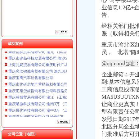
心”写字楼22
重庆宝鹰汽车销售有限公司
重庆市优研房地产营销策划有限公司
业信息1.2亿
重庆汇泰贷款咨询有限公司科园路分公司 渝高 （工商注册）
告、
重庆尊博贸易有限公司 渝江 （工商注册）
经相关部门批
重庆晒微科技有限公司 渝南3万 （工商注册）
重庆展优科技有限公司 渝中3万 （工商注册）
账（取得相关
重庆谦如福商贸有限公司 渝南3万 （公司转让）
成功案例
重庆市渝北区红
重庆恺昶贸易有限公司 渝九 （食品许可证）
员， 北塔“
重庆市冰岛科技发展有限公司 渝沙50万 （进出口权）
上海兆妩贸易有限公司重庆时代广场分公司 渝中 （工商注册）
@qq.com地址
重庆奕欣锦诚商贸有限公司 渝九50万 （工商注册）
重庆宝鹰汽车销售有限公司
企业邮箱：开业
重庆市优研房地产营销策划有限公司
到:基本信息风
重庆汇泰贷款咨询有限公司科园路分公司 渝高 （工商注册）
工商信息股东信
重庆尊博贸易有限公司 渝江 （工商注册）
MA5U3UUT
重庆晒微科技有限公司 渝南3万 （工商注册）
让商业更真实！
重庆展优科技有限公司 渝中3万 （工商注册）
重庆谦如福商贸有限公司 渝南3万 （公司转让）
型有限责任公司
重庆恺昶贸易有限公司 渝九 （食品许可证）
发照日期291
重庆市冰岛科技发展有限公司 渝沙50万 （进出口权）
北区分局企业地
上海兆妩贸易有限公司重庆时代广场分公司 渝中 （工商注册）
门批准后方可
公司位置（地图）