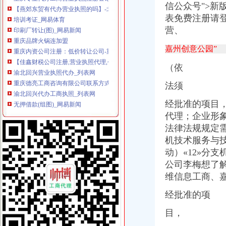
信公众号">新
培训考证_网易体育
表免费注册请登
印刷厂转让(图)_网易新闻
营、
重庆品牌火锅连加盟
重庆内资公司注册：低价转让公司-重庆爱问分类
嘉州创意公园”
【佳鑫财税公司注册,营业执照代理,个体户执照】-白云机场路易登网
渝北回兴营业执照代办_列表网
（依
重庆德亮工商咨询有限公司联系方式_信用报告_工商信息-启信宝
渝北回兴代办工商执照_列表网
法须
无押借款(组图)_网易新闻
经批准的项目
重庆公司注销：代办工商执照、税务、工商年检、公司变更-重庆爱问
代理；企业形
重庆知辉知识产权代理有限公司联系方式_信用报告_工商信息-启信宝
重庆知辉知识产权代理有限公司_【电话地址_招聘信息_注册信息_信用
法律法规规定
合肥注册公司专业代办营业执照找信捷财务公司李景免费为您备案-安
机技术服务与
广州办股份有限公司营业执照扬业代办股份有限公司营业执照-广东广
动）«12»分
重庆立为财务咨询有限公司_【信用信息_诉讼信息_财务信息_注册信息
公司李梅想了
重庆老火锅店加盟排名
维信息工商、
【工商营业执照代办找安诚财务张维欢专业注册代账报税】-芜湖易登网
【快捷办理贵市营业执照代办公司注册房屋建筑资质代办】-云岩威
经批准的项
【重庆蕙兰文化播有限公司2018新招聘信息】_聘网
【重庆注册公司_代理注册公司_工商注册】-重庆工商注册今题网
目，
咨询设计公司_咨询设计厂家_公司页-阿里巴巴