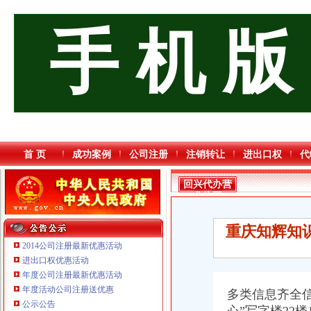
手 机 版
首 页
成功案例
公司注册
注销转让
进出口权
代
回兴代办营
业执照
重庆知辉知
2014公司注册最新优惠活动
进出口权优惠活动
年度公司注册最新优惠活动
年度活动公司注册送优惠
多类信息齐全
重庆奕欣锦诚商贸有限公司 渝九50万 （工商注册）
公示公告