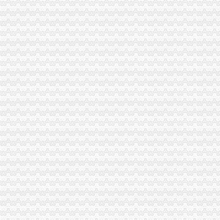
无押借款(组图)_网易新闻
重庆公司注销：代办工商执照、税务、工商年检、公司变更-重庆爱问
重庆知辉知识产权代理有限公司联系方式_信用报告_工商信息-启信宝
重庆知辉知识产权代理有限公司_【电话地址_招聘信息_注册信息_信用
合肥注册公司专业代办营业执照找信捷财务公司李景免费为您备案-安
广州办股份有限公司营业执照扬业代办股份有限公司营业执照-广东广
重庆立为财务咨询有限公司_【信用信息_诉讼信息_财务信息_注册信息
重庆老火锅店加盟排名
【工商营业执照代办找安诚财务张维欢专业注册代账报税】-芜湖易登网
【快捷办理贵市营业执照代办公司注册房屋建筑资质代办】-云岩威
【重庆蕙兰文化播有限公司2018新招聘信息】_聘网
【重庆注册公司_代理注册公司_工商注册】-重庆工商注册今题网
咨询设计公司_咨询设计厂家_公司页-阿里巴巴
上海代办工商营业执照厂家_上海代办工商营业执照公司-阿里巴巴公
重庆咨询服务公司_咨询服务厂_生产厂家企业公司
晨报万事通（图）-搜狐滚动
【工程预决算】厂家公司_工程预决算价格咨询、批发、采购公司
“天高鸿苑”住宅小区商业用房销售代理招标公告_中国招标网_重庆市
破解中小企业融资困局.pdf文档全文免费阅读、在线看
【提供地址办物流公司及道路运输证进出口权】-姑苏平江易登网-重庆
【重庆德亮工商咨询有限公司工商信息】-阿土伯工商信息查询