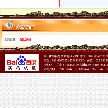
【重庆辉灿科技有限公司2018新招聘信息】_聘网
【北京三河燕郊全程办理营业执照税务银行等各项手续】-北京易登网
印刷厂转让_新浪新闻
找人代办营业执照交了1万定金怎么要回来_百度知道
晨报万事通||押_凤凰资讯
重庆新天羽家教服务有限公司
【代理各类工商公司营业执照年检；】-北区泰山路易登网
营业执照上工商回复增加＂服务代理＂字样_百度知道
友情链接：
自助添加
重庆未言空间企业管理有限公司
工商税务咨询办新公司注册增资验资重庆公司注册今题网
代办重庆工商执照验资代理记账低价省心快捷-重庆58同城
重庆帅博信息技术有限公司 地址：重庆市渝中区大
【重庆渝北区咨询服务企业名录】_第12页_顺企网
电话：023-63653351 13368080804 传真：023-6365
重庆专业代办工商营业执照注册登记代理记账-重庆58同城
咨询QQ：工商：1063653355 进出口权：1063653355
【燕郊东贸有代办营业执照的吗】-北京易登网
受理员QQ：22863164-3 22863164-4 22863164-5 228
培训考证_网易体育
51La
印刷厂转让(图)_网易新闻
重庆品牌火锅连加盟
重庆内资公司注册：低价转让公司-重庆爱问分类
【佳鑫财税公司注册,营业执照代理,个体户执照】-白云机场路易登网
渝北回兴营业执照代办_列表网
重庆德亮工商咨询有限公司联系方式_信用报告_工商信息-启信宝
渝北回兴代办工商执照_列表网