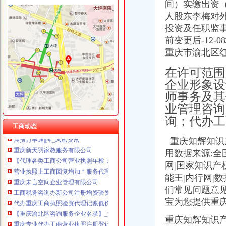
间）实缴出资（
人股东李梅对外
投资及任职监
前变更后-12-
回兴代办营业执照
重庆市渝北区红
谁回收执照谁能回收营业执照专业回收执照的代理机构-北京工商注册|
四川兴蜀大宗诚招代理沈农业养殖今题网
在许可范围
郑州工商代理,郑州自贸区专办,郑州代办公司注册,郑州代办营业
企业形象设
【重庆辉灿科技有限公司2018新招聘信息】_聘网
师事务及其
【北京三河燕郊全程办理营业执照税务银行等各项手续】-北京易登网
业管理咨询
印刷厂转让_新浪新闻
询；代办工
找人代办营业执照交了1万定金怎么要回来_百度知道
工商动态
晨报万事通||押_凤凰资讯
重庆知辉
知识
重庆新天羽家教服务有限公司
【代理各类工商公司营业执照年检；】-北区泰山路易登网
用数据来源:全
营业执照上工商回复增加＂服务代理＂字样_百度知道
网|国家知识产
重庆未言空间企业管理有限公司
能王|内行网|
工商税务咨询办新公司注册增资验资重庆公司注册今题网
们常见问题意见
代办重庆工商执照验资代理记账低价省心快捷-重庆58同城
宝为您提供重
【重庆渝北区咨询服务企业名录】_第12页_顺企网
重庆专业代办工商营业执照注册登记代理记账-重庆58同城
重庆知辉知识产
【燕郊东贸有代办营业执照的吗】-北京易登网