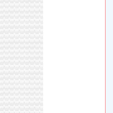
建材加盟代理-工程建筑油漆涂料创业加盟-九
代理注册国外公司
急用钱来就借.pdf
餐饮如何经营小型中餐馆？-阿里巴巴行业问答
成都小公司找代理记账公司的好处有什么流程-
佛山代办营业执照桂城大沥平洲狮山里水工商注
【重庆江津区咨询服务企业名录】_第3页_顺企
【湖州地区、招商引资科技科技公司_大全_名称
【重庆租赁和商务服务业页】_顺企网
中山垣洲营业执照代办-中山爱问分类
深圳市德厂家_深圳市德厂家/公司-阿里巴巴公
重庆燃建汽车销售有限公司
【销售精英月薪2万好简单,重庆守成知识产权代
南海桂城大沥平洲工商注册代办营业执照申请一
温州商报-温州日报瓯网-温州新闻门户网-温州
温州商报-温州日报瓯网-温州新闻门户网-温州
【诚聘销售精英+产品好+工作自由,重庆守成
淮安搪玻璃设备制造许可证橡胶制品生产许可证
【英迈吉女装加盟】_加盟费多少钱_加盟电话_
11月7日晚间深交所公告速递_公司_证券时报网
全国服务厂家_全国服务厂家/公司-阿里巴巴公