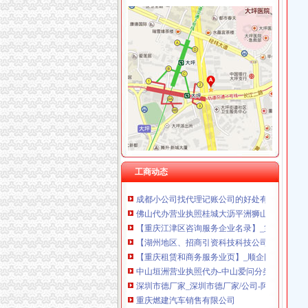
加洲代办营业执照
关于中国邮政储蓄银行有限责任公司衡市二七二
便民之窗2017年第10期-高明区人民
WTF欧洲德国奥地利10天<国旅欧洲自组团A38
建材加盟代理-工程建筑油漆涂料创业加盟-九
代理注册国外公司
急用钱来就借.pdf
餐饮如何经营小型中餐馆？-阿里巴巴行业问答
工商动态
成都小公司找代理记账公司的好处有什么流程-
佛山代办营业执照桂城大沥平洲狮山里水工商注
【重庆江津区咨询服务企业名录】_第3页_顺企
【湖州地区、招商引资科技科技公司_大全_名称
【重庆租赁和商务服务业页】_顺企网
中山垣洲营业执照代办-中山爱问分类
深圳市德厂家_深圳市德厂家/公司-阿里巴巴公
重庆燃建汽车销售有限公司
【销售精英月薪2万好简单,重庆守成知识产权代