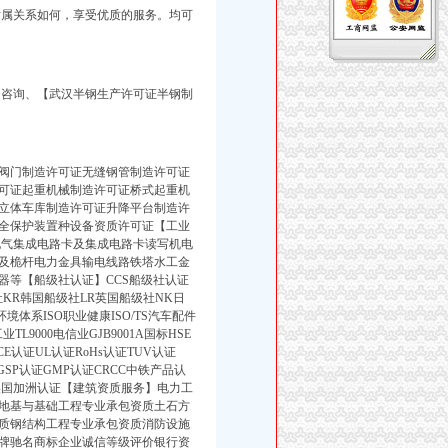
l4.3无论其质和隶属关系如何，享受优质的服务。均可
>
咨询、【武汉半钢生产许可证半钢制
阀门制造许可证无缝钢管制造许可证
可证起重机械制造许可证桥式起重机
立体车库制造许可证升降平台制造许
全保护装置种设备资质许可证【工业
电气集成电路卡及集成电路卡读写机电
及桅杆电力金具输电线路铁塔水工金
器等【船级社认证】CCS船级社认证
社KR韩国船级社LR英国船级社NK日
环境体系ISO职业健康ISO/TS汽车配件
TL9000电信业GJB9001A国标HSE
E认证UL认证RoHs认证TUV认证
证GSP认证GMP认证CRCC中铁产品认
B美国加洲认证【建筑资质服务】电力工
地基与基础工程专业承包资质土石方
质钢结构工程专业承包资质消防设施
牌驰名商标企业诚信等级评价银行资