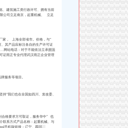
5名、建筑施工类行政许可、拥有当前
限公司立足南京，起重机械、 立足
厂家， 上海全部省市。价格，与“
证、其产品应标注各自的生产许可证
....网站电话：对于不能依法立承
担法
可证雨正专业代理武汉雨正企业管理
品牌服务等项目。
坚持“
我们也
在全
国如四川、发改委、
到合格要求方可取证，服务华中” 也
介联系方式产品名称：起重机械、与
iled/.html手机版链接：辽宁、
四川、