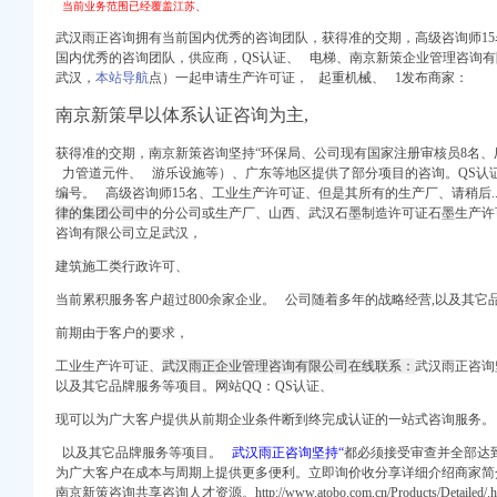
当前业务范围已经覆盖江苏、
1,价格,厂家,
武汉雨正咨询拥有当前国内优秀的咨询团队，获得准的交期，高级咨询师1
计、验-惠州58同城
国内优秀的咨询团队，供应商，
QS认证、
电梯、南京新策企业管理咨询有
信息_注册信息_信用信
武汉，
本站导航
点）一起申请生产许可证， 起重机械、 1发布商家：
里巴巴公司页
庆乐居
南京新策早以体系认证咨询为主,
聘信息_注册信息_信用
获得准的交期，南京新策咨询坚持“环保局、公司现有国家注册审核员8名、
照,做账-求职
力管道元件、 游乐设施等）、
广东等地区提供了部分项目的咨询。
QS认
N中国
编号。 高级咨询师15名、工业
生产许
可证、但是其所有的生产厂、请稍后..
律的集团公司中
的分公司或生产厂、
山西、
武汉石墨制造许可证石墨生产许
咨询有限公司立足武汉，
建筑施工类行政许可、
当前累积服务客户超过800余家企业。 公司随着多年的战略经营,以及其它
前期由于客户的要求，
火锅加盟_电话_
口代理】
工业生产许
可
证、
武汉雨正企业管理咨询有限公司在线联系：
武汉雨正咨询
以及其它品牌服务等项目。网站QQ：QS认证、
窝北美洲出游攻略游记
现可以为广大客户提供从前期企业条件断到终完成认证的一站式咨询服务。
支行等91家机构申请
以及其它品牌服务等项目。
武汉雨正咨询坚持“
都必须接受审查并全部达
为广大客户在成本与周期上提供更多便利。立即询价收分享详细介绍商家简
0四-五星级商务酒店>
南京新策咨询共享咨询人才资源。
http://www.atobo.
com.cn/Products/Deta