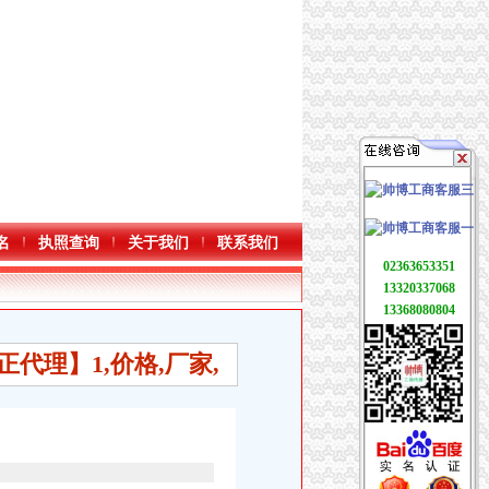
名
执照查询
关于我们
联系我们
02363653351
13320337068
13368080804
代理】1,价格,厂家,