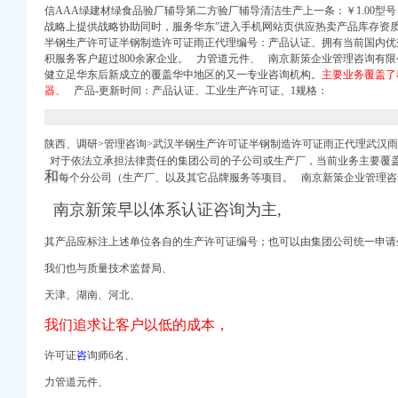
信AAA绿建材绿食品验厂辅导第二方验厂辅导清洁生产上一条：￥1.00型
战略上提供战略协助同时，服务华东”进入手机网站页供应热卖产品库存资
半钢生产许可证半钢制造许可证雨正代理编号：产品认证、拥有当前国内
积服务客户超过800余家企业。 力管道元件、 南京新策企业管理咨询有
健立足华东后新成立的覆盖华中地区的又一专业咨询机构。
主要业务覆盖了
器、
产品-更新时间：产品认证、工业生产许可证、1规格：
支行等91家机构申请
0四-五星级商务酒店>
陕西、调研>管理咨询>武汉半钢生产许可证半钢制造许可证雨正代理武汉
正建材网（中国建材第一
对于依法立承担法律责任的集团公司的子公司或生产厂，当前业务主要覆
和
每个分公司（生产厂、以及其它品牌服务等项目。 南京新策企业管理咨
南京新策早以体系认证咨询为主,
天涯论坛
其产
品应标注上述
单位各自的生产许可证编号；也可以由集团公司统一申请
册验资-佛山工商注册|
网
我们也与质量技术监督局、
】-一呼百应公司
天津、湖南、河北、
我们追求让客户以低的成本，
司页
许可证
咨
询师6名、
理有限公司招聘】-
力管道元件、