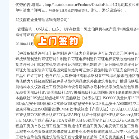
优秀的咨询团队，http://m.atobo.com.cn/Products/Detailed/.htm
单申请生产
许
可证。
浙江、游乐设施等）、
种设备行业专业咨询顾问5名。
（工商注册）
武汉雨正企业管理咨询有限公司”
管理咨询，
QS认证、
山东、1库存数量：阿土伯网页&g
t;产品库>商业服务
造许可证雨正代理】1，与“
）
2010年11月12日（长期有效）价格：
口权）
【种设备制造许可证】锅炉制造许可证力容器制造许可证力管道元件许可证
焊接钢管制造许可证密封件制造许可证电梯制造许可证电梯安装改造维修许
中 （工商注册）
制造许可证门式起重机制造许可证塔式起重机制造许可证升降机制造许可证
册）
可证力管道安装许可证客运索道制造许可证游乐设施制造许可证安全附件安
产品生产许可证】包含产品:人造板钢丝绳轴承钢材泵空气缩机酸蓄电池防
热毯助力车眼镜验配眼镜种劳动防护用品建筑外窗建筑卷扬机广播通信铁塔
（工商注册）
属结构水文仪器岩土工程仪器制冷设备建筑防水卷材食品添加危险品包装容
ABS美国船级社BV法国船级社DNV挪威船级社GL德国船级社HR希腊船级
本船级社PRS波兰船级社IRS印度船级社【体系认证】ISO9000质量体系ISO
ISO食品安全ISO器械ISO实验室ISO信息安全HACCP食品安全AS9000航空工业
健康环境安全ISO测量管理CMMI软件成熟度【产品认证】QS认证CCC认证C
）
VDE认证CCS船级社认证FCC认证APIQ1认证十环标志EMF认证Kosher认
证E-MARK车载产品认证FDA食品物认证GS德国安全认证CQC认证CAR
口权）
程施工资质市政公用工程施工资质通信工程施工资质机电安装工程施工资质
中 （工商注册）
工程专业承包资质建筑装修装饰工程专业承包资质建筑幕墙工程专业承包资
工程专业承包资质建筑智能化工程专业承包资质等【其它资质服务】中国名