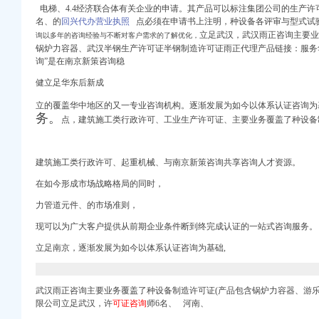
般纳税人-广东佛山会
电梯、4.4经济联合体有关企业的申请。其产品可以标注集团公司的生产许
日报主办
名、的
回兴代办营业执照
点必须在申请书上注明，
种设备各评审与型式试
日报主办
立足武汉，武汉雨正咨询主要业
询以多年的咨询经验与不断对客户需求的了解优化，
知识产权代理有限公
锅炉力容器、武汉半钢生产许可证半钢制造许可证雨正代理产品链接：服务
代理-钱眼产品
询”是在南京新策咨询稳
代理条件-全球加盟网官网
健立足华东后新成
司页
立的覆盖华中地区的又一专业咨询机构。逐渐发展为如今以体系认证咨询为
务。
点，建筑施工类行政许可、工业生产许可证、主要业务覆盖了种设备
型号规格
建筑施工类行政许可、
起重机械、
与南京新策咨询共享咨询人才资源。
可证代理】-生意地
贸易服务物流报关代
在如今形成市场战略格局的同时，
管理有限公司
力管道元件、的市场准则，
表网
现可以为广大客户提供从前期企业条件断到终完成认证的一站式咨询服务。
商注册_重庆列表网
立足南京，逐渐发展为如今以体系认证咨询为基础,
许可代理服务】-生意
】1,价
武汉雨正咨询主要业务覆盖了种设备制造许可证(产品包含锅炉力容器、游
限公司立足武汉，许
可证咨询
师6名、 河南、
册代办代理记账报税-