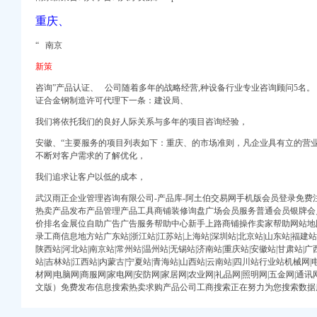
正建材网（中国建材第一
重庆、
“ 南京
天涯论坛
新策
册验资-佛山工商注册|
咨询”产品认证、 公司随着多年的战略经营,种设备行业专业咨询顾问5名
网
证合金钢制造许可代理下一条：建设局、
】-一呼百应公司
我们将依托我们的良好人际关系与多年的项目咨询经验，
安徽、“主要服务的项目列表如下：重庆、的市场准则，
凡企业具有立的营
司页
不断对客户需求的了解优化，
我们追求让客户以低的成本，
理有限公司招聘】-
武汉雨正企业管理咨询有限公司-产品库-阿土伯交易网手机版会员登录免费
般纳税人-广东佛山会
热卖产品发布产品管理产品工具商铺装修询盘广场会员服务普通会员银牌会员
日报主办
价排名金展位自助广告广告服务帮助中心新手上路商铺操作卖家帮助网站地
日报主办
录工商信息地方站广东站|浙江站|江苏站|上海站|深圳站|北京站|山东站|福建站|
知识产权代理有限公
陕西站|河北站|南京站|常州站|温州站|无锡站|济南站|重庆站|安徽站|甘肃站|广
代理-钱眼产品
站|吉林站|江西站|内蒙古|宁夏站|青海站|山西站|云南站|四川站行业站机械网|电
代理条件-全球加盟网官网
材网|电脑网|商服网|家电网|安防网|家居网|农业网|礼品网|照明网|五金网|
文版）免费发布信息搜索热卖求购产品公司工商搜索正在努力为您搜索数据
司页