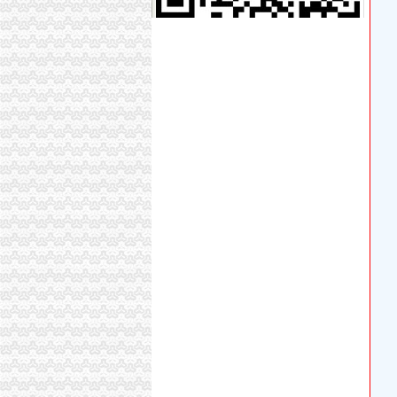
【武汉半钢生产许可证半钢制造许可证雨正代理】
专业代理全市代理记帐报税,工商执照、年检、审
东莞市利友实业投资有限公司_【电话地址_招聘
优质罗非鱼苗厂家_优质罗非鱼苗厂家/公司-阿
重庆创意公园_财信城市国际_楼盘对比分析-重
福州振邦汽车信息咨询有限公司_【电话地址_招
想创业者选番禺南站,地租便宜,交通方便,包办执
股海导航11月8日沪深股市公告提示_财经_MS
分类信息(图)(2014-12-2716:17:10)_网易新闻
分类信息(图)(2014-12-2816:05:06)_网易新闻
南京新策专业代办工业品各种许可证_志趣网
股海导航11月8日沪深股市公告提示_TechWeb
素珊瑚行走之美西蜜月游,美国旅游攻略-蚂蜂窝
有去过日本wwoof的小伙伴吗?请戳进来!!-知乎
千年果洲牛匠火锅加盟加盟_代理_千年果洲牛匠
代办俄罗斯大使馆加签【今日推荐网-深圳进出
2018北美洲旅游攻略,北美洲自由行攻略,马蜂
加洲代办营业执照
关于中国邮政储蓄银行有限责任公司衡市二七二
便民之窗2017年第10期-高明区人民
WTF欧洲德国奥地利10天<国旅欧洲自组团A38