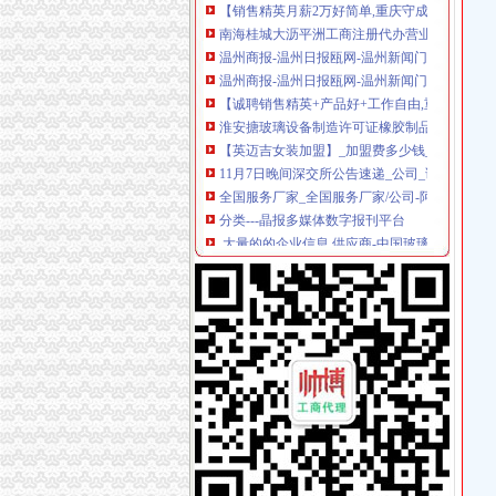
南海桂城大沥平洲工商注册代办营业执照申请一
温州商报-温州日报瓯网-温州新闻门户网-温州
温州商报-温州日报瓯网-温州新闻门户网-温州
【诚聘销售精英+产品好+工作自由,重庆守成
淮安搪玻璃设备制造许可证橡胶制品生产许可证
【英迈吉女装加盟】_加盟费多少钱_加盟电话_
11月7日晚间深交所公告速递_公司_证券时报网
全国服务厂家_全国服务厂家/公司-阿里巴巴公
分类---晶报多媒体数字报刊平台
,大量的的企业信息,供应商-中国玻璃信息网
宜昌力管道资质代办价格|宜昌力管道资质代办
【供应苏州陶瓷结合砂轮制造许可证砂轮生产许
清关报关价格_巴黎之光干红葡萄酒广州进出口
新公司办理流程咨询-产品中心-成都誉诚财务
重庆渝北加洲新牌坊代办工商执照/注册|重庆列
分类信息---晶报多媒体数字报刊平台
加洲新牌坊有那些代办营业执照的中介_重庆工
【供应苏州优质碳素钢生产许可证铸钢扎辊制造
那些公司可代办开采石场执照_破碎机厂家
【武汉超容器制造许可证超容器生产许可证代理
加急代办大兴营业执照加急注册公司
绍兴公司变更：绍兴个体户营业执照公司执照注