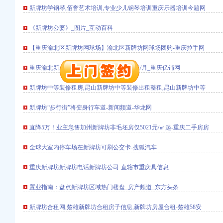
新牌坊学钢琴,佰誉艺术培训,专业少儿钢琴培训重庆乐器培训今题网
《新牌坊公婆》_图片_互动百科
【重庆渝北区新牌坊网球场】渝北区新牌坊网球场团购-重庆拉手网
重庆渝北新牌坊三通旺铺紧急转让_租金元/月_重庆亿铺网
新牌坊中等装修租房,昆山新牌坊中等装修出租整租,昆山新牌坊中等
册）
新牌坊“步行街”将变身行车道-新闻频道-华龙网
（工商注册）
直降5万！业主急售加州新牌坊非毛坯房仅5021元/㎡起-重庆二手房房
全球大室内停车场在新牌坊可刷公交卡-搜狐汽车
）
重庆新牌坊新牌坊电话新牌坊公司-直辖市重庆具信息
口权）
置业指南：盘点新牌坊区域热门楼盘_房产频道_东方头条
中 （工商注册）
册）
新牌坊合租网,楚雄新牌坊合租房子信息,新牌坊房屋合租-楚雄58安