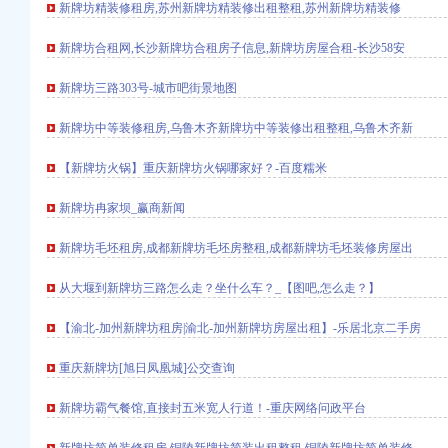
新牌坊精装修租房,苏州新牌坊精装修出租整租,苏州新牌坊精装修
（工商注册）
新牌坊合租网,长沙新牌坊合租房子信息,新牌坊房屋合租-长沙58安
坊毛坯装修房屋出
新牌坊三路303号-城市吧街景地图
-武汉生活消费社区
）
新牌坊中等装修租房,乌鲁木齐新牌坊中等装修出租整租,乌鲁木齐新
新盘_渝北新牌坊现房销
口权）
_艺龙
【新牌坊火锅】重庆新牌坊火锅哪家好？-百度糯米
中 （工商注册）
新牌坊冉家坝_赢商新闻
O_重庆工
新牌坊毛坯租房,成都新牌坊毛坯房整租,成都新牌坊毛坯装修房屋出
绳游记_途牛
）-游山玩水-大众点评
从大堰到新牌坊三路怎么走？坐什么车？_【图吧,怎么走？】
【渝北-加州新牌坊租房|渝北-加州新牌坊房屋出租】-乐居北京二手房
流程-北京朝公司变
里巴巴公司页
重庆新牌坊[旭日凤凰城]公交查询
新牌坊霸气餐馆,直接封五米宽人行道！-重庆网络问政平台