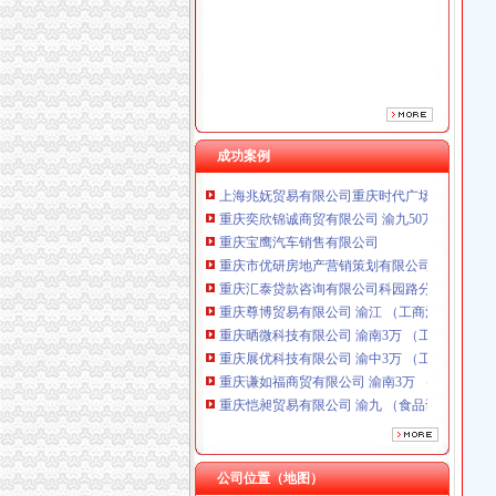
成功案例
重庆奕欣锦诚商贸有限公司 渝九50万 （工商注
重庆宝鹰汽车销售有限公司
重庆市优研房地产营销策划有限公司
重庆汇泰贷款咨询有限公司科园路分公司 渝高 
重庆尊博贸易有限公司 渝江 （工商注册）
重庆晒微科技有限公司 渝南3万 （工商注册）
重庆展优科技有限公司 渝中3万 （工商注册）
重庆谦如福商贸有限公司 渝南3万 （公司转让
重庆恺昶贸易有限公司 渝九 （食品许可证）
重庆市冰岛科技发展有限公司 渝沙50万 （进出
上海兆妩贸易有限公司重庆时代广场分公司 渝
重庆奕欣锦诚商贸有限公司 渝九50万 （工商注
重庆宝鹰汽车销售有限公司
公司位置（地图）