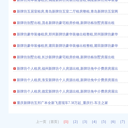
新牌坊简单装修租房,铜陵新牌坊简装出租整租,铜陵新牌坊简单装修
新牌坊五居室租房,青岛新牌坊五室二厅租房整租,青岛新牌坊五室两
国招标网_重庆市招标
招标网_重庆市招标
新牌坊别墅出租,茂名新牌坊豪宅租房价格,新牌坊栋别墅房屋出租
办事儿网
新牌坊豪华装修租房,郑州新牌坊豪华装修出租整租,郑州新牌坊豪华
片_香港太古估计拍卖有
新牌坊豪华装修租房,莆田新牌坊豪华装修出租整租,莆田新牌坊豪华
定招标代理机构的公告-
新牌坊别墅出租,长沙新牌坊豪宅租房价格,新牌坊栋别墅房屋出租
涯社区
新牌坊个人租房,福州新牌坊个人房源出租,新牌坊免中介费房房屋出
代办丨南宁代理记账丨南
：400-889-
新牌坊个人租房,淮安新牌坊个人房源出租,新牌坊免中介费房房屋出
司注册-富百姓
新牌坊个人租房,德宏新牌坊个人房源出租,新牌坊免中介费房房屋出
,速度快-杭州桐庐公
办|深圳代理记账|创客
重庆新牌坊互邦广本全新飞度现车7.38万起_重庆行-车主之家
质代办】|东商网
上一页 ［首页］
［1］
［2］
［3］
［4］
［5］
［6］
［7］
-和讯网