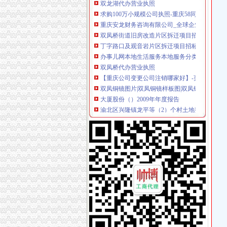
求购100万小规模公司执照-重庆58同城
重庆安龙财务咨询有限公司_全球企业库
双凤桥街道旧房改造片区拆迁项目招标公告_中
丁字路口及观音岩片区拆迁项目招标公告_中国
办事儿网本地生活服务本地服务分类需求信息_
双凤桥代办营业执照
【重庆公司变更公司注销哪家好】-页88网
双凤铜镜图片|双凤铜镜样板图|双凤铜镜效果图
大厦股份（）2009年年度报告
渝北区兴隆镇龙平等（2）个村土地整理项目确
一封广州城中村拆迁的暴通告_媒江湖_论坛_天
两路代办营业执照
南宁代办注册公司丨南宁执照代办丨南宁资质
殊经营项目营业执照代办-博艺企业管理专家咨询热线
【图】-杭州市富区代办营业执照-杭州富富春公
建德本地代办营业执照、有地址无地址都可代办
深圳注册公司代理|龙华代办公司|深圳营业执照代
龙溪代办营业执照
郑州企业资质代办公司_郑州企业资质代办_【资
财务咨询企业页
重庆银行股份有限公司2008年度报告-基金频道