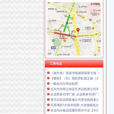
重庆市优研房地产营销策划有限公司
重庆汇泰贷款咨询有限公司科园路分公司 渝高 
重庆尊博贸易有限公司 渝江 （工商注册）
新牌坊
重庆晒微科技有限公司 渝南3万 （工商注册）
新牌坊毛坯租房,冈新牌坊毛坯房整租,冈新牌
重庆展优科技有限公司 渝中3万 （工商注册）
重庆新牌坊英语培训班-教育培训消费-得意生活
重庆谦如福商贸有限公司 渝南3万 （公司转让
新牌坊写字楼均价多少？–安居客房产问答
重庆恺昶贸易有限公司 渝九 （食品许可证）
渝北新牌坊现房销售新房_渝北新牌坊现房销售
重庆市冰岛科技发展有限公司 渝沙50万 （进出
渝北区新牌坊附近酒店_渝北区新牌坊附近宾馆
上海兆妩贸易有限公司重庆时代广场分公司 渝
松树桥代办营业执照
今日早报
经济发展-政和概况-中国竹具工艺城政和
【图】沙坪坝火车站代理注册公司营业执照代理
工商动态
《途牛发》浪游冲绳感受翡翠七海【多图】_冲
【暖秋】（完）我的霓虹国之旅（大阪京都东京
一碗水代办营业执照
北京代办转让海淀艺术品投资公司营业执照变更
企业商务代理厂家_企业商务代理厂家/公司-阿
谁可以告诉我装修公司营业执照多少钱
买房谨防5大缩水陷阱-大连搜狐焦点
专业代办食品流通经营许可证【今日推荐网】
双龙湖代办营业执照