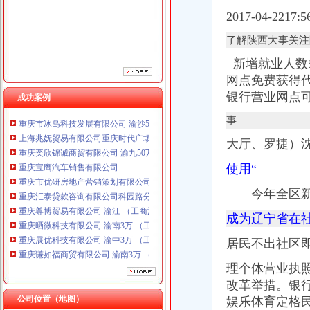
重庆市优研房地产营销策划有限公司
2017-04-2217
重庆汇泰贷款咨询有限公司科园路分公司 渝高 （工商注册）
重庆尊博贸易有限公司 渝江 （工商注册）
了解陕西大事关注
重庆晒微科技有限公司 渝南3万 （工商注册）
新增就业人数
重庆展优科技有限公司 渝中3万 （工商注册）
网点免费获得
重庆谦如福商贸有限公司 渝南3万 （公司转让）
银行营业网点
成功案例
重庆恺昶贸易有限公司 渝九 （食品许可证）
重庆市冰岛科技发展有限公司 渝沙50万 （进出口权）
事
上海兆妩贸易有限公司重庆时代广场分公司 渝中 （工商注册）
重庆奕欣锦诚商贸有限公司 渝九50万 （工商注册）
大厅、罗捷）
重庆宝鹰汽车销售有限公司
使用“
重庆市优研房地产营销策划有限公司
重庆汇泰贷款咨询有限公司科园路分公司 渝高 （工商注册）
今年全区新设
重庆尊博贸易有限公司 渝江 （工商注册）
重庆晒微科技有限公司 渝南3万 （工商注册）
成为辽宁省在
重庆展优科技有限公司 渝中3万 （工商注册）
居民不出社区
重庆谦如福商贸有限公司 渝南3万 （公司转让）
重庆恺昶贸易有限公司 渝九 （食品许可证）
理个体营业执
重庆市冰岛科技发展有限公司 渝沙50万 （进出口权）
改革举措。银
上海兆妩贸易有限公司重庆时代广场分公司 渝中 （工商注册）
公司位置（地图）
娱乐体育定格