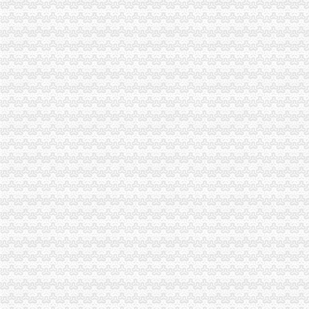
北京路工商注册_北京路代理工商注册_北京路代办营业执照-qd8.com.cn
【代办营业执照、升级一般纳税人、代理做账】-天河沙河易登网
外卖现“代办入驻”：无需营业执照花钱就能网上开店-上游新闻汇聚
【重庆两路专项审计|专项审批|工商专项审批】-重庆赶集网
东莞代办公司企业工商营业执照登记注册数连续四年增长_【公司注册
上海注册公司代理_注册公司流程及费用_营业执照代办-上海誉胜
【代办理营业执照】-沈代办公司营业执照快速办理一站式服务-公
办理工商营业执照我呢近代理了一种白酒,需要用车拉着下去卖货,
【代办工商执照、器械许可证、代帐报税】-渝中两路口易登网
代办营业执照提供虚拟办公室地址价格|代办营业执照提供虚拟办公室地
翻身路工商注册_翻身路代理工商注册_翻身路代办营业执照-qd8.com.cn
滁州张银行代办营业执照颁发
武昌代办营业执照_拓远咨询_代办营业执照大概多少钱
东莞公司注册|东莞代办营业执照|工商注册|代理记账|无地址注册|荣天财税
全市较低价代理工商注册,营业执照,增资,验资-西安58同城
遵义营业执照代理公司哪家快？-云盟在线
【长安代办营业执照|长安代办营业执照|长安代办营业执照】
重庆专项审批：高效快速专业代办房地产开发资质,营业执照,入渝备
千佛山街道营业执照,丁乙记账,营业执照代理多少钱
沈大东区社区、银行营业网点可代办工商执照-西部网陕西新闻网
代办营业执照服务费|天津代办营业执照|齐丰人力资源有限公司_百诚财