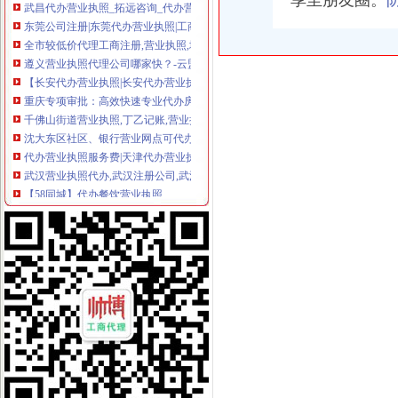
享至朋友圈。
东莞公司注册|东莞代办营业执照|工商注册|代理记账|无地址注册|荣天财税
全市较低价代理工商注册,营业执照,增资,验资-西安58同城
遵义营业执照代理公司哪家快？-云盟在线
【长安代办营业执照|长安代办营业执照|长安代办营业执照】
重庆专项审批：高效快速专业代办房地产开发资质,营业执照,入渝备
千佛山街道营业执照,丁乙记账,营业执照代理多少钱
沈大东区社区、银行营业网点可代办工商执照-西部网陕西新闻网
代办营业执照服务费|天津代办营业执照|齐丰人力资源有限公司_百诚财
武汉营业执照代办,武汉注册公司,武汉工商代办,武汉工商代理,
【58同城】代办餐饮营业执照
成都青羊区代办营业执照的公司找那家好_可比商务服务网
营业执照代办_深圳注册公司_广州|武汉|长沙|贵注册公司_深圳九星财
北海公司注销：代办个体执照代办营业执照入驻阿里巴巴诚信通-北
长沙代办营业执照代理记账进出口权证【今日推荐网】
深圳全市范围代办旧版营业执照换照新版三证合一-深圳58同城
武汉营业执照代办的程序及费用-注册公司流程及费用|武汉大慧堂工商
代理工商注册、执照年检、审计、商标注册、税务咨询-重庆58同城
代理代办西城年检执照年检营业执照年检代理年检西城-北京58同城
【郑州经开区代办注册公司|郑州经开区工商代理公司|郑州的营业执照
【丰台区工商注册公司代办营业执照】厂家,价格,图片_北京赢家伟
我是代办营业执照公司的那些园区内的房产证合同都放我们老板这里请