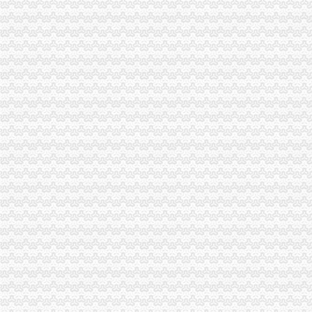
武汉营业执照代办,武汉注册公司,武汉工商代办,武汉工商代理,
【58同城】代办餐饮营业执照
成都青羊区代办营业执照的公司找那家好_可比商务服务网
营业执照代办_深圳注册公司_广州|武汉|长沙|贵注册公司_深圳九星财
北海公司注销：代办个体执照代办营业执照入驻阿里巴巴诚信通-北
长沙代办营业执照代理记账进出口权证【今日推荐网】
深圳全市范围代办旧版营业执照换照新版三证合一-深圳58同城
武汉营业执照代办的程序及费用-注册公司流程及费用|武汉大慧堂工商
代理工商注册、执照年检、审计、商标注册、税务咨询-重庆58同城
代理代办西城年检执照年检营业执照年检代理年检西城-北京58同城
【郑州经开区代办注册公司|郑州经开区工商代理公司|郑州的营业执照
【丰台区工商注册公司代办营业执照】厂家,价格,图片_北京赢家伟
我是代办营业执照公司的那些园区内的房产证合同都放我们老板这里请
注册公司【0元代办营业执照】代理记账【广州智道工商注册】
【佛山市顺德区龙和会计咨询有限公司_顺德代办营业执照多少钱顺德
成都税务代理公司_成都代理记账公司_成都营业执照代办机构_成都工
【工商注册,郑州营业执照代办,合润财务服务】不限,价格,厂
东莞企业年检代办营业执照服务【今日推荐网】
代办合肥公司营业执照个体户注册代帐-合肥58同城
沈发出张银行代办营业执照--滨海高新
启东银行网点代办营业执照_江苏文明网