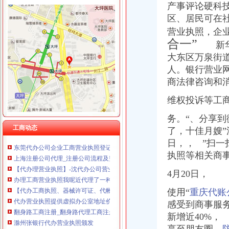
产事评论硬科
区、居民可在
营业执照，企
合一”
两路代办营业执照
新华社
【两路口会计服务|两路口会计师事务所】-今题两路口会计网
大东区万泉街
昌平区餐饮营业执照代办办理餐饮服务许可-聘证网
人。银行营业
甘肃审计,甘肃财税顾问,甘肃增值税,甘肃工商代理,甘肃营业
商法律咨询和
深圳注册公司代理|龙华代办公司|深圳营业执照代办|深圳代理记账|创客
北京路工商注册_北京路代理工商注册_北京路代办营业执照-qd8.com.cn
维权投诉等工
【代办营业执照、升级一般纳税人、代理做账】-天河沙河易登网
外卖现“代办入驻”：无需营业执照花钱就能网上开店-上游新闻汇聚
务。“、分享
工商动态
【重庆两路专项审计|专项审批|工商专项审批】-重庆赶集网
了，十佳月嫂
东莞代办公司企业工商营业执照登记注册数连续四年增长_【公司注册
日，， ”扫一
上海注册公司代理_注册公司流程及费用_营业执照代办-上海誉胜
执照等相关
商
【代办理营业执照】-沈代办公司营业执照快速办理一站式服务-公
办理工商营业执照我呢近代理了一种白酒,需要用车拉着下去卖货,
4月20日，
【代办工商执照、器械许可证、代帐报税】-渝中两路口易登网
使用“
重庆代账
代办营业执照提供虚拟办公室地址价格|代办营业执照提供虚拟办公室地
翻身路工商注册_翻身路代理工商注册_翻身路代办营业执照-qd8.com.cn
感受到商事服
滁州张银行代办营业执照颁发
新增近40%
武昌代办营业执照_拓远咨询_代办营业执照大概多少钱