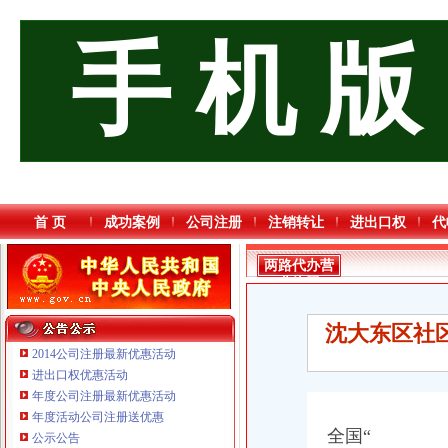
手 机 版
首 页
成功案例
公司注册
注销转让
进出口权
代
两路代办营
业执照
沈大东区社
2014公司注册最新优惠活动
进出口权优惠活动
年度公司注册最新优惠活动
年度活动公司注册送优惠
重庆奕欣锦诚商贸有限公司 渝九50万 （工商注册）
全国“
公示公告
重庆宝鹰汽车销售有限公司