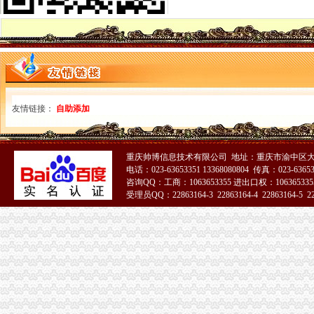
注册公司【0元代办营业执照】代理记账【广州智道工商注册】
【佛山市顺德区龙和会计咨询有限公司_顺德代办营业执照多少钱顺德
成都税务代理公司_成都代理记账公司_成都营业执照代办机构_成都工
【工商注册,郑州营业执照代办,合润财务服务】不限,价格,厂
东莞企业年检代办营业执照服务【今日推荐网】
代办合肥公司营业执照个体户注册代帐-合肥58同城
沈发出张银行代办营业执照--滨海高新
启东银行网点代办营业执照_江苏文明网
友情链接：
自助添加
营业执照代办公司_卓亚财务会计_江汉营业执照代办-爱喇叭网
【注册青岛公司全程代办营业执照代理记账让您全程无忧】-青岛青岛
东莞长安代办营业执照金帐本会计从业人员容易忽视的小常识_其它类
重庆帅博信息技术有限公司 地址：重庆市渝中区大
【佛山市顺德区龙和会计咨询有限公司_顺德代办营业执照多少钱顺德
电话：023-63653351 13368080804 传真：023-6365
广州市办营业执照、营业执照变更代理、财税代理-广州58同城
咨询QQ：工商：1063653355 进出口权：1063653355
【代办六盘水代办营业执照公司注册地址专业注资增资】-六盘水
受理员QQ：22863164-3 22863164-4 22863164-5 228
东莞长安代办营业执照金账本收入核算中的错弊查证_其它类栏目_机电
51La
北京朝代办公司工商营业执照注销_北京奥姆登记注册代理事务所_
北京延庆工商营业执照注销代办_工商税务注销代办_北京奥姆登记注
两路代办营业执照
【两路口会计服务|两路口会计师事务所】-今题两路口会计网
昌平区餐饮营业执照代办办理餐饮服务许可-聘证网
甘肃审计,甘肃财税顾问,甘肃增值税,甘肃工商代理,甘肃营业
深圳注册公司代理|龙华代办公司|深圳营业执照代办|深圳代理记账|创客