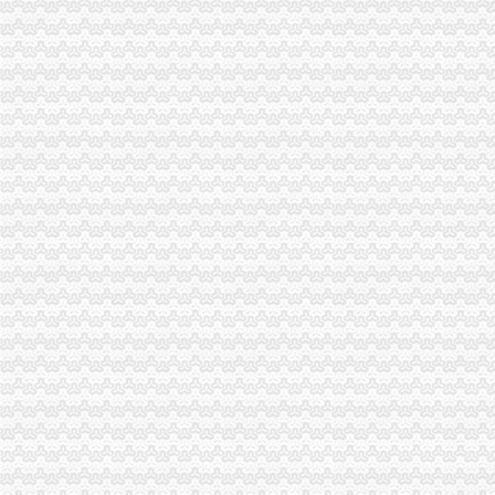
营业执照代办公司_卓亚财务会计_江汉营业执照代办-爱喇叭网
【注册青岛公司全程代办营业执照代理记账让您全程无忧】-青岛青岛
东莞长安代办营业执照金帐本会计从业人员容易忽视的小常识_其它类
【佛山市顺德区龙和会计咨询有限公司_顺德代办营业执照多少钱顺德
广州市办营业执照、营业执照变更代理、财税代理-广州58同城
【代办六盘水代办营业执照公司注册地址专业注资增资】-六盘水
东莞长安代办营业执照金账本收入核算中的错弊查证_其它类栏目_机电
北京朝代办公司工商营业执照注销_北京奥姆登记注册代理事务所_
北京延庆工商营业执照注销代办_工商税务注销代办_北京奥姆登记注