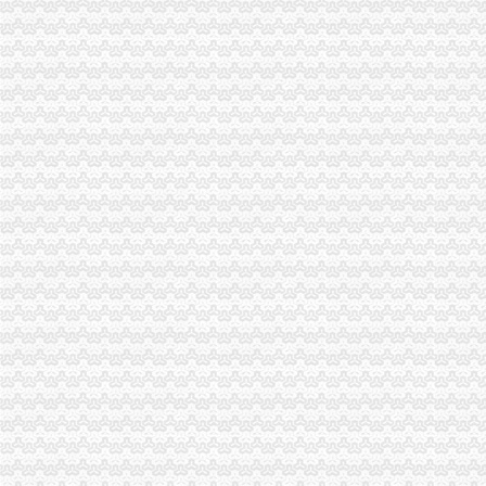
大东方：2012年年度报告（2013-04-09）_大东方（）个股公
电话号码浙江嘉兴市企业名录_企业信息
招商银行--大厦股份（）2009年年度报告
UntitledDocument
[年报]大东方：2012年年度报告-[中财网]
[年报]大厦股份（）2009年年度报告-[中财网]
大东方2012年报（商业零售重组清算）无锡商业大厦大东方股份有限公
公仆在线_新闻中心_代会新闻
【宣城广德县】企业|厂家|页|名录_第10页_顺企网
第十一编交通邮电-平邑网_平邑县人民门户网站