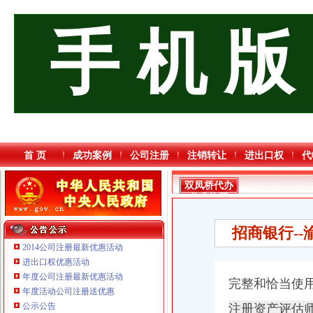
手 机 版
首 页
成功案例
公司注册
注销转让
进出口权
代
双凤桥代办
营业执照
招商银行--
2014公司注册最新优惠活动
进出口权优惠活动
年度公司注册最新优惠活动
完整和恰当使
年度活动公司注册送优惠
公示公告
重庆奕欣锦诚商贸有限公司 渝九50万 （工商注册）
注册资产评估