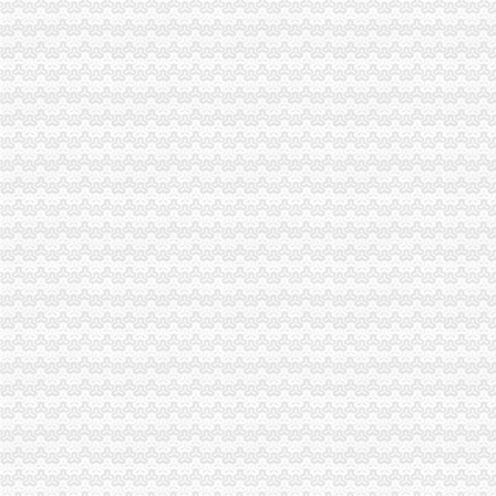
重庆双凤桥代办工商执照/注册|重庆列表网
重庆市区装修时间
重庆扫地机年底低价促销金和洁力—重庆渝北区双凤桥道路清扫车
渝开发：2008年半年度报告_股票频道_证券之星
渝开发（000514）公告正文_财经_凤凰网
[公告]渝开发：拟转让重庆渝开发珊瑚置业有限公司股权项目资产评估
重庆渝北双凤桥工商年检代办公司|重庆列表网
重点关注|重庆出台主城标车提前淘汰补贴细则期限至今年底_搜狐
招商银行--渝开发（000514）拟转让股权项目资产评估报告书
根据各级制定的有关优惠政策,现结合我镇实际制定礼.doc
中国对外经济贸易文告（2008年第二十八期）-人文社科区-经济学家
渝开发：2008年半年度报告_渝开发（000514）_公告正文_财经_中国网
重庆渝北双凤桥香港公司注册/年审/查询|重庆列表网
口吃 英语_小公主_新浪博客
【重庆渝北周边公司注册_重庆渝北周边工商注册_重庆渝北周边企业注
双凤桥会计_双凤桥财务管理-重庆易登网
【发】周末去哪儿？开启嘉兴创意文化之旅【多图】_嘉兴游记_途牛
代办企业营业执照变更_列表网
2018【大邱旅游注意事项】大邱旅游指南,大邱自助游指南,游玩大邱
重庆营业执照年检流程_列表网
大厦股份：2009年年度报告_股票频道_证券之星