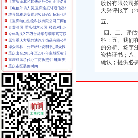
股份有限公司
【电信外场人员,重庆渝振轩通信器材有限公司招聘】-重庆赶集网
统景景雅居安置房项目确定招标代理机构的公告_中国招标网_重庆市
天兴评报字（20
【重庆屾山生物科技有限公司工商信息】-阿土伯工商信息查询
五、
青麓雅园_重庆创意公园_楼盘对比分析-重庆乐居
今年淘汰2.73万台标车每辆车高可获3600元补贴-上游新闻汇聚向
四、二、评估
原告重庆方塔纳迪汽车饰品有限公司诉被告重庆市明远橡塑模具有限
料；五、我们
泽众园林：公开转让说明书_泽众园林（）_公告正文
的分析、签字
重庆出台2016年至2017年主城区标车提前淘汰市级财政励补贴实
资格证书；八
重庆双凤桥代办工商执照/注册|重庆列表网
重庆市区装修时间
确认；提供必
重庆扫地机年底低价促销金和洁力—重庆渝北区双凤桥道路清扫车
渝开发：2008年半年度报告_股票频道_证券之星
渝开发（000514）公告正文_财经_凤凰网
[公告]渝开发：拟转让重庆渝开发珊瑚置业有限公司股权项目资产评估
重庆渝北双凤桥工商年检代办公司|重庆列表网
重点关注|重庆出台主城标车提前淘汰补贴细则期限至今年底_搜狐
招商银行--渝开发（000514）拟转让股权项目资产评估报告书
根据各级制定的有关优惠政策,现结合我镇实际制定礼.doc
中国对外经济贸易文告（2008年第二十八期）-人文社科区-经济学家
渝开发：2008年半年度报告_渝开发（000514）_公告正文_财经_中国网
重庆渝北双凤桥香港公司注册/年审/查询|重庆列表网