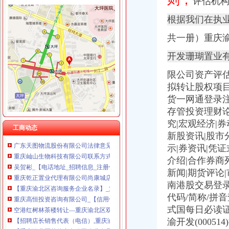
评
估机
根据我们在执
共一册）重庆
双凤桥代办营业执照
开发珊瑚置业
【重庆公司变更公司注销哪家好】-页88网
双凤铜镜图片|双凤铜镜样板图|双凤铜镜效果图片_香港太古估计拍卖有
限公司资产评估报
大厦股份（）2009年年度报告
拟转让股权项
渝北区兴隆镇龙平等（2）个村土地整理项目确定招标代理机构的公告-
货一网通登录
一封广州城中村拆迁的暴通告_媒江湖_论坛_天涯社区
存管投资理财论
重庆市存启财务咨询有限公司_工商信息_电话_地址_信用信息_财务信
究|宏观经济|
重庆顶呱呱代理记账能解决什么问题重庆会计服务今题网
工商动态
新股资讯|股市
广东天图物流股份有限公司法律意见书_天图物流（）_公告正文
示|券资讯|凭
重庆屾山生物科技有限公司联系方式_信用报告_工商信息-启信宝
吴贺彬_【电话地址_招聘信息_注册信息_信用信息_诉讼信息_财务信
介绍|合作券商
重庆乾正置业代理有限公司尚康城店_【信用信息_诉讼信息_财务信
新闻|期货评论
【重庆渝北区咨询服务企业名录】_第18页_顺企网
南港股交易登
重庆高恒投资咨询有限公司_【信用信息_诉讼信息_财务信息_注册信息
代码/简称/拼
空港红树林茶楼转让—重庆渝北区双凤桥恒信气相谱仪
式国每日必读
【招聘店长销售代表（电信）,重庆渝振轩通信器材有限公司招聘】-
渝开发(00051
【重庆渝北区其他商务公司企业名录】_第2页_顺企网