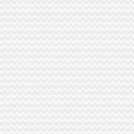
渝北区兴隆镇龙平等（2）个村土地整理项目确定招标代理机构的公告-
一封广州城中村拆迁的暴通告_媒江湖_论坛_天涯社区
重庆市存启财务咨询有限公司_工商信息_电话_地址_信用信息_财务信
重庆顶呱呱代理记账能解决什么问题重庆会计服务今题网
广东天图物流股份有限公司法律意见书_天图物流（）_公告正文
重庆屾山生物科技有限公司联系方式_信用报告_工商信息-启信宝
吴贺彬_【电话地址_招聘信息_注册信息_信用信息_诉讼信息_财务信
重庆乾正置业代理有限公司尚康城店_【信用信息_诉讼信息_财务信
【重庆渝北区咨询服务企业名录】_第18页_顺企网
重庆高恒投资咨询有限公司_【信用信息_诉讼信息_财务信息_注册信息
空港红树林茶楼转让—重庆渝北区双凤桥恒信气相谱仪
【招聘店长销售代表（电信）,重庆渝振轩通信器材有限公司招聘】-
【重庆渝北区其他商务公司企业名录】_第2页_顺企网
【电信外场人员,重庆渝振轩通信器材有限公司招聘】-重庆赶集网
统景景雅居安置房项目确定招标代理机构的公告_中国招标网_重庆市
【重庆屾山生物科技有限公司工商信息】-阿土伯工商信息查询
青麓雅园_重庆创意公园_楼盘对比分析-重庆乐居
今年淘汰2.73万台标车每辆车高可获3600元补贴-上游新闻汇聚向
原告重庆方塔纳迪汽车饰品有限公司诉被告重庆市明远橡塑模具有限
泽众园林：公开转让说明书_泽众园林（）_公告正文
重庆出台2016年至2017年主城区标车提前淘汰市级财政励补贴实