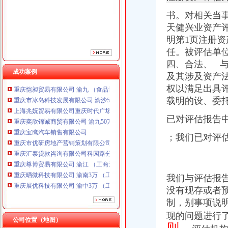
重庆宝鹰汽车销售有限公司
书。对相关当
重庆市优研房地产营销策划有限公司
天健
兴业资产
重庆汇泰贷款咨询有限公司科园路分公司 渝高 （工商注册）
重庆尊博贸易有限公司 渝江 （工商注册）
明第1页注册资
重庆晒微科技有限公司 渝南3万 （工商注册）
任。被评估单
重庆展优科技有限公司 渝中3万 （工商注册）
四、合法、 
重庆谦如福商贸有限公司 渝南3万 （公司转让）
成功案例
及其涉及资产
重庆恺昶贸易有限公司 渝九 （食品许可证）
权以满足出具
重庆市冰岛科技发展有限公司 渝沙50万 （进出口权）
载明的设、委
上海兆妩贸易有限公司重庆时代广场分公司 渝中 （工商注册）
重庆奕欣锦诚商贸有限公司 渝九50万 （工商注册）
已对评估报告
重庆宝鹰汽车销售有限公司
重庆市优研房地产营销策划有限公司
；我们已对评
重庆汇泰贷款咨询有限公司科园路分公司 渝高 （工商注册）
重庆尊博贸易有限公司 渝江 （工商注册）
重庆晒微科技有限公司 渝南3万 （工商注册）
我们与评估报
重庆展优科技有限公司 渝中3万 （工商注册）
重庆谦如福商贸有限公司 渝南3万 （公司转让）
没有现存或者
重庆恺昶贸易有限公司 渝九 （食品许可证）
制，别事项说
重庆市冰岛科技发展有限公司 渝沙50万 （进出口权）
现的问题进行
公司位置（地图）
上海兆妩贸易有限公司重庆时代广场分公司 渝中 （工商注册）
则，