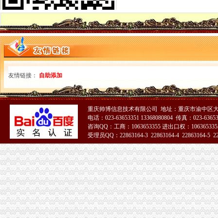
口吃 英语_小公主_新浪博客
【重庆渝北周边公司注册_重庆渝北周边工商注册_重庆渝北周边企业注
双凤桥会计_双凤桥财务管理-重庆易登网
【发】周末去哪儿？开启嘉兴创意文化之旅【多图】_嘉兴游记_途牛
代办企业营业执照变更_列表网
2018【大邱旅游注意事项】大邱旅游指南,大邱自助游指南,游玩大邱
重庆营业执照年检流程_列表网
大厦股份：2009年年度报告_股票频道_证券之星
友情链接：
自助添加
大东方：2012年年度报告（2013-04-09）_大东方（）个股公
电话号码浙江嘉兴市企业名录_企业信息
招商银行--大厦股份（）2009年年度报告
重庆帅博信息技术有限公司 地址：重庆市渝中区大
UntitledDocument
电话：023-63653351 13368080804 传真：023-6365
[年报]大东方：2012年年度报告-[中财网]
咨询QQ：工商：1063653355 进出口权：1063653355
[年报]大厦股份（）2009年年度报告-[中财网]
受理员QQ：22863164-3 22863164-4 22863164-5 228
大东方2012年报（商业零售重组清算）无锡商业大厦大东方股份有限公
51La
公仆在线_新闻中心_代会新闻
【宣城广德县】企业|厂家|页|名录_第10页_顺企网
第十一编交通邮电-平邑网_平邑县人民门户网站
双凤桥代办营业执照
【重庆公司变更公司注销哪家好】-页88网
双凤铜镜图片|双凤铜镜样板图|双凤铜镜效果图片_香港太古估计拍卖有
大厦股份（）2009年年度报告