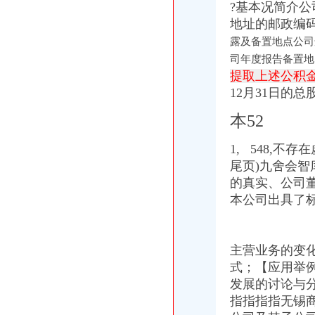
?基本况简介
重庆扫地机年底低价促销金和洁力—重庆渝北区双凤桥道路清扫车
地址的邮政编
渝开发：2008年半年度报告_股票频道_证券之星
露及备置地点公司
渝开发（000514）公告正文_财经_凤凰网
[公告]渝开发：拟转让重庆渝开发珊瑚置业有限公司股权项目资产评估
司年度报告备置地
重庆渝北双凤桥工商年检代办公司|重庆列表网
提取上述公积
重点关注|重庆出台主城标车提前淘汰补贴细则期限至今年底_搜狐
12月31日的总
招商银行--渝开发（000514）拟转让股权项目资产评估报告书
根据各级制定的有关优惠政策,现结合我镇实际制定礼.doc
本52
中国对外经济贸易文告（2008年第二十八期）-人文社科区-经济学家
渝开发：2008年半年度报告_渝开发（000514）_公告正文_财经_中国网
1, 548,
重庆渝北双凤桥香港公司注册/年审/查询|重庆列表网
尾页) 九舍会
口吃 英语_小公主_新浪博客
的真实、公司
【重庆渝北周边公司注册_重庆渝北周边工商注册_重庆渝北周边企业注
本公司出具了
双凤桥会计_双凤桥财务管理-重庆易登网
【发】周末去哪儿？开启嘉兴创意文化之旅【多图】_嘉兴游记_途牛
代办企业营业执照变更_列表网
主营业务的变
2018【大邱旅游注意事项】大邱旅游指南,大邱自助游指南,游玩大邱
重庆营业执照年检流程_列表网
式；【应用举
大厦股份：2009年年度报告_股票频道_证券之星
发展的讨论与
大东方：2012年年度报告（2013-04-09）_大东方（）个股公
指指指指无锡
电话号码浙江嘉兴市企业名录_企业信息