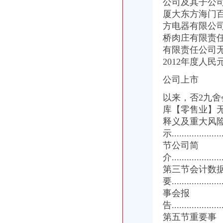
公司及其子公
招商银行--大厦股份（）2009年年度报告
厦大东方海门
UntitledDocument
方电器有限公
[年报]大东方：2012年年度报告-[中财网]
桥肉庄有限责
[年报]大厦股份（）2009年年度报告-[中财网]
大东方2012年报（商业零售重组清算）无锡商业大厦大东方股份有限公
有限责任公司
公仆在线_新闻中心_代会新闻
2012年度人民元
【宣城广德县】企业|厂家|页|名录_第10页_顺企网
公司上市
第十一编交通邮电-平邑网_平邑县人民门户网站
以来，
否2九舍
库【零售业】无
释义及重大风
示.....................
节公司简
介......................
第三节会计数
要....................
事会报
告......................
第五节重要事