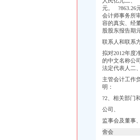
人民亿元二、 0
一封广州城中村拆迁的暴通告_媒江湖_论坛_天涯社区
元。 ?863.
重庆市存启财务咨询有限公司_工商信息_电话_地址_信用信息_财务信
重庆顶呱呱代理记账能解决什么问题重庆会计服务今题网
会计师事务所
广东天图物流股份有限公司法律意见书_天图物流（）_公告正文
容的真实、经
重庆屾山生物科技有限公司联系方式_信用报告_工商信息-启信宝
股
股东报告期
吴贺彬_【电话地址_招聘信息_注册信息_信用信息_诉讼信息_财务信
重庆乾正置业代理有限公司尚康城店_【信用信息_诉讼信息_财务信
联系人和联系
【重庆渝北区咨询服务企业名录】_第18页_顺企网
拟对2012年
重庆高恒投资咨询有限公司_【信用信息_诉讼信息_财务信息_注册信息
的中文名称公
空港红树林茶楼转让—重庆渝北区双凤桥恒信气相谱仪
【招聘店长销售代表（电信）,重庆渝振轩通信器材有限公司招聘】-
法定代表人二、
【重庆渝北区其他商务公司企业名录】_第2页_顺企网
主管会计工作
【电信外场人员,重庆渝振轩通信器材有限公司招聘】-重庆赶集网
明：
统景景雅居安置房项目确定招标代理机构的公告_中国招标网_重庆市
【重庆屾山生物科技有限公司工商信息】-阿土伯工商信息查询
?
2、
相关部门
青麓雅园_重庆创意公园_楼盘对比分析-重庆乐居
今年淘汰2.73万台标车每辆车高可获3600元补贴-上游新闻汇聚向
公司、
原告重庆方塔纳迪汽车饰品有限公司诉被告重庆市明远橡塑模具有限
泽众园林：公开转让说明书_泽众园林（）_公告正文
监事会及董事、7
重庆出台2016年至2017年主城区标车提前淘汰市级财政励补贴实
舍会
重庆双凤桥代办工商执照/注册|重庆列表网
重庆市区装修时间