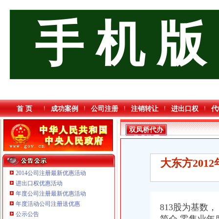
手 机 版
首 页
成功案例
公司注册
注销转让
进出口权
代
双凤桥代办
营业执照
大东方20
2014公司注册最新优惠活动
进出口权优惠活动
年度公司注册最新优惠活动
重庆奕欣锦诚商贸有限公司 渝九50万 （工商注册）
年度活动公司注册送优惠
813股为基数
重庆宝鹰汽车销售有限公司
公示公告