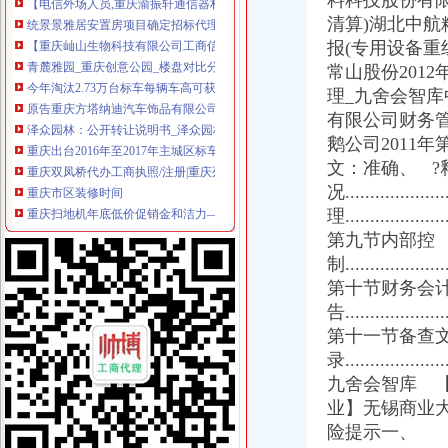
料科技股份有限
【重庆屾山生物科技有限公司工商信息】-阿土伯工商信息查询
清算)湖北中航
青麓雅园_重庆创意公园_楼盘对比分析-重庆乐居
报(专用设备重
今年淘汰2.73万台标车每辆车高可获3600元补贴-上游新闻汇聚向
常山股份201
原告重庆方塔纳迪汽车饰品有限公司诉被告重庆市明远橡塑模具有限
理_九舍会智库
泽众园林：公开转让说明书_泽众园林（）_公告正文
有限公司财务
重庆出台2016年至2017年主城区标车提前淘汰市级财政励补贴实
鹅公司2011
重庆双凤桥代办工商执照/注册|重庆列表网
文：准确、 ?
重庆市区装修时间
重庆扫地机年底低价促销金和洁力—重庆渝北区双凤桥道路清扫车
况..................
渝开发：2008年半年度报告_股票频道_证券之星
理......................
渝开发（000514）公告正文_财经_凤凰网
第九节内部控
[公告]渝开发：拟转让重庆渝开发珊瑚置业有限公司股权项目资产评估
制......................
重庆渝北双凤桥工商年检代办公司|重庆列表网
第十节财务会
重点关注|重庆出台主城标车提前淘汰补贴细则期限至今年底_搜狐
告......................
招商银行--渝开发（000514）拟转让股权项目资产评估报告书
第十一节备查
根据各级制定的有关优惠政策,现结合我镇实际制定礼.doc
中国对外经济贸易文告（2008年第二十八期）-人文社科区-经济学家
录......................
渝开发：2008年半年度报告_渝开发（000514）_公告正文_财经_中国网
九舍会智库 【
重庆渝北双凤桥香港公司注册/年审/查询|重庆列表网
业】无锡商业大
口吃 英语_小公主_新浪博客
险提示一、
【重庆渝北周边公司注册_重庆渝北周边工商注册_重庆渝北周边企业注