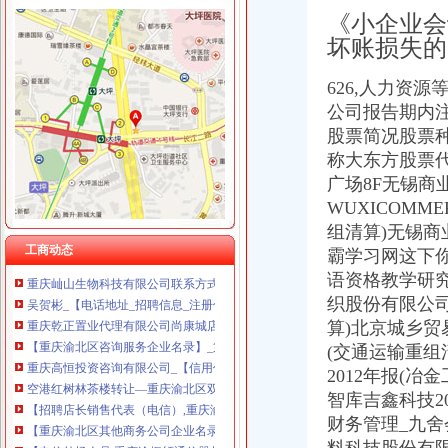
《小企业会
坏账损失的
双凤桥代办营业执照
626,人力资
【重庆公司变更公司注销哪家好】-页88网
公司报告期内注
双凤铜镜图片|双凤铜镜样板图|双凤铜镜效果图片_香港太古估计拍卖有
大厦股份（）2009年年度报告
股票简况股票
渝北区兴隆镇龙平等（2）个村土地整理项目确定招标代理机构的公告-
称大东方股票代
一封广州城中村拆迁的暴通告_媒江湖_论坛_天涯社区
广场8F无锡
重庆市存启财务咨询有限公司_工商信息_电话_地址_信用信息_财务信
WUXICOMME
重庆顶呱呱代理记账能解决什么问题重庆会计服务今题网
组清算)无锡商业
广东天图物流股份有限公司法律意见书_天图物流（）_公告正文
工商动态
霸学习网这下
重庆屾山生物科技有限公司联系方式_信用报告_工商信息-启信宝
语资格教学研究
吴贺彬_【电话地址_招聘信息_注册信息_信用信息_诉讼信息_财务信
重庆乾正置业代理有限公司尚康城店_【信用信息_诉讼信息_财务信
织股份有限公司
【重庆渝北区咨询服务企业名录】_第18页_顺企网
算)北京城乡贸
重庆高恒投资咨询有限公司_【信用信息_诉讼信息_财务信息_注册信息
(交通运输重组
空港红树林茶楼转让—重庆渝北区双凤桥恒信气相谱仪
2012年报(
【招聘店长销售代表（电信）,重庆渝振轩通信器材有限公司招聘】-
智库吉鑫科技2
【重庆渝北区其他商务公司企业名录】_第2页_顺企网
财务管理_九舍
【电信外场人员,重庆渝振轩通信器材有限公司招聘】-重庆赶集网
统景景雅居安置房项目确定招标代理机构的公告_中国招标网_重庆市