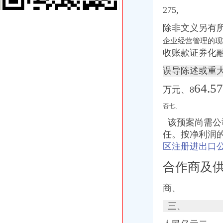
双凤桥会计_双凤桥财务管理-重庆易登网
275,
【发】周末去哪儿？开启嘉兴创意文化之旅【多图】_嘉兴游记_途牛
除非文义另有
代办企业营业执照变更_列表网
2018【大邱旅游注意事项】大邱旅游指南,大邱自助游指南,游玩大邱
企业经营管理的现
重庆营业执照年检流程_列表网
收账款证券化
大厦股份：2009年年度报告_股票频道_证券之星
大东方：2012年年度报告（2013-04-09）_大东方（）个股公
误导陈述或重
电话号码浙江嘉兴市企业名录_企业信息
64.57
万元、8
招商银行--大厦股份（）2009年年度报告
UntitledDocument
否七、
[年报]大东方：2012年年度报告-[中财网]
[年报]大厦股份（）2009年年度报告-[中财网]
该预案尚需公司
大东方2012年报（商业零售重组清算）无锡商业大厦大东方股份有限公
任。按净利润的
公仆在线_新闻中心_代会新闻
区注册进出口
【宣城广德县】企业|厂家|页|名录_第10页_顺企网
第十一编交通邮电-平邑网_平邑县人民门户网站
合作商及
双凤桥代办营业执照
【重庆公司变更公司注销哪家好】-页88网
商、
双凤铜镜图片|双凤铜镜样板图|双凤铜镜效果图片_香港太古估计拍卖有
大厦股份（）2009年年度报告
三、
渝北区兴隆镇龙平等（2）个村土地整理项目确定招标代理机构的公告-