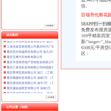
道3465号地
重庆市优研房地产营销策划有限公司
信、
重庆汇泰贷款咨询有限公司科园路分公司 渝高 （工商注册）
重庆尊博贸易有限公司 渝江 （工商注册）
百瑞劳伦斯花园
重庆晒微科技有限公司 渝南3万 （工商注册）
重庆展优科技有限公司 渝中3万 （工商注册）
58APP扫一
重庆谦如福商贸有限公司 渝南3万 （公司转让）
免费发布搜房源
重庆恺昶贸易有限公司 渝九 （食品许可证）
成功案例
169平精装四室
重庆市冰岛科技发展有限公司 渝沙50万 （进出口权）
新/"target="
上海兆妩贸易有限公司重庆时代广场分公司 渝中 （工商注册）
6508元/平房
重庆奕欣锦诚商贸有限公司 渝九50万 （工商注册）
区：
重庆宝鹰汽车销售有限公司
重庆市优研房地产营销策划有限公司
重庆汇泰贷款咨询有限公司科园路分公司 渝高 （工商注册）
重庆尊博贸易有限公司 渝江 （工商注册）
重庆晒微科技有限公司 渝南3万 （工商注册）
重庆展优科技有限公司 渝中3万 （工商注册）
重庆谦如福商贸有限公司 渝南3万 （公司转让）
重庆恺昶贸易有限公司 渝九 （食品许可证）
重庆市冰岛科技发展有限公司 渝沙50万 （进出口权）
上海兆妩贸易有限公司重庆时代广场分公司 渝中 （工商注册）
公司位置（地图）