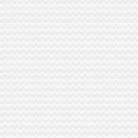
重庆全际通货运代理有限公司
【重庆金融业页】_第6页_顺企网
【重庆双龙湖文招聘网_文招聘信息】-重庆智联招聘
企源工商**、房地产开发资质**、施工企业入备案重庆专项审批今题网
【餐饮食品】_餐饮食品公司大全_餐饮食品价格_顺企网
重庆品林房屋中介服务部
金科VISAR国际_南方玫瑰城_楼盘对比分析-重庆乐居
西亭与美国Quantum公司建立战略合作伙伴关系重庆公司注册今题网
【重庆银余达财务咨询有限公司_重庆银余达财务咨询有限公司】-公司
求购100万小规模公司执照-重庆58同城
【6图】双龙湖附近百瑞劳伦斯一楼洋房169平精装四室110万,-许昌
重庆金奈优置业代理有限公司碧津公园经营部_【电话地址_招聘信息_
重庆骏捷国际货运代理有限公司_【电话地址_招聘信息_注册信息_信用
重庆民泰香料化工有限责任公司货运代理分公司_【信用信息_诉讼信息
重庆欧迅国际货物运输代理有限公司_【电话地址_招聘信息_注册信息_
【5图】付15万小三室105平方西尚美,县保健院附近,双龙湖,-许
依山丽景_重庆创意公园_楼盘对比分析-重庆乐居
重庆合川工业园区_园区_中国工业园网
【7图】双龙湖附近澜菲溪岸134平精装3室中间楼层可按揭,许昌魏
丁字路口及观音岩片区拆迁项目招标公告_中国招标网_重庆市招标
双凤桥街道旧房改造片区拆迁项目招标公告_中国招标网_重庆市招标