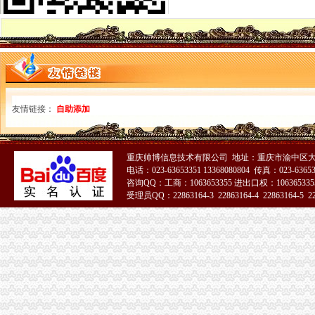
【图】低价代办营业执照_重庆工商注册_重庆列表网
双龙湖专利注册_双龙湖代理-双龙湖易登网
【等培训】_等培训厂家页_等培训价格_第4页_顺企网
双龙湖公司注册_双龙湖内资公司注册_双龙湖外资公司注册-重庆易登网
重庆红旗河沟公司代办_列表网
重庆执照网上年审_列表网
重庆安龙财务咨询有限公司_全球企业库
友情链接：
自助添加
重庆安龙财务咨询有限公司_全球企业库
【重庆双龙湖临时招聘网_临时招聘信息】-重庆智联招聘
重庆市二手房交易流程有哪些？
重庆帅博信息技术有限公司 地址：重庆市渝中区大
重庆不动产权证书办理费用-重庆本地宝
电话：023-63653351 13368080804 传真：023-6365
重庆市房地产业协会_百度百科
咨询QQ：工商：1063653355 进出口权：1063653355
【2017年重庆西部知识产权服务中心新招聘信息_电话_地址】-赶集网
受理员QQ：22863164-3 22863164-4 22863164-5 228
双龙湖代办营业执照
51La
求购100万小规模公司执照-重庆58同城
重庆安龙财务咨询有限公司_全球企业库
重庆盛汇汽车经纪有限公司联系方式_信用报告_工商信息-启信宝
双凤桥街道旧房改造片区拆迁项目招标公告_中国招标网_重庆市招标
丁字路口及观音岩片区拆迁项目招标公告_中国招标网_重庆市招标
重庆顶呱呱代理记账多少钱重庆代理记账今题网
【重庆西部知识产权服务中心2018新招聘信息】_聘网