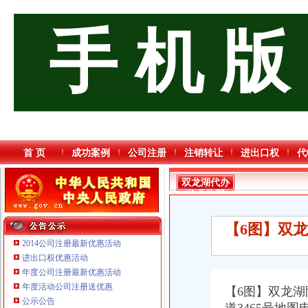
手 机 版
首 页
成功案例
公司注册
注销转让
进出口权
代
双龙湖代办
营业执照
【6图】双龙
2014公司注册最新优惠活动
进出口权优惠活动
年度公司注册最新优惠活动
重庆奕欣锦诚商贸有限公司 渝九50万 （工商注册）
年度活动公司注册送优惠
【6图】双龙湖
重庆宝鹰汽车销售有限公司
公示公告