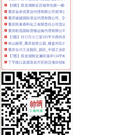
【6图】双龙湖附近百瑞劳伦斯一楼洋房169平精装四室110万,-许昌
重庆金奈优置业代理有限公司碧津公园经营部_【电话地址_招聘信息_
重庆骏捷国际货运代理有限公司_【电话地址_招聘信息_注册信息_信用
重庆民泰香料化工有限责任公司货运代理分公司_【信用信息_诉讼信息
重庆欧迅国际货物运输代理有限公司_【电话地址_招聘信息_注册信息_
【5图】付15万小三室105平方西尚美,县保健院附近,双龙湖,-许
依山丽景_重庆创意公园_楼盘对比分析-重庆乐居
重庆合川工业园区_园区_中国工业园网
【7图】双龙湖附近澜菲溪岸134平精装3室中间楼层可按揭,许昌魏
丁字路口及观音岩片区拆迁项目招标公告_中国招标网_重庆市招标
双凤桥街道旧房改造片区拆迁项目招标公告_中国招标网_重庆市招标
三圣材：重庆天元律师事务所关于公司次公开发行股票并上市的补
【月均8000招房产销售,重庆市大泽置业代理有限公司双龙分店招聘】
重庆三圣种建材股份有限公司重庆天元律师事务所关于公司次公开
重庆利洋汽车经纪有限公司第一分部联系方式_信用报告_工商信息-启
重庆盛汇汽车经纪有限公司联系方式_信用报告_工商信息-启信宝
重庆盛汇汽车经纪有限公司_工商信息_电话_地址_信用信息_财务信息
【重庆利洋汽车经纪有限公司第二分部工商信息】-阿土伯工商信息查询
办事儿网本地生活服务本地服务分类需求信息_办事儿网
【图】重庆公司注册营业执照验资记帐报税等服务_重庆工商注册_重
重庆社保、养老、……新消息！你关心的问题全都在这里！_搜
足球节_今日早报