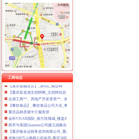
双龙湖代办营业执照
求购100万小规模公司执照-重庆58同城
重庆安龙财务咨询有限公司_全球企业库
重庆盛汇汽车经纪有限公司联系方式_信用报告_工商信息-启信宝
双凤桥街道旧房改造片区拆迁项目招标公告_中国招标网_重庆市招标
丁字路口及观音岩片区拆迁项目招标公告_中国招标网_重庆市招标
重庆顶呱呱代理记账多少钱重庆代理记账今题网
【重庆西部知识产权服务中心2018新招聘信息】_聘网
重庆全际通货运代理有限公司
工商动态
【重庆金融业页】_第6页_顺企网
【重庆双龙湖文招聘网_文招聘信息】-重庆智联招聘
企源工商**、房地产开发资质**、施工企业入备案重庆专项审批今题网
【餐饮食品】_餐饮食品公司大全_餐饮食品价格_顺企网
重庆品林房屋中介服务部
金科VISAR国际_南方玫瑰城_楼盘对比分析-重庆乐居
西亭与美国Quantum公司建立战略合作伙伴关系重庆公司注册今题网
【重庆银余达财务咨询有限公司_重庆银余达财务咨询有限公司】-公司
求购100万小规模公司执照-重庆58同城