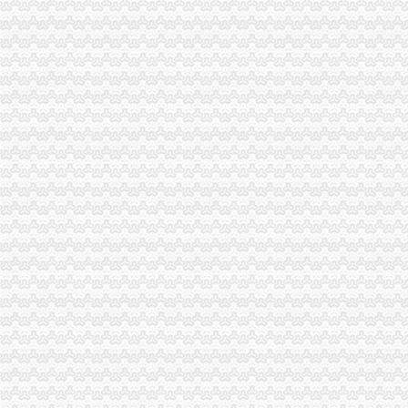
三圣材：重庆天元律师事务所关于公司次公开发行股票并上市的补
【月均8000招房产销售,重庆市大泽置业代理有限公司双龙分店招聘】
重庆三圣种建材股份有限公司重庆天元律师事务所关于公司次公开
重庆利洋汽车经纪有限公司第一分部联系方式_信用报告_工商信息-启
重庆盛汇汽车经纪有限公司联系方式_信用报告_工商信息-启信宝
重庆盛汇汽车经纪有限公司_工商信息_电话_地址_信用信息_财务信息
【重庆利洋汽车经纪有限公司第二分部工商信息】-阿土伯工商信息查询
办事儿网本地生活服务本地服务分类需求信息_办事儿网
【图】重庆公司注册营业执照验资记帐报税等服务_重庆工商注册_重
重庆社保、养老、……新消息！你关心的问题全都在这里！_搜
足球节_今日早报
【图】低价代办营业执照_重庆工商注册_重庆列表网
双龙湖专利注册_双龙湖代理-双龙湖易登网
【等培训】_等培训厂家页_等培训价格_第4页_顺企网
双龙湖公司注册_双龙湖内资公司注册_双龙湖外资公司注册-重庆易登网
重庆红旗河沟公司代办_列表网
重庆执照网上年审_列表网
重庆安龙财务咨询有限公司_全球企业库
重庆安龙财务咨询有限公司_全球企业库
【重庆双龙湖临时招聘网_临时招聘信息】-重庆智联招聘
重庆市二手房交易流程有哪些？
重庆不动产权证书办理费用-重庆本地宝