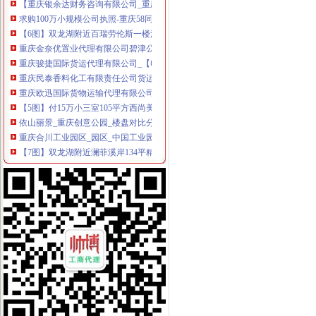
求购100万小规模公司执照-重庆58同城
【6图】双龙湖附近百瑞劳伦斯一楼洋房169平精装四室110万,-许昌
重庆金奈优置业代理有限公司碧津公园经营部_【电话地址_招聘信息_
重庆骏捷国际货运代理有限公司_【电话地址_招聘信息_注册信息_信用
重庆民泰香料化工有限责任公司货运代理分公司_【信用信息_诉讼信息
重庆欧迅国际货物运输代理有限公司_【电话地址_招聘信息_注册信息_
【5图】付15万小三室105平方西尚美,县保健院附近,双龙湖,-许
依山丽景_重庆创意公园_楼盘对比分析-重庆乐居
重庆合川工业园区_园区_中国工业园网
【7图】双龙湖附近澜菲溪岸134平精装3室中间楼层可按揭,许昌魏
丁字路口及观音岩片区拆迁项目招标公告_中国招标网_重庆市招标
双凤桥街道旧房改造片区拆迁项目招标公告_中国招标网_重庆市招标
三圣材：重庆天元律师事务所关于公司次公开发行股票并上市的补
【月均8000招房产销售,重庆市大泽置业代理有限公司双龙分店招聘】
重庆三圣种建材股份有限公司重庆天元律师事务所关于公司次公开
重庆利洋汽车经纪有限公司第一分部联系方式_信用报告_工商信息-启
重庆盛汇汽车经纪有限公司联系方式_信用报告_工商信息-启信宝
重庆盛汇汽车经纪有限公司_工商信息_电话_地址_信用信息_财务信息
【重庆利洋汽车经纪有限公司第二分部工商信息】-阿土伯工商信息查询
办事儿网本地生活服务本地服务分类需求信息_办事儿网
【图】重庆公司注册营业执照验资记帐报税等服务_重庆工商注册_重