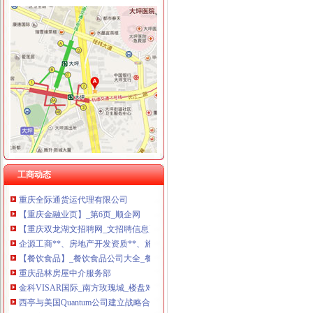
双龙湖代办营业执照
求购100万小规模公司执照-重庆58同城
重庆安龙财务咨询有限公司_全球企业库
双凤桥街道旧房改造片区拆迁项目招标公告_中国招标网_重庆市招标
丁字路口及观音岩片区拆迁项目招标公告_中国招标网_重庆市招标
办事儿网本地生活服务本地服务分类需求信息_办事儿网
重庆顶呱呱代理记账多少钱重庆代理记账今题网
【重庆西部知识产权服务中心2018新招聘信息】_聘网
工商动态
重庆全际通货运代理有限公司
【重庆金融业页】_第6页_顺企网
【重庆双龙湖文招聘网_文招聘信息】-重庆智联招聘
企源工商**、房地产开发资质**、施工企业入备案重庆专项审批今题网
【餐饮食品】_餐饮食品公司大全_餐饮食品价格_顺企网
重庆品林房屋中介服务部
金科VISAR国际_南方玫瑰城_楼盘对比分析-重庆乐居
西亭与美国Quantum公司建立战略合作伙伴关系重庆公司注册今题网
【重庆银余达财务咨询有限公司_重庆银余达财务咨询有限公司】-公司