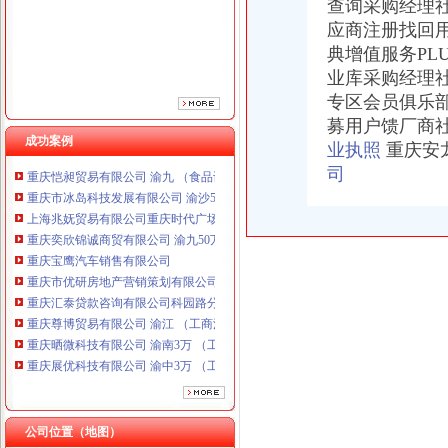
查询采购经理
重庆宝鹰汽车销售有限公司
应商注册找回
重庆市优研房地产营销策划有限公司
典增值服务PL
重庆汇泰贷款咨询有限公司科园路分公司 渝高 （工商注册）
业库采购经理
重庆尊博贸易有限公司 渝江 （工商注册）
重庆晒微科技有限公司 渝南3万 （工商注册）
专区会员俱乐
重庆展优科技有限公司 渝中3万 （工商注册）
募用户馈厂商
重庆谦如福商贸有限公司 渝南3万 （公司转让）
成功案例
业执照
重庆安
重庆恺昶贸易有限公司 渝九 （食品许可证）
司
重庆市冰岛科技发展有限公司 渝沙50万 （进出口权）
上海兆妩贸易有限公司重庆时代广场分公司 渝中 （工商注册）
重庆奕欣锦诚商贸有限公司 渝九50万 （工商注册）
重庆宝鹰汽车销售有限公司
重庆市优研房地产营销策划有限公司
重庆汇泰贷款咨询有限公司科园路分公司 渝高 （工商注册）
重庆尊博贸易有限公司 渝江 （工商注册）
重庆晒微科技有限公司 渝南3万 （工商注册）
重庆展优科技有限公司 渝中3万 （工商注册）
重庆谦如福商贸有限公司 渝南3万 （公司转让）
重庆恺昶贸易有限公司 渝九 （食品许可证）
重庆市冰岛科技发展有限公司 渝沙50万 （进出口权）
公司位置（地图）
上海兆妩贸易有限公司重庆时代广场分公司 渝中 （工商注册）