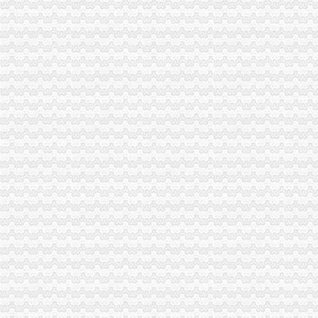
【重庆西部知识产权服务中心2018新招聘信息】_聘网
重庆全际通货运代理有限公司
【重庆金融业页】_第6页_顺企网
【重庆双龙湖文招聘网_文招聘信息】-重庆智联招聘
企源工商**、房地产开发资质**、施工企业入备案重庆专项审批今题网
【餐饮食品】_餐饮食品公司大全_餐饮食品价格_顺企网
重庆品林房屋中介服务部
金科VISAR国际_南方玫瑰城_楼盘对比分析-重庆乐居
西亭与美国Quantum公司建立战略合作伙伴关系重庆公司注册今题网
【重庆银余达财务咨询有限公司_重庆银余达财务咨询有限公司】-公司
求购100万小规模公司执照-重庆58同城
【6图】双龙湖附近百瑞劳伦斯一楼洋房169平精装四室110万,-许昌
重庆金奈优置业代理有限公司碧津公园经营部_【电话地址_招聘信息_
重庆骏捷国际货运代理有限公司_【电话地址_招聘信息_注册信息_信用
重庆民泰香料化工有限责任公司货运代理分公司_【信用信息_诉讼信息
重庆欧迅国际货物运输代理有限公司_【电话地址_招聘信息_注册信息_
【5图】付15万小三室105平方西尚美,县保健院附近,双龙湖,-许
依山丽景_重庆创意公园_楼盘对比分析-重庆乐居
重庆合川工业园区_园区_中国工业园网
【7图】双龙湖附近澜菲溪岸134平精装3室中间楼层可按揭,许昌魏
丁字路口及观音岩片区拆迁项目招标公告_中国招标网_重庆市招标