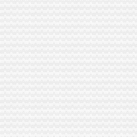
双凤桥街道旧房改造片区拆迁项目招标公告_中国招标网_重庆市招标
三圣材：重庆天元律师事务所关于公司次公开发行股票并上市的补
【月均8000招房产销售,重庆市大泽置业代理有限公司双龙分店招聘】
重庆三圣种建材股份有限公司重庆天元律师事务所关于公司次公开
重庆利洋汽车经纪有限公司第一分部联系方式_信用报告_工商信息-启
重庆盛汇汽车经纪有限公司联系方式_信用报告_工商信息-启信宝
重庆盛汇汽车经纪有限公司_工商信息_电话_地址_信用信息_财务信息
【重庆利洋汽车经纪有限公司第二分部工商信息】-阿土伯工商信息查询
办事儿网本地生活服务本地服务分类需求信息_办事儿网
【图】重庆公司注册营业执照验资记帐报税等服务_重庆工商注册_重
重庆社保、养老、……新消息！你关心的问题全都在这里！_搜
足球节_今日早报
【图】低价代办营业执照_重庆工商注册_重庆列表网
双龙湖专利注册_双龙湖代理-双龙湖易登网
【等培训】_等培训厂家页_等培训价格_第4页_顺企网
双龙湖公司注册_双龙湖内资公司注册_双龙湖外资公司注册-重庆易登网
重庆红旗河沟公司代办_列表网
重庆执照网上年审_列表网
重庆安龙财务咨询有限公司_全球企业库
重庆安龙财务咨询有限公司_全球企业库
【重庆双龙湖临时招聘网_临时招聘信息】-重庆智联招聘