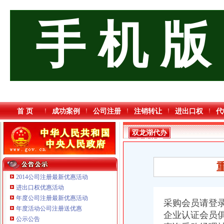
手 机 版
首 页
成功案例
公司注册
注销转让
进出口权
代
双龙湖代办
营业执照
2014公司注册最新优惠活动
进出口权优惠活动
年度公司注册最新优惠活动
采购会员请登
年度活动公司注册送优惠
企业认证会员
公示公告
重庆奕欣锦诚商贸有限公司 渝九50万 （工商注册）