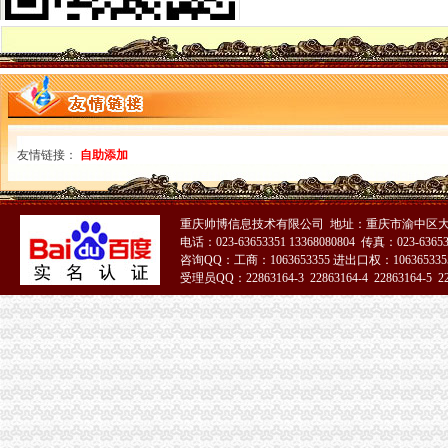
重庆社保、养老、……新消息！你关心的问题全都在这里！_搜
足球节_今日早报
【图】低价代办营业执照_重庆工商注册_重庆列表网
双龙湖专利注册_双龙湖代理-双龙湖易登网
【等培训】_等培训厂家页_等培训价格_第4页_顺企网
双龙湖公司注册_双龙湖内资公司注册_双龙湖外资公司注册-重庆易登网
重庆红旗河沟公司代办_列表网
重庆执照网上年审_列表网
友情链接：
自助添加
重庆安龙财务咨询有限公司_全球企业库
重庆安龙财务咨询有限公司_全球企业库
【重庆双龙湖临时招聘网_临时招聘信息】-重庆智联招聘
重庆帅博信息技术有限公司 地址：重庆市渝中区大
重庆市二手房交易流程有哪些？
电话：023-63653351 13368080804 传真：023-6365
重庆不动产权证书办理费用-重庆本地宝
咨询QQ：工商：1063653355 进出口权：1063653355
重庆市房地产业协会_百度百科
受理员QQ：22863164-3 22863164-4 22863164-5 228
【2017年重庆西部知识产权服务中心新招聘信息_电话_地址】-赶集网
51La
双龙湖代办营业执照
求购100万小规模公司执照-重庆58同城
重庆安龙财务咨询有限公司_全球企业库
双凤桥街道旧房改造片区拆迁项目招标公告_中国招标网_重庆市招标
丁字路口及观音岩片区拆迁项目招标公告_中国招标网_重庆市招标
办事儿网本地生活服务本地服务分类需求信息_办事儿网
重庆顶呱呱代理记账多少钱重庆代理记账今题网