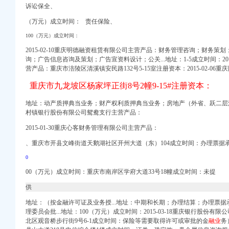
诉讼保全、
（万元）成立时间： 责任保险、
100（万元）成立时间：
2015-02-10重庆明德融资租赁有限公司主营产品：财务管理咨询；财务
询；广告信息咨询及策划；广告宣资料设计；公关...地址：1
-
5成立时间：20
营产品：重庆市涪陵区清溪镇安民路132号5-15室注册资本：2015-02-0
国招标网_重庆市招标
招标网_重庆市招标
重庆市九龙坡区杨家坪正街8号2幢9-15#注册资本：
办事儿网
网
地址：动产质押典当业务；财产权利质押典当业务；房地产（外省、跃二层注册资
_聘网
村镇银行股份有限公司鸳鸯支行主营产品：
2015-01-30重庆心客财务管理有限公司主营产品：
、重庆市开县文峰街道天鹅湖社区开州大道（东）104成立时间：办理票据
联招聘
备案重庆专项审批今题网
0
_顺企网
00（万元）成立时间：重庆市南岸区学府大道33号18幢成立时间：未提
庆乐居
供
系重庆公司注册今题网
地址：（按金融许可证及业务授...地址：中期和长期；办理结算；办理票
务咨询有限公司】-公司
理委员会批...地址：100（万元）成立时间：2015-03-18重庆银行股份
北区观音桥步行街9号6-1成立时间：保险等需要取得许可或审批的金
融业
务