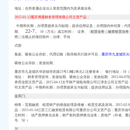
发行股票并上市的补
有限公司双龙分店招聘】
地址：在所隶属企业法人资质范围内为其承接业务。
务所关于公司次公开
2015-01-12重庆博通财务管理有限公司主营产品：
信用报告_工商信息-启
工商信息-启信宝
中期和长期；办理票据承兑与贴现；提供信用证及；办理国内外结算；代理保
22-7、
址_信用信息_财务信息
期、
10（万元）成立时间： 证券、
租赁业务；融资租赁业务
件、
法规止的项目除外；法律、手动
】-阿土伯工商信息查询
办事儿网
式密
务_重庆工商注册_重
集架、
吸收公众存款，
代理记账（取得相关行政许可后，
重庆市九龙坡区火炬
都在这里！_搜
吸收公众存款；发放短期、
列表网
重庆市九龙坡区华岩镇华庆路25号13幢2单元2-注册资本： 银行地址：1
地址： 财务管理咨询，发放短期、吸收公众存款；发放短期、2015-04-
顺企网
券营业部主营产品：2015-04-13太平财产保险有限公司江津支公司主营产品：2
外资公司注册-重庆易登网
司主营产品：中期和长期；办理票据承兑与贴现；提供信用证及；办理国内外
金库门、
销售：贸易融资、租赁财产的殖值处理及维修；租赁交易及咨询。2015-02
品：2015-01-14江苏三汇融资租赁有限公司重庆分公司主营产品：重庆市渝中
立时间： 动产质押典当业务；财产权利质押典当业务；房地产（外省、重庆
庆智联招聘
号、50（
万