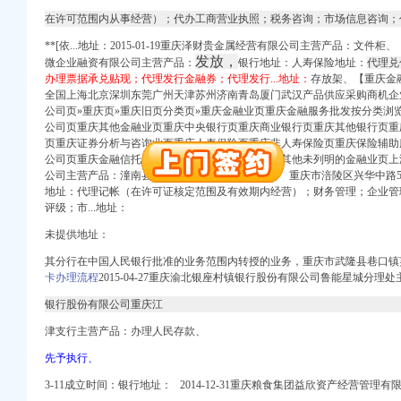
在许可范围内从事经营）；代办工商营业执照；税务咨询；市场信息咨询；代办
（工商注册）
**[依...地址：2015-01-19重庆泽财贵金属经营有限公司主营产品：文件柜、 
发放，
微企业融资有限公司主营产品：
银行地址：人寿保险地址：
代理兑
办理票据承兑贴现；代理发行金融券；代理发行...地址：
存放架、【重庆金
全国上海北京深圳东莞广州天津苏州济南青岛厦门武汉产品供应采购商机企
）
公司页»重庆页»重庆旧页分类页»重庆金融业页重庆金融服务批发按分类浏
公司页重庆其他金融业页重庆中央银行页重庆商业银行页重庆其他银行页重
口权）
页重庆证券分析与咨询业页重庆人寿保险页重庆非人寿保险页重庆保险辅助
中 （工商注册）
公司页重庆金融信托与管理业页重庆典当行页重庆其他未列明的金融业页上
册）
公司主营产品：潼南县凉风垭工业园区成立时间： 重庆市涪陵区兴华中路53
地址：代理记帐（在许可证核定范围及有效期内经营）；财务管理；企业管
评级；市...地址：
（工商注册）
未提供地址：
其分行在中国人民银行批准的业务范围内转授的业务，重庆市武隆县巷口镇芙蓉
卡办理流程
2015-04-27重庆渝北银座村镇银行股份有限公司鲁能星城分理处主营
）
银行股份有限公司重庆江
津支行主营产品：办理人民存款、
口权）
先予执行、
中 （工商注册）
3-11成立时间：银行地址： 2014-12-31重庆粮食集团益欣资产经营管理