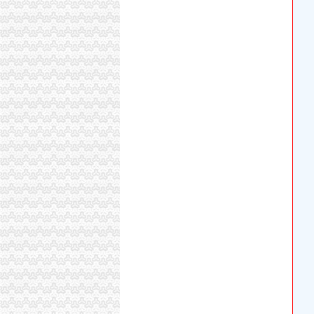
三圣材：重庆天元律师事务所关于公司次公开
【月均8000招房产销售,重庆市大泽置业代理
重庆三圣种建材股份有限公司重庆天元律师事
重庆利洋汽车经纪有限公司第一分部联系方式_
重庆盛汇汽车经纪有限公司联系方式_信用报告_
重庆盛汇汽车经纪有限公司_工商信息_电话_地
【重庆利洋汽车经纪有限公司第二分部工商信息
办事儿网本地生活服务本地服务分类需求信息_
【图】重庆公司注册营业执照验资记帐报税等服
重庆社保、养老、……新消息！你关心的问题全
足球节_今日早报
【图】低价代办营业执照_重庆工商注册_重庆
双龙湖专利注册_双龙湖代理-双龙湖易登网
【等培训】_等培训厂家页_等培训价格_第4页_
双龙湖公司注册_双龙湖内资公司注册_双龙湖
重庆红旗河沟公司代办_列表网
重庆执照网上年审_列表网
重庆安龙财务咨询有限公司_全球企业库
重庆安龙财务咨询有限公司_全球企业库
【重庆双龙湖临时招聘网_临时招聘信息】-重
重庆市二手房交易流程有哪些？
重庆不动产权证书办理费用-重庆本地宝