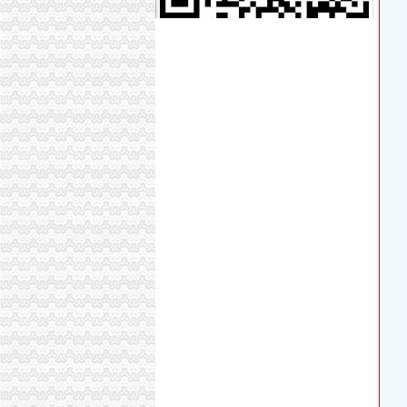
【图】低价代办营业执照_重庆工商注册_重庆
双龙湖专利注册_双龙湖代理-双龙湖易登网
【等培训】_等培训厂家页_等培训价格_第4页_
双龙湖公司注册_双龙湖内资公司注册_双龙湖
重庆红旗河沟公司代办_列表网
重庆执照网上年审_列表网
重庆安龙财务咨询有限公司_全球企业库
重庆安龙财务咨询有限公司_全球企业库
【重庆双龙湖临时招聘网_临时招聘信息】-重
重庆市二手房交易流程有哪些？
重庆不动产权证书办理费用-重庆本地宝
重庆市房地产业协会_百度百科
【2017年重庆西部知识产权服务中心新招聘信息
双龙湖代办营业执照
求购100万小规模公司执照-重庆58同城
重庆安龙财务咨询有限公司_全球企业库
双凤桥街道旧房改造片区拆迁项目招标公告_中
丁字路口及观音岩片区拆迁项目招标公告_中国
办事儿网本地生活服务本地服务分类需求信息_
重庆顶呱呱代理记账多少钱重庆代理记账今题
【重庆西部知识产权服务中心2018新招聘信息】