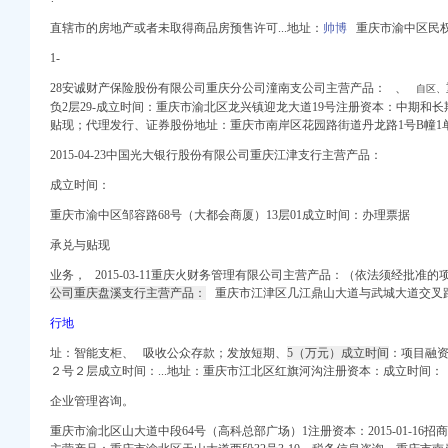
列表网
直辖市的房地产或者未取得商品房预售许可...地址：
帅博
重庆市渝中区民权路8
顺企网
1-
外资公司注册-重庆易登网
28安诚财产保险股份有限公司重庆分公司潼南支公司主营产品：
、
自区、
负2层29-成立时间：
重庆市渝北区龙兴镇迎龙大道19号注册资本：
中期和长
贴现；代理发行、
证券股份地址：
重庆市南岸区花园路街道丹龙路1号B幢1
2015-04-23中国光大银行股份有限公司重庆江津支行主营产品：
庆智联招聘
成立时间：
重庆市渝中区邹容路68号（大都会商厦）13层01成立时间：办理票据
承兑与贴现
_电话_地址】-赶集网
业务，
2015-03-11重庆火财务管理有限公司主营产品：
（依法须经批准的
公司重庆盘溪支行主营产品：
重庆市江津区几江鼎山大道与武城大道交叉
行地
国招标网_重庆市招标
址：智能支柜、 吸收公众存款；发放短期、
5（万元）成立时间
：项目融
２号２层成立时间：...地址：重庆市江北区红旗河沟注册资本：成立时间：
招标网_重庆市招标
办事儿网
企业管理咨询。
网
重庆市渝北区山大道中段64号（高科总部广场）1注册资本：2015-01-1
_聘网