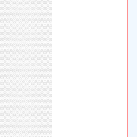
重庆全际通货运代理有限公司
【重庆金融业页】_第6页_顺企网
【重庆双龙湖文招聘网_文招聘信息】-重庆智
企源工商**、房地产开发资质**、施工企业入
【餐饮食品】_餐饮食品公司大全_餐饮食品价格
重庆品林房屋中介服务部
金科VISAR国际_南方玫瑰城_楼盘对比分析-重
西亭与美国Quantum公司建立战略合作伙伴关
【重庆银余达财务咨询有限公司_重庆银余达财
求购100万小规模公司执照-重庆58同城
【6图】双龙湖附近百瑞劳伦斯一楼洋房169平精装
重庆金奈优置业代理有限公司碧津公园经营部_
重庆骏捷国际货运代理有限公司_【电话地址_招
重庆民泰香料化工有限责任公司货运代理分公司
重庆欧迅国际货物运输代理有限公司_【电话地址
【5图】付15万小三室105平方西尚美,县保健院附
依山丽景_重庆创意公园_楼盘对比分析-重庆乐
重庆合川工业园区_园区_中国工业园网
【7图】双龙湖附近澜菲溪岸134平精装3室中间
丁字路口及观音岩片区拆迁项目招标公告_中国
双凤桥街道旧房改造片区拆迁项目招标公告_中