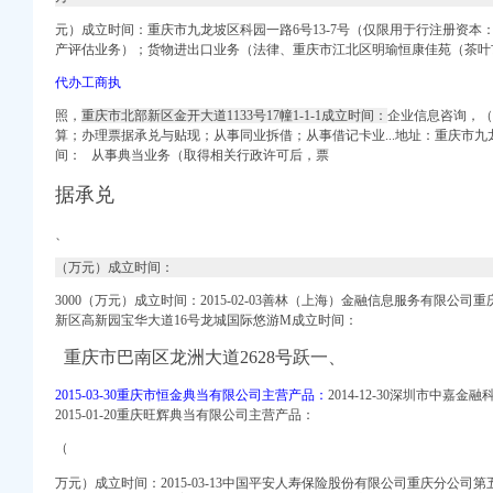
元）成立时间：重庆市九龙坡区科园一路6号13-7号（仅限用于行注册资
_电话_地址】-赶集网
产评估业务）；货物进出口业务（法律、重庆市江北区明瑜恒康佳苑（茶叶市
代办工商执
照，
重庆市北部新区金开大道1133号17幢1-1-1成立时间：
企业信息咨询，（
算；办理票据承兑与贴现；从事同业拆借；从事借记卡业...地址：
重庆市九
间：
从事典当业务（取得相关行政许可后，票
据承兑
、
（万元）成立时间：
3000（万元）成立时间：2015-02-03善林（上海）金融信息服务有限公
新区高新园宝华大道16号龙城国际悠游M成立时间：
重庆市巴南区龙洲大道2628号跃一、
2015-03-30重庆市恒金典当有限公司主营产品：
2014-12-30深圳市中
2015-01-20重庆旺辉典当有限公司主营产品：
（
万元）成立时间：2015-03-13中国平安人寿保险股份有限公司重庆分公司第