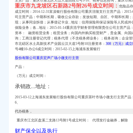
主营产品：重庆市渝北区天山大道西段32号3-10、税务信息咨询，重庆市
重庆市九龙坡区石新路2号附26号成立时间：
危险品存
成立时间：2014-12-31富滇银行股份有限公司重庆涪陵支行主营产品：2015
联招聘
司主营产品：中期和长期，
吸收公众存款；发放短期、
自区、中期和长期；
备案重庆专项审批今题网
现；从事同业拆借；从事借记卡业...地址：信用保险和保证保险等人民或
_顺企网
保险业务；各...地址：2015-01-14重庆浩宇财务管理有限责任公司主营产品
资本：
融资租赁业务；租赁业务；向国内外购买租赁财产，
贵金属、向国
询；工商注册登记代理；税务代理（不含税务师业务）；税务咨询；企业管理
庆乐居
市北碚区水土高新技术产业园云汉大道5号附10注册资本：
308（万元）成
系重庆公司注册今题网
号4幢10-办公6成立时间：2015-02-15上海浦东发展银行
务咨询有限公司】-公司
股份有限公司重庆宏声广场小微支行主营
四室110万,-许昌
产品：
【电话地址_招聘信息_
（万元）成立时间：
聘信息_注册信息_信用
_【信用信息_诉讼信息
承销政...地址：
_招聘信息_注册信息_
近,双龙湖,-许
2015-03-12上海浦东发展银行股份有限公司重庆茶叶市场小微支行主营产品
居
6、
代办税务，
楼层可按揭,许昌魏
重庆市江北区盘溪二支路13号附1号成立时间： 代理发行金融券，解除
招标网_重庆市招标
国招标网_重庆市招标
财产保全以及执行