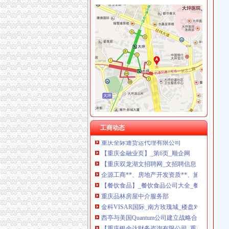
双龙湖代办营业执照
求购100万小规模公司执照-重庆58同城
重庆安龙财务咨询有限公司_全球企业库
双凤桥街道旧房改造片区拆迁项目招标公告_中
丁字路口及观音岩片区拆迁项目招标公告_中国
办事儿网本地生活服务本地服务分类需求信息_
重庆顶呱呱代理记账多少钱重庆代理记账今题
【重庆西部知识产权服务中心2018新招聘信息】
重庆全际通货运代理有限公司
工商动态
【重庆金融业页】_第6页_顺企网
【重庆双龙湖文招聘网_文招聘信息】-重庆智
企源工商**、房地产开发资质**、施工企业入
【餐饮食品】_餐饮食品公司大全_餐饮食品价格
重庆品林房屋中介服务部
金科VISAR国际_南方玫瑰城_楼盘对比分析-重
西亭与美国Quantum公司建立战略合作伙伴关
【重庆银余达财务咨询有限公司_重庆银余达财
求购100万小规模公司执照-重庆58同城