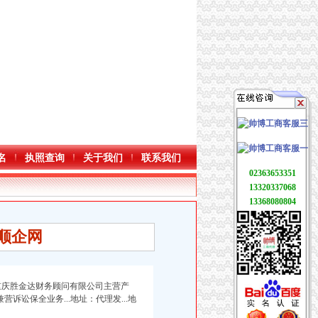
名
执照查询
关于我们
联系我们
02363653351
13320337068
13368080804
顺企网
-13重庆胜金达财务顾问有限公司主营产
营诉讼保全业务...地址：代理发...地