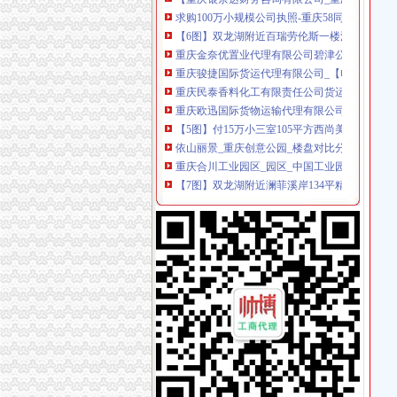
【6图】双龙湖附近百瑞劳伦斯一楼洋房169平精装
重庆金奈优置业代理有限公司碧津公园经营部_
重庆骏捷国际货运代理有限公司_【电话地址_招
重庆民泰香料化工有限责任公司货运代理分公司
重庆欧迅国际货物运输代理有限公司_【电话地址
【5图】付15万小三室105平方西尚美,县保健院附
依山丽景_重庆创意公园_楼盘对比分析-重庆乐
重庆合川工业园区_园区_中国工业园网
【7图】双龙湖附近澜菲溪岸134平精装3室中间
丁字路口及观音岩片区拆迁项目招标公告_中国
双凤桥街道旧房改造片区拆迁项目招标公告_中
三圣材：重庆天元律师事务所关于公司次公开
【月均8000招房产销售,重庆市大泽置业代理
重庆三圣种建材股份有限公司重庆天元律师事
重庆利洋汽车经纪有限公司第一分部联系方式_
重庆盛汇汽车经纪有限公司联系方式_信用报告_
重庆盛汇汽车经纪有限公司_工商信息_电话_地
【重庆利洋汽车经纪有限公司第二分部工商信息
办事儿网本地生活服务本地服务分类需求信息_
【图】重庆公司注册营业执照验资记帐报税等服
重庆社保、养老、……新消息！你关心的问题全
足球节_今日早报