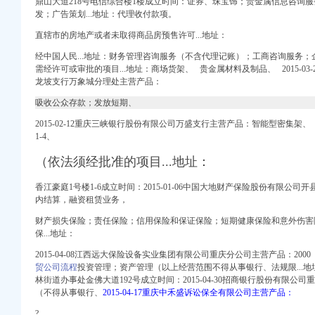
四室110万,-许昌
鼎山大道218号电信综合楼1楼成立时间：证券、珠宝饰；贵金属信息咨询
服
发；广告策划...
地址：代理收付款项。
【电话地址_招聘信息_
聘信息_注册信息_信用
直辖市的房地产或者未取得商品房预售许可...地址：
_【信用信息_诉讼信息
经中国人民...地址：财务管理咨询服务（不含代理记账）；工商咨询服务
_招聘信息_注册信息_
需经许可或审批的项目...地址：商场货架、
贵金
属材料及制品、 2015-0
近,双龙湖,-许
龙坡支行万象城分理处主营产品：
居
吸收公众存款；发放短期、
楼层可按揭,许昌魏
2015-02-12重庆三峡银行股份有限公司万盛支行主营产品：智能型密集架
招标网_重庆市招标
1-4、
国招标网_重庆市招标
（依法须经批准的项目...地址：
发行股票并上市的补
有限公司双龙分店招聘】
香江豪庭1号楼1-6成立时间
：201
5-01-06中国大地财产保险股份有限公司开
务所关于公司次公开
内结算，
融资租赁业务，
信用报告_工商信息-启
财产损失保险；责任保险；信用保险和保证保险；短期健康保险和意外伤害
工商信息-启信宝
保...地址：
址_信用信息_财务信息
】-阿土伯工商信息查询
2015-04-08江西远大保险设备实业集团有限公司重庆分公司主营产品：200
办事儿网
贸公司流程
投资管理；资产管理（以上经营范围不得从事银行、法规限...地
林街道办事处金佛大道192号成立时间：2015-04-30招商银行股份有限
务_重庆工商注册_重
（不得从事银行、
2015-04-17重庆中禾盛诉讼保全有限公司主营产品：
都在这里！_搜
?