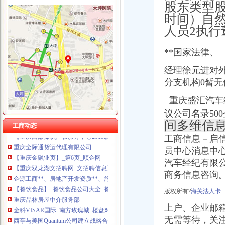
股东类型股
时间）自然
人员2执行
**国家法律、
双龙湖代办营业执照
求购100万小规模公司执照-重庆58同城
经理徐元进对
重庆安龙财务咨询有限公司_全球企业库
分支机构0暂
双凤桥街道旧房改造片区拆迁项目招标公告_中国招标网_重庆市招标
丁字路口及观音岩片区拆迁项目招标公告_中国招标网_重庆市招标
重庆盛汇汽车
办事儿网本地生活服务本地服务分类需求信息_办事儿网
议公司名录50
重庆顶呱呱代理记账多少钱重庆代理记账今题网
间多维信
工商动态
【重庆西部知识产权服务中心2018新招聘信息】_聘网
工商信息－启信宝
重庆全际通货运代理有限公司
【重庆金融业页】_第6页_顺企网
员中心消息中心
【重庆双龙湖文招聘网_文招聘信息】-重庆智联招聘
汽车经纪有限公
企源工商**、房地产开发资质**、施工企业入备案重庆专项审批今题网
商务信息咨询
【餐饮食品】_餐饮食品公司大全_餐饮食品价格_顺企网
重庆品林房屋中介服务部
版权所有?
海关法人卡
金科VISAR国际_南方玫瑰城_楼盘对比分析-重庆乐居
上户、企业邮
西亭与美国Quantum公司建立战略合作伙伴关系重庆公司注册今题网
无需等待，
关
【重庆银余达财务咨询有限公司_重庆银余达财务咨询有限公司】-公司