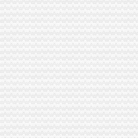
重庆顶呱呱代理记账多少钱重庆代理记账今题网
【重庆西部知识产权服务中心2018新招聘信息】_聘网
重庆全际通货运代理有限公司
【重庆金融业页】_第6页_顺企网
【重庆双龙湖文招聘网_文招聘信息】-重庆智联招聘
企源工商**、房地产开发资质**、施工企业入备案重庆专项审批今题网
【餐饮食品】_餐饮食品公司大全_餐饮食品价格_顺企网
重庆品林房屋中介服务部
金科VISAR国际_南方玫瑰城_楼盘对比分析-重庆乐居
西亭与美国Quantum公司建立战略合作伙伴关系重庆公司注册今题网
【重庆银余达财务咨询有限公司_重庆银余达财务咨询有限公司】-公司
求购100万小规模公司执照-重庆58同城
【6图】双龙湖附近百瑞劳伦斯一楼洋房169平精装四室110万,-许昌
重庆金奈优置业代理有限公司碧津公园经营部_【电话地址_招聘信息_
重庆骏捷国际货运代理有限公司_【电话地址_招聘信息_注册信息_信用
重庆民泰香料化工有限责任公司货运代理分公司_【信用信息_诉讼信息
重庆欧迅国际货物运输代理有限公司_【电话地址_招聘信息_注册信息_
【5图】付15万小三室105平方西尚美,县保健院附近,双龙湖,-许
依山丽景_重庆创意公园_楼盘对比分析-重庆乐居
重庆合川工业园区_园区_中国工业园网
【7图】双龙湖附近澜菲溪岸134平精装3室中间楼层可按揭,许昌魏
丁字路口及观音岩片区拆迁项目招标公告_中国招标网_重庆市招标