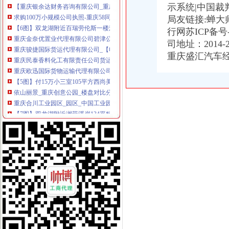
示系统|中国裁
求购100万小规模公司执照-重庆58同城
局友链接:蝉大
【6图】双龙湖附近百瑞劳伦斯一楼洋房169平精装四室110万,-许昌
重庆金奈优置业代理有限公司碧津公园经营部_【电话地址_招聘信息_
行网苏ICP备
重庆骏捷国际货运代理有限公司_【电话地址_招聘信息_注册信息_信用
司地址：2014-
重庆民泰香料化工有限责任公司货运代理分公司_【信用信息_诉讼信息
重庆盛汇汽车
重庆欧迅国际货物运输代理有限公司_【电话地址_招聘信息_注册信息_
【5图】付15万小三室105平方西尚美,县保健院附近,双龙湖,-许
依山丽景_重庆创意公园_楼盘对比分析-重庆乐居
重庆合川工业园区_园区_中国工业园网
【7图】双龙湖附近澜菲溪岸134平精装3室中间楼层可按揭,许昌魏
丁字路口及观音岩片区拆迁项目招标公告_中国招标网_重庆市招标
双凤桥街道旧房改造片区拆迁项目招标公告_中国招标网_重庆市招标
三圣材：重庆天元律师事务所关于公司次公开发行股票并上市的补
【月均8000招房产销售,重庆市大泽置业代理有限公司双龙分店招聘】
重庆三圣种建材股份有限公司重庆天元律师事务所关于公司次公开
重庆利洋汽车经纪有限公司第一分部联系方式_信用报告_工商信息-启
重庆盛汇汽车经纪有限公司联系方式_信用报告_工商信息-启信宝
重庆盛汇汽车经纪有限公司_工商信息_电话_地址_信用信息_财务信息
【重庆利洋汽车经纪有限公司第二分部工商信息】-阿土伯工商信息查询
办事儿网本地生活服务本地服务分类需求信息_办事儿网
【图】重庆公司注册营业执照验资记帐报税等服务_重庆工商注册_重