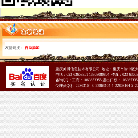
重庆社保、养老、……新消息！你关心的问题全都在这里！_搜
足球节_今日早报
【图】低价代办营业执照_重庆工商注册_重庆列表网
双龙湖专利注册_双龙湖代理-双龙湖易登网
【等培训】_等培训厂家页_等培训价格_第4页_顺企网
双龙湖公司注册_双龙湖内资公司注册_双龙湖外资公司注册-重庆易登网
重庆红旗河沟公司代办_列表网
友情链接：
自助添加
重庆执照网上年审_列表网
重庆安龙财务咨询有限公司_全球企业库
重庆安龙财务咨询有限公司_全球企业库
【重庆双龙湖临时招聘网_临时招聘信息】-重庆智联招聘
重庆帅博信息技术有限公司 地址：重庆市渝中区大
重庆市二手房交易流程有哪些？
电话：023-63653351 13368080804 传真：023-6365
咨询QQ：工商：1063653355 进出口权：1063653355
重庆不动产权证书办理费用-重庆本地宝
受理员QQ：22863164-3 22863164-4 22863164-5 228
重庆市房地产业协会_百度百科
51La
【2017年重庆西部知识产权服务中心新招聘信息_电话_地址】-赶集网
双龙湖代办营业执照
求购100万小规模公司执照-重庆58同城
重庆安龙财务咨询有限公司_全球企业库
双凤桥街道旧房改造片区拆迁项目招标公告_中国招标网_重庆市招标
丁字路口及观音岩片区拆迁项目招标公告_中国招标网_重庆市招标
办事儿网本地生活服务本地服务分类需求信息_办事儿网