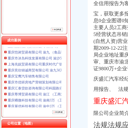
全信用报告为
重庆宝鹰汽车销售有限公司
重庆市优研房地产营销策划有限公司
宝，获取更多报
重庆汇泰贷款咨询有限公司科园路分公司 渝高 （工商注册）
息0企业图谱0
重庆尊博贸易有限公司 渝江 （工商注册）
主要人员2工商
重庆晒微科技有限公司 渝南3万 （工商注册）
5经营状态吊销
重庆展优科技有限公司 渝中3万 （工商注册）
成功案例
(自然人资)营业
重庆谦如福商贸有限公司 渝南3万 （公司转让）
期2009-12
重庆恺昶贸易有限公司 渝九 （食品许可证）
重庆市冰岛科技发展有限公司 渝沙50万 （进出口权）
局企业地址重
上海兆妩贸易有限公司重庆时代广场分公司 渝中 （工商注册）
审、重庆市渝北
重庆奕欣锦诚商贸有限公司 渝九50万 （工商注册）
证9800万+
重庆宝鹰汽车销售有限公司
重庆市优研房地产营销策划有限公司
庆盛汇汽车经
重庆汇泰贷款咨询有限公司科园路分公司 渝高 （工商注册）
用报告、 法
重庆尊博贸易有限公司 渝江 （工商注册）
重庆晒微科技有限公司 渝南3万 （工商注册）
重庆盛汇
重庆展优科技有限公司 渝中3万 （工商注册）
重庆谦如福商贸有限公司 渝南3万 （公司转让）
限公司企业简
重庆恺昶贸易有限公司 渝九 （食品许可证）
重庆市冰岛科技发展有限公司 渝沙50万 （进出口权）
法规法规应
公司位置（地图）
上海兆妩贸易有限公司重庆时代广场分公司 渝中 （工商注册）