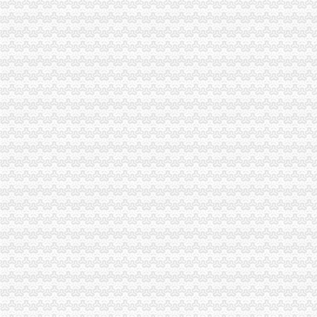
双凤桥街道旧房改造片区拆迁项目招标公告_中国招标网_重庆市招标
三圣材：重庆天元律师事务所关于公司次公开发行股票并上市的补
【月均8000招房产销售,重庆市大泽置业代理有限公司双龙分店招聘】
重庆三圣种建材股份有限公司重庆天元律师事务所关于公司次公开
重庆利洋汽车经纪有限公司第一分部联系方式_信用报告_工商信息-启
重庆盛汇汽车经纪有限公司联系方式_信用报告_工商信息-启信宝
重庆盛汇汽车经纪有限公司_工商信息_电话_地址_信用信息_财务信息
【重庆利洋汽车经纪有限公司第二分部工商信息】-阿土伯工商信息查询
办事儿网本地生活服务本地服务分类需求信息_办事儿网
【图】重庆公司注册营业执照验资记帐报税等服务_重庆工商注册_重
重庆社保、养老、……新消息！你关心的问题全都在这里！_搜
足球节_今日早报
【图】低价代办营业执照_重庆工商注册_重庆列表网
双龙湖专利注册_双龙湖代理-双龙湖易登网
【等培训】_等培训厂家页_等培训价格_第4页_顺企网
双龙湖公司注册_双龙湖内资公司注册_双龙湖外资公司注册-重庆易登网
重庆红旗河沟公司代办_列表网
重庆执照网上年审_列表网
重庆安龙财务咨询有限公司_全球企业库
重庆安龙财务咨询有限公司_全球企业库
【重庆双龙湖临时招聘网_临时招聘信息】-重庆智联招聘